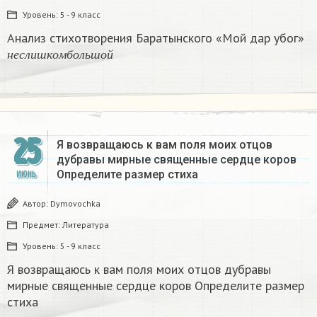
Уровень:
5 - 9 класс
Анализ стихотворения Баратынского «Мой дар убог»
н
е
с
л
и
ш
к
о
м
б
о
л
ь
ш
о
й
н
е
с
л
и
ш
к
о
м
б
о
л
ь
ш
о
й
25
Я возвращаюсь к вам поля моих отцов
дубравы мирные священные сердце коров
Определите размер стиха​
ИЮНЬ
Автор:
Dymovochka
Предмет:
Литература
Уровень:
5 - 9 класс
Я возвращаюсь к вам поля моих отцов дубравы
мирные священные сердце коров Определите размер
стиха​