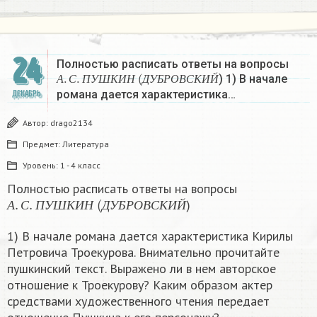
24
Полностью расписать ответы на вопросы
А
.
С
.
П
У
Ш
К
И
Н
(
Д
У
Б
Р
О
В
С
К
И
Й
) 1) В начале
А
С
П
У
Ш
К
И
Н
Д
У
Б
Р
О
В
С
К
И
Й
романа дается характеристика…
ДЕКАБРЬ
Автор:
drago2134
Предмет:
Литература
Уровень:
1 - 4 класс
Полностью расписать ответы на вопросы
А
.
С
.
П
У
Ш
К
И
Н
(
Д
У
Б
Р
О
В
С
К
И
Й
)
А
С
П
У
Ш
К
И
Н
Д
У
Б
Р
О
В
С
К
И
Й
1) В начале романа дается характеристика Кирилы
Петровича Троекурова. Внимательно прочитайте
пушкинский текст. Выражено ли в нем авторское
отношение к Троекурову? Каким образом актер
средствами художественного чтения передает