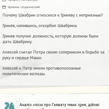
Уровень:
студенческий
Почему Швабрин относился к Гриневу с неприязнью?
Гринев, напившись, оскорбил Швабрина.
Гринев получил должность, которую должны были
дать Швабрину.
Алексей считал Петра своим соперником в борьбе за
руку и сердце Маши.
Алексей и Петр имели противоположные
политические взгляды.
24
Аналіз «пісні про Гаявату тема: igeя; дійові