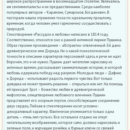
широкое распространение в восемнадцатом столетии. Увлекались
им сентименталисты и их предшественники. Среди наиболее
популярных авторов – Карамзин, Сумароков, Богданович. В
пасторали нашла отражение тоска по идеальному прошлому,
временам, когда человек умел гармонично сосуществовать с
природой.
Стихотворение «Рассудок и любовь» написано в 1814 году.
Соответственно, относится оно к ранней интимной лирике Пушкина.
Образ героини произведения – абстрактно-отвлеченный. Ей дано
древнегреческое имя Дорида. Ни о какой психологической
точности в описании характеров персонажей здесь и речи не идет.
Впрочем, это и не нужно. Пушкин дает читателям зарисовку из
античных времен, рассказывает занимательную историю, в которой
любовь одержала победу над разумом. Молодые люди – Дафнис
и Дорида – испытывают радость первого чувства. Вот только
девушка не может принять решение – открыться или нет. На помощь
ей приходит Эрот – божество любви в древнегреческой
мифологии, олицетворение любовного влечения. Пушкин
представляет его озорным плутом, способствующим соединению
двух сердец. Пейзаж в стихотворении носит условно-
декоративный характер. Фактически упоминается только одна
деталь – «тень лип густых». Все остальное отдано на откуп
читательскому воображению, которое само должно нарисовать и
зеленые поля, и журчащие ручейки, и бурные ключи со свежей