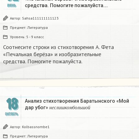
средства. Помогите пожалуйста….
ИЮНЬ
Автор:
Sahsa111111111123
Предмет:
Литература
Уровень:
5 - 9 класс
Соотнесите строки из стихотворения А. Фета
«Печальная берёза» и изобразительные
средства. Помогите пожалуйста. ​
18
Анализ стихотворения Баратынского «Мой
н
е
с
л
и
ш
к
о
м
б
о
л
ь
ш
о
й
дар убог»
н
е
с
л
и
ш
к
о
м
б
о
л
ь
ш
о
й
ОКТЯБРЬ
Автор:
Kolbassnombe1
Предмет:
Литература