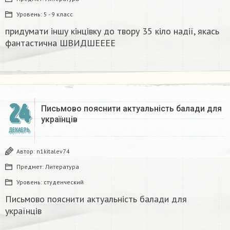
Уровень:
5 - 9 класс
придумати іншу кінцівку до твору 35 кіло надії, якась
фантастична​ ШВИДШЕЕЕЕ
24
Письмово пояснити актуальність балади для
українців
ДЕКАБРЬ
Автор:
n1kitalev74
Предмет:
Литература
Уровень:
студенческий
Письмово пояснити актуальність балади для
українців