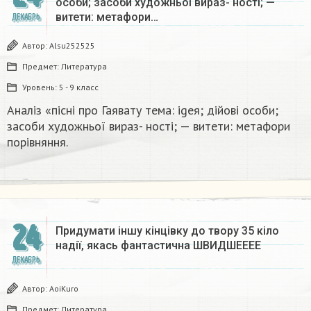
особи; засоби художньої вираз- ності; —
витети: метафори…
ДЕКАБРЬ
Автор:
Alsu252525
Предмет:
Литература
Уровень:
5 - 9 класс
Аналіз «пісні про Гаявату тема: igeя; дійові особи;
засоби художньої вираз- ності; — витети: метафори
порівняння.​
24
Придумати іншу кінцівку до твору 35 кіло
надії, якась фантастична​ ШВИДШЕЕЕЕ
ДЕКАБРЬ
Автор:
AoiKuro
Предмет:
Литература