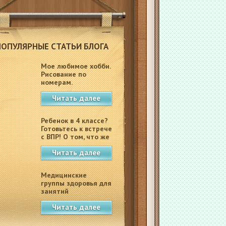
ПОПУЛЯРНЫЕ СТАТЬИ БЛОГА
Мое любимое хобби.
Рисование по
номерам.
Читать далее
Ребенок в 4 классе?
Готовьтесь к встрече
с ВПР! О том, что же
это такое.
Читать далее
Медицинские
группы здоровья для
занятий
физкультурой в
Читать далее
школе