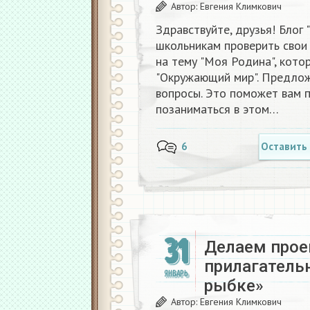
Автор:
Евгения Климкович
Здравствуйте, друзья! Блог
школьникам проверить свои
на тему "Моя Родина", кото
"Окружающий мир". Предлож
вопросы. Это поможет вам п
позаниматься в этом…
6
Оставить
31
Делаем прое
прилагательн
ЯНВАРЬ
рыбке»
Автор:
Евгения Климкович