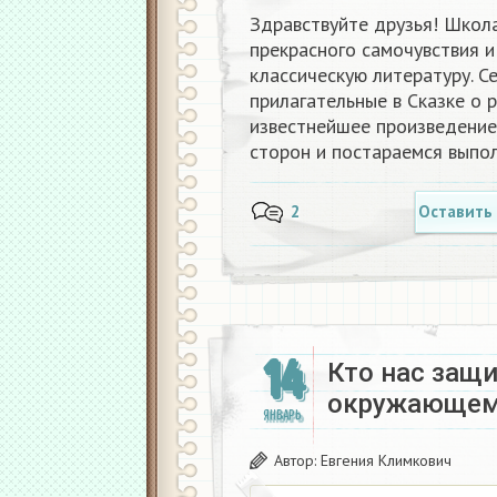
Здравствуйте друзья! Школ
прекрасного самочувствия и
классическую литературу. 
прилагательные в Сказке о 
известнейшее произведение
сторон и постараемся выпо
2
Оставить
14
Кто нас защ
окружающему
ЯНВАРЬ
Автор:
Евгения Климкович