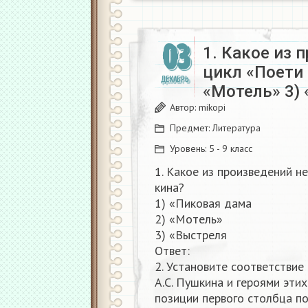
03
1. Какое из 
цикл «Поети 
ДЕКАБРЬ
«Мотель» 3)
Автор:
mikopi
Предмет:
Литература
Уровень:
5 - 9 класс
1. Какое из произведений н
кина?
1) «Пиковая дама
2) «Мотель»
3) «Выстреля
Ответ:
2. Установите соответстви
А.С. Пушкина и героями эти
позиции первого столбца п