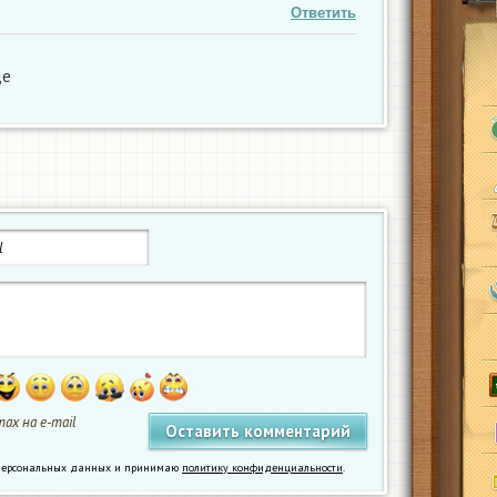
Ответить
де
ах на e-mail
у персональных данных и принимаю
политику конфиденциальности
.