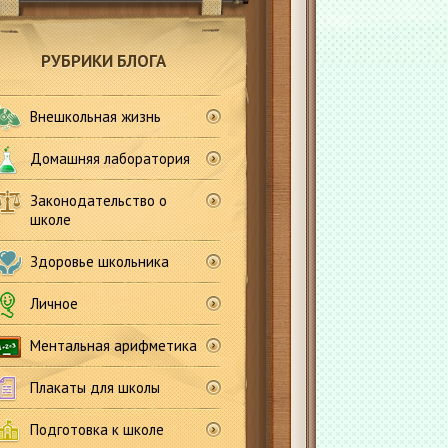
РУБРИКИ БЛОГА
Внешкольная жизнь
Домашняя лаборатория
Законодательство о
школе
Здоровье школьника
Личное
Ментальная арифметика
Плакаты для школы
Подготовка к школе