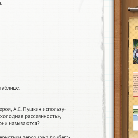
.
таблице.
ероя, А.С. Пушкин использу-
«холодная рассеянность»,
 они называются?
теристики персонажа прибега-