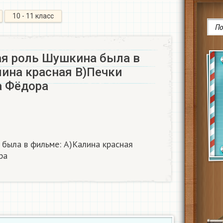
10 - 11 класс
ая роль Шушкина была в
лина красная В)Печки
 Фёдора​
 была в фильме: А)Калина красная
а​