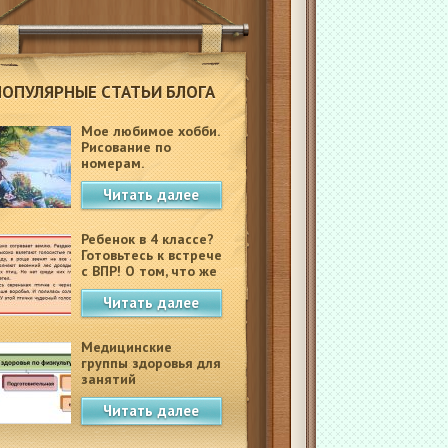
ПОПУЛЯРНЫЕ СТАТЬИ БЛОГА
Мое любимое хобби.
Рисование по
номерам.
Читать далее
Ребенок в 4 классе?
Готовьтесь к встрече
с ВПР! О том, что же
это такое.
Читать далее
Медицинские
группы здоровья для
занятий
физкультурой в
Читать далее
школе