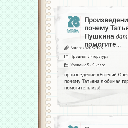
28
Произведени
почему Тать
д
а
ОКТЯБРЬ
Пушкина
д
а
т
помогите…
Автор:
zb2062496
Предмет:
Литература
Уровень:
5 - 9 класс
произведение «Евгений Оне
почему Татьяна любимая ге
помогите плизз!