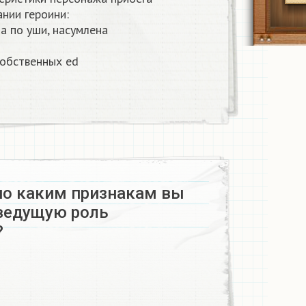
нии героини:
а по уши, насумлена
собственных ed
л
о
в
о каким признакам вы
ведущую роль
​