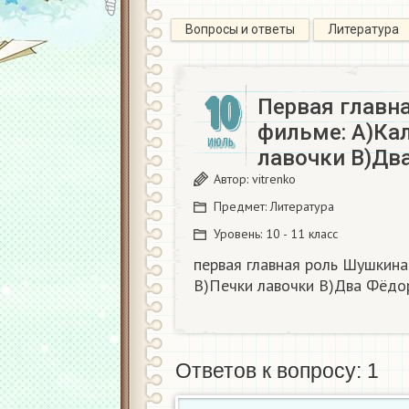
Вопросы и ответы
Литература
10
Первая главн
фильме: А)Ка
ИЮЛЬ
лавочки В)Два
Автор:
vitrenko
Предмет:
Литература
Уровень:
10 - 11 класс
первая главная роль Шушкина
В)Печки лавочки В)Два Фёдор
Ответов к вопросу: 1