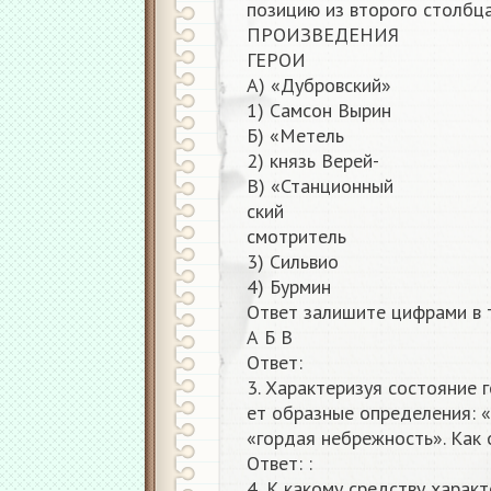
позицию из второго столбца
ПРОИЗВЕДЕНИЯ
ГЕРОИ
А) «Дубровский»
1) Самсон Вырин
Б) «Метель
2) князь Верей-
В) «Станционный
ский
смотритель
3) Сильвио
4) Бурмин
Ответ залишите цифрами в 
А Б В
Ответ:
3. Характеризуя состояние г
ет образные определения: 
«гордая небрежность». Как
Ответ: :
4, К какому средству харак