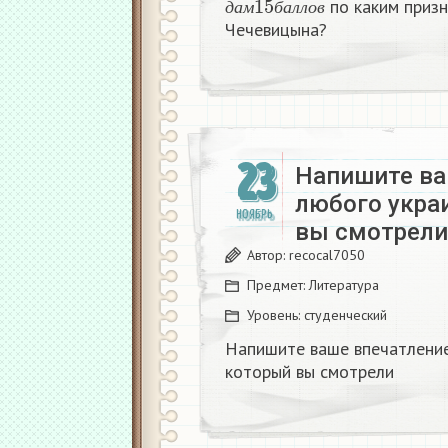
по каким приз
д
а
м
б
а
л
л
о
в
Чечевицына?​
23
Напишите ва
любого укра
НОЯБРЬ
вы смотрели​
Автор:
recocal7050
Предмет:
Литература
Уровень:
студенческий
Напишите ваше впечатление
который вы смотрели​