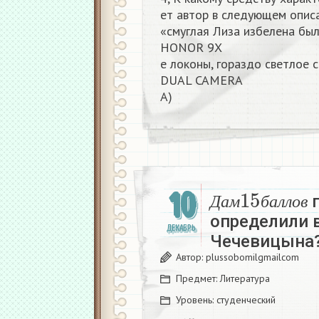
ет автор в следующем описа
«смуглая Лиза избелена был
HONOR 9X
е локоны, гораздо светлое 
DUAL CAMERA
А)​
Д
а
м
15
б
а
л
10
п
Д
а
м
б
а
л
л
о
в
определили 
ДЕКАБРЬ
Чечевицына?
Автор:
plussobomilgmailcom
Предмет:
Литература
Уровень:
студенческий
д
а
м
15
б
а
л
л
о
в