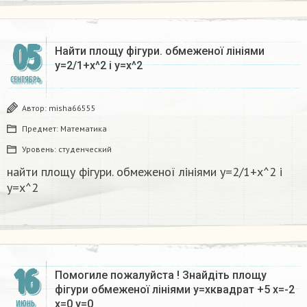
05
Найти площу фігури. обмеженої лініями
y=2/1+x^2 і у=х^2
СЕНТЯБРЬ
Автор:
misha66555
Предмет:
Математика
Уровень:
студенческий
найти площу фігури. обмеженої лініями y=2/1+x^2 і
у=х^2
16
Помогиле пожалуйста ! Знайдіть площу
фігури обмеженої лініями y=xквадрат +5 x=-2
x=0 y=0
ИЮНЬ