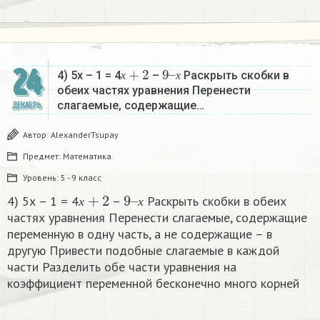
х
+
2
9
х
–
24
4) 5х – 1 = 4
–
Раскрыть скобки в
х
х
обеих частях уравнения Перенести
слагаемые, содержащие…
ДЕКАБРЬ
Автор:
AlexanderTsupay
Предмет:
Математика
Уровень:
5 - 9 класс
х
+
2
9
х
–
4) 5х – 1 = 4
–
Раскрыть скобки в обеих
х
х
частях уравнения Перенести слагаемые, содержащие
переменную в одну часть, а не содержащие – в
другую Привести подобные слагаемые в каждой
части Разделить обе части уравнения на
коэффициент переменной бесконечно много корней​