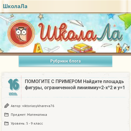
ШколаЛа
Рубрики блога
16
ПОМОГИТЕ С ПРИМЕРОМ Найдите площадь
фигуры, ограниченной линиямиy=2-x^2 и y=1
ИЮНЬ
Автор:
viktoriasykhareva76
Предмет:
Математика
Уровень:
5 - 9 класс