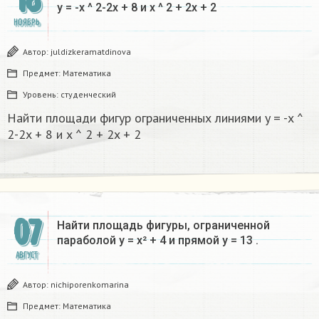
18
y = -x ^ 2-2x + 8 и x ^ 2 + 2x + 2
НОЯБРЬ
Автор:
juldizkeramatdinova
Предмет:
Математика
Уровень:
студенческий
Найти площади фигур ограниченных линиями y = -x ^
2-2x + 8 и x ^ 2 + 2x + 2
07
Найти площадь фигуры, ограниченной
параболой y = x² + 4 и прямой y = 13 .
АВГУСТ
Автор:
nichiporenkomarina
Предмет:
Математика