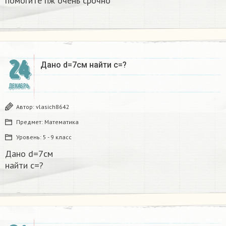
помогите пж очень срочно​
24
Дано d=7см найти с=?​
ДЕКАБРЬ
Автор:
vlasich8642
Предмет:
Математика
Уровень:
5 - 9 класс
Дано d=7см
найти с=?​