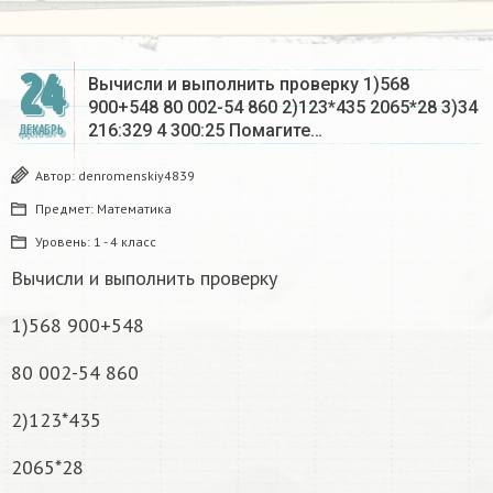
24
Вычисли и выполнить проверку 1)568
900+548 80 002-54 860 2)123*435 2065*28 3)34
216:329 4 300:25 Помагите…
ДЕКАБРЬ
Автор:
denromenskiy4839
Предмет:
Математика
Уровень:
1 - 4 класс
Вычисли и выполнить проверку
1)568 900+548
80 002-54 860
2)123*435
2065*28