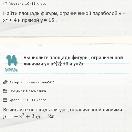
Уровень:
10 - 11 класс
Найти площадь фигуры, ограниченной параболой y =
x² + 4 и прямой y = 13 .
14
Вычислите площадь фигуры, ограниченной
линиями y=-x^{2} +3 и y=2x
ОКТЯБРЬ
Автор:
sidorinasvetlana502
Предмет:
Математика
Уровень:
10 - 11 класс
Вычислите площадь фигуры, ограниченной линиями
y
=
−
x
2
+
3
и
y
=
2
x
и