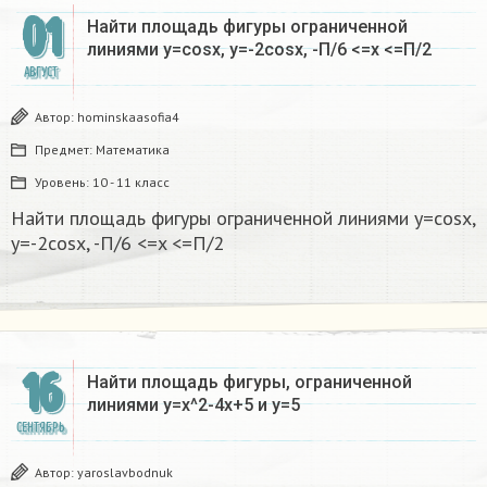
01
Найти площадь фигуры ограниченной
линиями y=cosx, y=-2cosx, -П/6 <=x <=П/2
АВГУСТ
Автор:
hominskaasofia4
Предмет:
Математика
Уровень:
10 - 11 класс
Найти площадь фигуры ограниченной линиями y=cosx,
y=-2cosx, -П/6 <=x <=П/2
16
Найти площадь фигуры, ограниченной
линиями у=x^2-4x+5 и y=5
СЕНТЯБРЬ
Автор:
yaroslavbodnuk