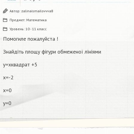
Автор:
zalinaismailovvva8
Предмет:
Математика
Уровень:
10 - 11 класс
Помогиле пожалуйста !
Знайдіть площу фігури обмеженої лініями
y=xквадрат +5
x=-2
x=0
y=0