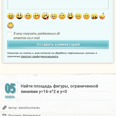
Я хочу получать уведомления об
ответах на e-mail
Нажимая на кнопку я даю согласие на обработку персональных данных и
принимаю
политику конфиденциальности
.
05
Найти площадь фигуры, ограниченной
линиями y=16-x^2 и y=0
НОЯБРЬ
Автор:
daniilbuchacky
Предмет:
Математика