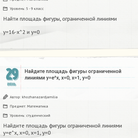
Уровень:
5 - 9 класс
Найти площадь фигуры, ограниченной линиями
y=16-x^2 и y=0
29
Найдите площадь фигуры ограниченной
линиями y=e^x, x=0, x=1, y=0
ИЮНЬ
Автор:
khozhanazardjamilia
Предмет:
Математика
Уровень:
студенческий
Найдите площадь фигуры ограниченной линиями
y=e^x, x=0, x=1, y=0