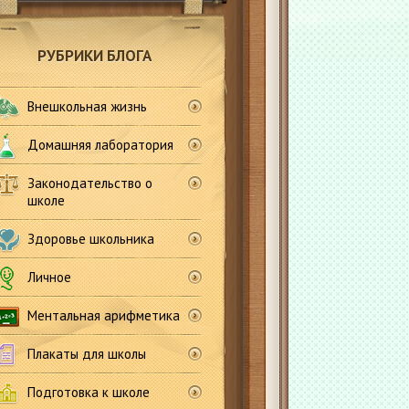
РУБРИКИ БЛОГА
Внешкольная жизнь
Домашняя лаборатория
Законодательство о
школе
Здоровье школьника
Личное
Ментальная арифметика
Плакаты для школы
Подготовка к школе