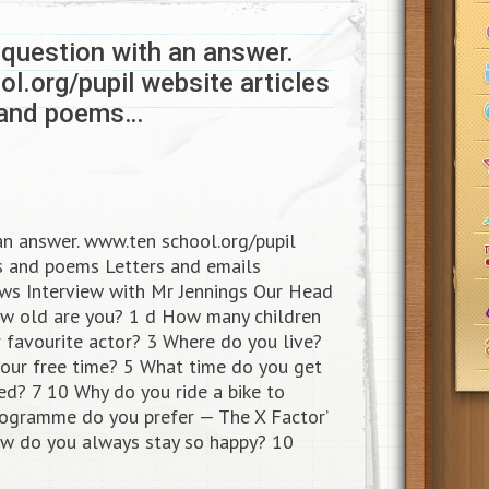
question with an answer.
l.org/pupil website articles
s and poems…
an answer. www.ten school.org/pupil
es and poems Letters and emails
iews Interview with Mr Jennings Our Head
ow old are you? 1 d How many children
 favourite actor? 3 Where do you live?
your free time? 5 What time do you get
d? 7 10 Why do you ride a bike to
rogramme do you prefer — The X Factor’
How do you always stay so happy? 10​