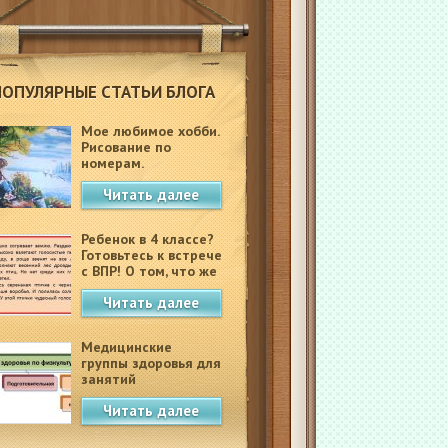
ПОПУЛЯРНЫЕ СТАТЬИ БЛОГА
Мое любимое хобби.
Рисование по
номерам.
Читать далее
Ребенок в 4 классе?
Готовьтесь к встрече
с ВПР! О том, что же
это такое.
Читать далее
Медицинские
группы здоровья для
занятий
физкультурой в
Читать далее
школе