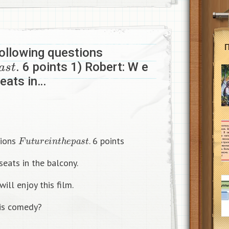
following questions
a
s
t
. 6 points 1) Robert: W e
seats in…
F
u
t
u
r
e
i
n
t
h
e
p
a
s
t
tions
. 6 points
seats in the balcony.
will enjoy this film.
his comedy?