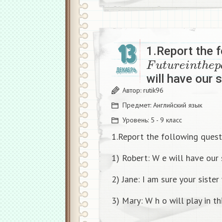
13
1.Report the 
F
u
t
u
r
e
i
n
t
h
e
p
ДЕКАБРЬ
will have our 
Автор:
rutik96
Предмет:
Английский язык
Уровень:
5 - 9 класс
1.Report the following ques
1) Robert: W e will have our 
2) Jane: I am sure your sister 
3) Mary: W h o will play in t