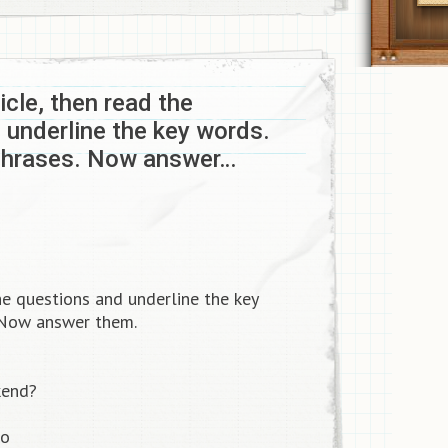
icle, then read the
 underline the key words.
aphrases. Now answer…
he questions and underline the key
. Now answer them.
kend?
do