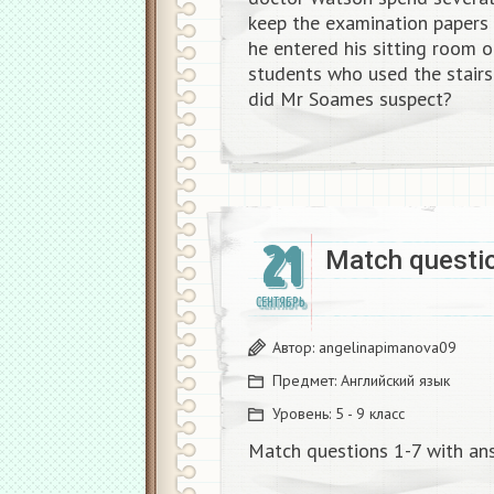
keep the examination papers
he entered his sitting room 
students who used the stair
did Mr Soames suspect?​
21
Match questio
СЕНТЯБРЬ
Автор:
angelinapimanova09
Предмет:
Английский язык
Уровень:
5 - 9 класс
Match questions 1-7 with an