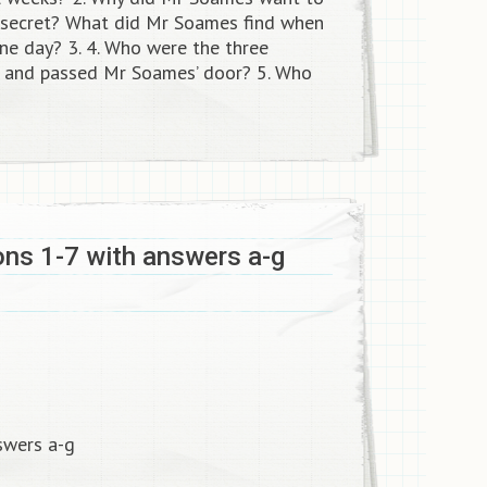
 secret? What did Mr Soames find when
one day? 3. 4. Who were the three
s and passed Mr Soames’ door? 5. Who
ns 1-7 with answers a-g
swers a-g