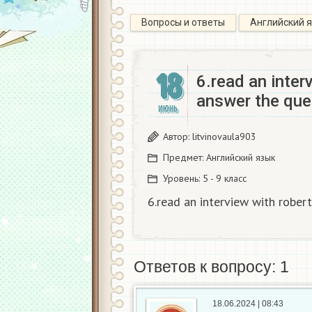
Вопросы и ответы
Английский 
18
6.read an inter
answer the que
ИЮНЬ
Автор:
litvinovaula903
Предмет:
Английский язык
Уровень:
5 - 9 класс
6.read an interview with rober
Ответов к вопросу: 1
18.06.2024 | 08:43