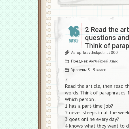
16
2 Read the art
questions and
АВГУСТ
Think of par
Автор:
kravchukpolina2000
Предмет:
Английский язык
Уровень:
5 - 9 класс
2
Read the article, then read t
words. Think of paraphrases
Which person .
1 has a part-time job?
2 never sleeps in at the wee
3 goes online every day?
4 knows what they want to 