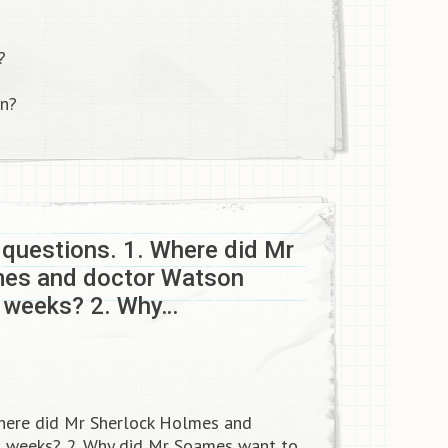
?
n?​
 questions. 1. Where did Mr
mes and doctor Watson
l weeks? 2. Why…
Where did Mr Sherlock Holmes and
l weeks? 2. Why did Mr Soames want to