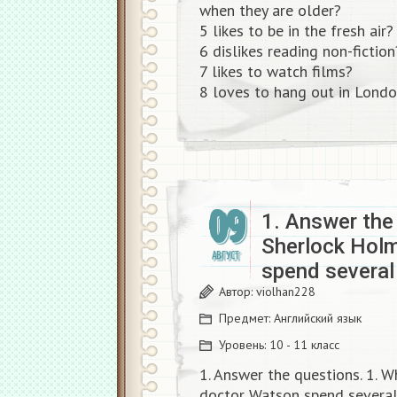
when they are older?
5 likes to be in the fresh air?
6 dislikes reading non-fiction
7 likes to watch films?
8 loves to hang out in Londo
09
1. Answer the
Sherlock Hol
АВГУСТ
spend severa
Автор:
violhan228
Предмет:
Английский язык
Уровень:
10 - 11 класс
1. Answer the questions. 1. 
doctor Watson spend severa