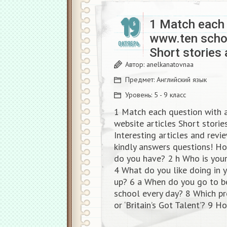
19
1 Match each 
www.ten schoo
ОКТЯБРЬ
Short storie
Автор:
anelkanatovnaa
Предмет:
Английский язык
Уровень:
5 - 9 класс
1 Match each question with 
website articles Short stori
Interesting articles and rev
kindly answers questions! H
do you have? 2 h Who is your
4 What do you like doing in 
up? 6 a When do you go to be
school every day? 8 Which p
or ‘Britain’s Got Talent’? 9 