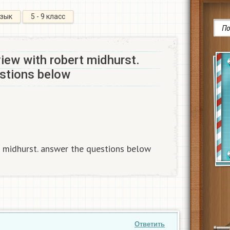
язык
5 - 9 класс
view with robert midhurst.
stions below
t midhurst. answer the questions below
Ответить