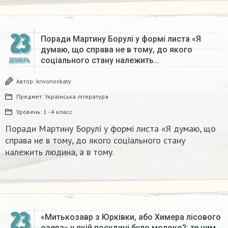
23
Поради Мартину Борулі у формі листа «Я
думаю, що справа не в тому, до якого
соціального стану належить…
ДЕКАБРЬ
Автор:
krivonoskaty
Предмет:
Українська література
Уровень:
1 - 4 класс
Поради Мартину Борулі у формі листа «Я думаю, що
справа не в тому, до якого соціального стану
належить людина, а в тому.​
23
«Митькозавр з Юрківки, або Химера лісового
озера» у якій посудині було молоко?; те чим