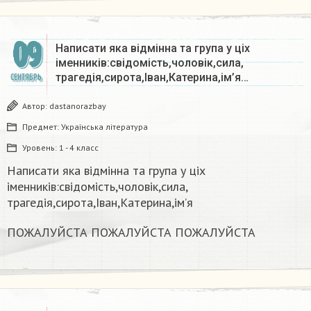
09
Написати яка відмінна та група у ціх
іменників:свідомість,чоловік,сила,
трагедія,сирота,Іван,Катерина,ім’я…
СЕНТЯБРЬ
Автор:
dastanorazbay
Предмет:
Українська література
Уровень:
1 - 4 класс
Написати яка відмінна та група у ціх
іменників:свідомість,чоловік,сила,
трагедія,сирота,Іван,Катерина,ім’я
ПОЖАЛУЙСТА ПОЖАЛУЙСТА ПОЖАЛУЙСТА