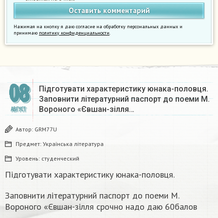
Нажимая на кнопку я даю согласие на обработку персональных данных и
принимаю
политику конфиденциальности
.
08
Підготувати характеристику юнака-половця.
Заповнити літературний паспорт до поеми М.
Вороного «Євшан-зілля…
АВГУСТ
Автор:
GRM77U
Предмет:
Українська література
Уровень:
студенческий
Підготувати характеристику юнака-половця.
Заповнити літературний паспорт до поеми М.
Вороного «Євшан-зілля срочно надо даю 60балов