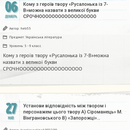
06
Кому з героїв твору «Русалонька із 7-
В»можна назвати з великої букви
СРОЧНОООООООООООООООООО​
ДЕКАБРЬ
Автор:
hetr55
Предмет:
Українська література
Уровень:
5 - 9 класс
Кому з героїв твору «Русалонька із 7-В»можна
назвати з великої букви
СРОЧНОООООООООООООООООО​
27
Установи відповідність між твором і
персонажем цього твору A) Сіроманець» М.
Вінграновського B) «Запорожці»…
МАЙ
Автор:
kurelovaalina1002200