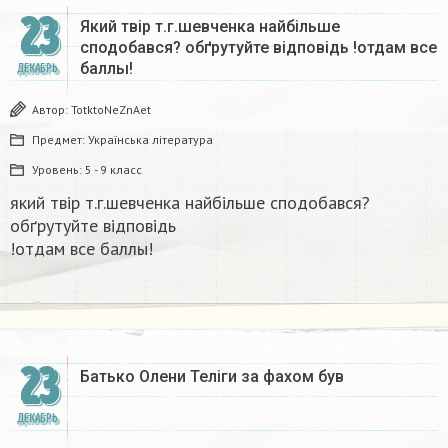
23
Який твір т.г.шевченка найбільше
сподобався? обґрутуйте відповідь​ !отдам все
баллы!
ДЕКАБРЬ
Автор:
TotktoNeZnAet
Предмет:
Українська література
Уровень:
5 - 9 класс
який твір т.г.шевченка найбільше сподобався?
обґрутуйте відповідь​
!отдам все баллы!
23
Батько Олени Теліги за фахом був
ДЕКАБРЬ