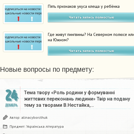
Пять признаков укуса клеща у ребёнка
Читать запись полностью
Где живут пингвины? На Северном полюсе ил
на Южном?
Читать запись полностью
Новые вопросы по предмету:
24
Тема твору «Роль родини у формуванні
життєвих переконань людини» Твір на подану
тему за творами В.Нестайка,…
ДЕКАБРЬ
Автор:
alinacyborcthuk
Предмет:
Українська література