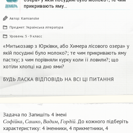
прикривають яму…
ДЕКАБРЬ
Автор:
Kamianske
Предмет:
Українська література
Уровень:
5 - 9 класс
«Митькозавр з Юрківки, або Химера лісового озера» у
якій посудині було молоко?; те чим прикривають яму
пастку; з чим порівняли курку коли її ловили?; що
хотіли хлопці на дно ями?
БУДЬ ЛАСКА ВІДПОВІДЬ НА ВСІ ЦІ ПИТАННЯ
Задача по Запишіть 4 імені
С
о
ф
і
й
к
а
,
С
а
ш
к
о
,
В
а
д
и
м
,
Г
о
р
д
і
й
. До кожного підберіть
С
о
ф
і
й
к
а
С
а
ш
к
о
В
а
д
и
м
Г
о
р
д
і
й
характеристику: 4 іменники, 4 прикметники, 4