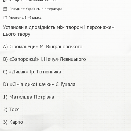
Предмет:
Українська література
Уровень:
5 - 9 класс
Установи відповідність між твором і персонажем
цього твору
A) Сіроманець» М. Вінграновського
B) «Запорожці» І. Нечуя-Левицького
C) «Дивак» Гр. Тютюнника
D) «Сім’я дикої качки» Є. Гуцала
1) Матильда Петрівна
2) Тося
3) Карпо