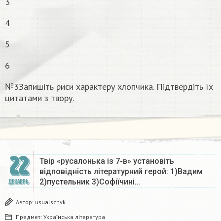
3
4
5
6
№3Запишіть риси характеру хлопчика. Підтвердіть їх
цитатами з твору.
22
Твір «русалонька із 7-в» установіть
відповідність літературний герой: 1)Вадим
2)пустельник 3)Софіїчині…
ДЕКАБРЬ
Автор:
usualschvk
Предмет:
Українська література