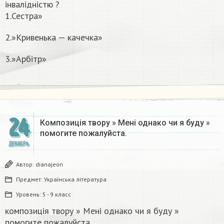
інвалідністю ?
1.Сестра»
2.»Кривенька — качечка»
3.»Арбітр»
24
Композиція твору » Мені однако чи я буду »
помогите пожалуйста.​​
ДЕКАБРЬ
Автор:
dianajeon
Предмет:
Українська література
Уровень:
5 - 9 класс
композиція твору » Мені однако чи я буду »
помогите пожалуйста.​​