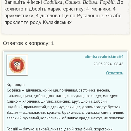
Запишіть 4 імені
. До
С
о
ф
і
й
к
а
С
а
ш
к
о
В
а
д
и
м
Г
о
р
д
і
й
кожного підберіть характеристику: 4 іменники, 4
прикметники, 4 дієслова. Це по Русалонці з 7-в або
прокляття роду Кулаківських
Ответов к вопросу: 1
alimbaevakristina34
28.05.2024 | 08:43
Ответить
Відповідь:
Софійка — дівчинка, мрійниця, помічниця, сестричка, весела,
кмітлива, щира, добра, допомагає, співчуває, розслідує, мандрує
Сашко — хлопчина, щиглик, захисник, друг, щирий, добрий,
надійний, працьовитий, підтримує, захищає, допомагає, турбується
Вадим — однокласник, красень, брехунець, злодюжка, симпатичний,
зверхній, зухвалий, корисливий, обманює, краде, нехтує, не поважає
Гордій — батько, шахрай, лихвар, дерій, жадібний, жорстокий,