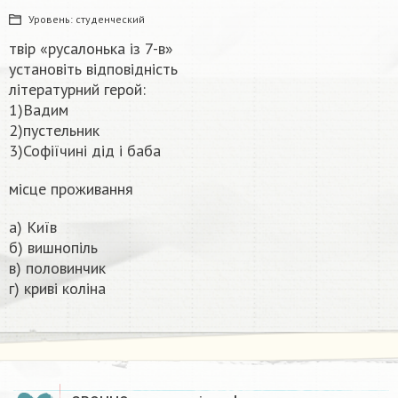
Уровень:
студенческий
твір «русалонька із 7-в»
установіть відповідність
літературний герой:
1)Вадим
2)пустельник
3)Софіїчині дід і баба
місце проживання
а) Київ
б) вишнопіль
в) половинчик
г) криві коліна​