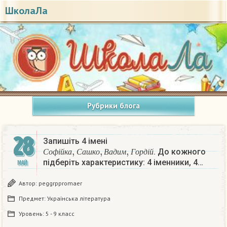
ШколаЛа
Рубрики блога
28
Запишіть 4 імені
С
о
ф
і
й
к
а
,
С
а
ш
к
о
,
В
а
д
и
м
,
Г
о
р
д
і
й
. До кожного
С
о
ф
і
й
к
а
С
а
ш
к
о
В
а
д
и
м
Г
о
р
д
і
й
підберіть характеристику: 4 іменники, 4…
МАЙ
Автор:
peggrppromaer
Предмет:
Українська література
Уровень:
5 - 9 класс
С
о
ф
і
й
к
а
,
С
а
ш
к
о
,
В
а
д
и
м
,
Г
о
р
д
і
й