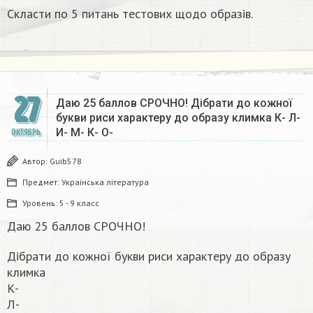
Скласти по 5 питань тестових щодо образів.
27
Даю 25 баллов СРОЧНО! Дібрати до кожної
букви риси характеру до образу климка К- Л-
И- М- К- О-​
ОКТЯБРЬ
Автор:
Guib578
Предмет:
Українська література
Уровень:
5 - 9 класс
Даю 25 баллов СРОЧНО!
Дібрати до кожної букви риси характеру до образу
климка
К-
Л-