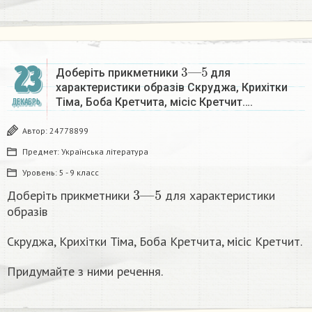
3
—
5
23
Доберіть прикметники
для
характеристики образів Скруджа, Крихітки
Тіма, Боба Кретчита, місіс Кретчит….
ДЕКАБРЬ
Автор:
24778899
Предмет:
Українська література
Уровень:
5 - 9 класс
3
—
5
Доберіть прикметники
для характеристики
образів
Скруджа, Крихітки Тіма, Боба Кретчита, місіс Кретчит.
Придумайте з ними речення.