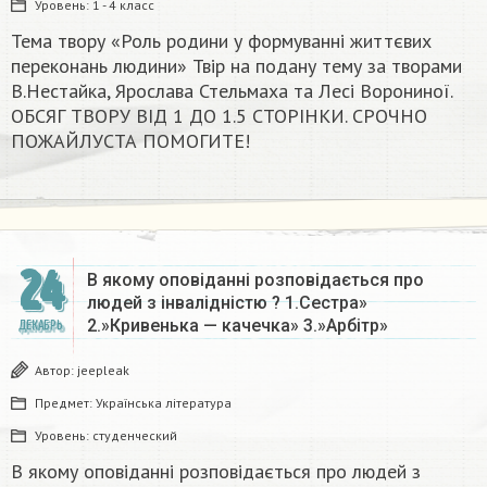
Уровень:
1 - 4 класс
Тема твору «Роль родини у формуванні життєвих
переконань людини» Твір на подану тему за творами
В.Нестайка, Ярослава Стельмаха та Лесі Ворониної.
ОБСЯГ ТВОРУ ВІД 1 ДО 1.5 СТОРІНКИ. СРОЧНО
ПОЖАЙЛУСТА ПОМОГИТЕ!​
24
В якому оповіданні розповідається про
людей з інвалідністю ? 1.Сестра»
2.»Кривенька — качечка» 3.»Арбітр»
ДЕКАБРЬ
Автор:
jeepleak
Предмет:
Українська література
Уровень:
студенческий
В якому оповіданні розповідається про людей з