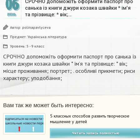
06
СРОЧНО допоможіть оформити паспорт про
санька із книги джури козака швайки * ім’я
та прізвище: * вiк;…
ИЮНЬ
Автор:
polinapavlyceva
Предмет:
Українська література
Уровень:
5 - 9 класс
СРОЧНО допоможіть оформити паспорт про санька із
книги джури козака швайки * ім’я та прізвище: * вiк;
місце проживання; портрет; . особливі прикмети; риси
характеру; уподобання;​
Вам так же может быть интересно:
5 классных способов развить творческое
мышление у детей
Читать запись полностью