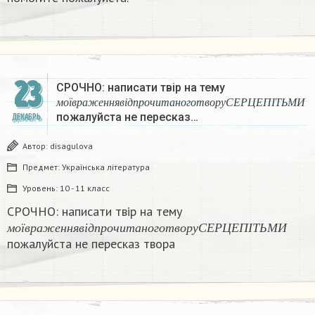
23
СРОЧНО: написати твір на тему
м
о
ї
в
р
а
ж
е
н
н
я
в
і
д
п
р
о
ч
и
т
а
н
о
г
о
т
в
о
р
у
С
Е
Р
Ц
м
о
ї
в
р
а
ж
е
н
н
я
в
і
д
п
р
о
ч
и
т
а
н
о
г
о
т
в
о
р
у
С
Е
Р
Ц
Е
П
І
Т
Ь
М
И
пожалуйста не пересказ…
ДЕКАБРЬ
Автор:
disagulova
Предмет:
Українська література
Уровень:
10 - 11 класс
СРОЧНО: написати твір на тему
м
о
ї
в
р
а
ж
е
н
н
я
в
і
д
п
р
о
ч
и
т
а
н
о
г
о
т
в
о
р
у
С
Е
Р
Ц
Е
П
І
Т
Ь
м
о
ї
в
р
а
ж
е
н
н
я
в
і
д
п
р
о
ч
и
т
а
н
о
г
о
т
в
о
р
у
С
Е
Р
Ц
Е
П
І
Т
Ь
М
И
пожалуйста не пересказ твора