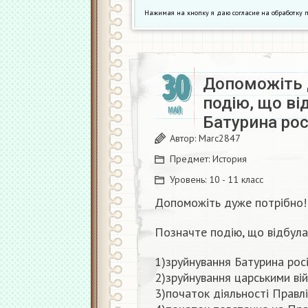
Нажимая на кнопку я даю согласие на обработк
30
Допоможіть 
подію, що ві
МАЙ
Батурина ро
Автор:
Marc2847
Предмет:
История
Уровень:
10 - 11 класс
Допоможіть дуже потрібно!
Позначте подію, що відбула
1)зруйнування Батурина рос
2)зруйнування царськими ві
3)початок діяльності Правл