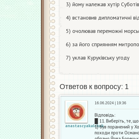
3) йому належав хутір Суботі
4) встановив дипломатичні в
5) очолював переможні морсь
6) за його сприянням митроп
7) уклав Куруківську угоду
Ответов к вопросу: 1
16.06.2024 | 19:36
Відповідь:
█ 11. Виберіть, те, 
anastascyakalchuk
1) був поранений у Х
походи проти Османс
обрано Йова Борецьк