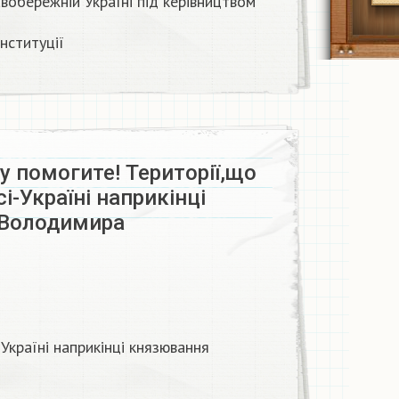
вобережній Україні під керівництвом
ституції​
 помогите! Території,що
і-Україні наприкінці
Володимира​
Україні наприкінці князювання