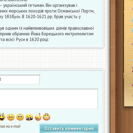
український гетьман. Він організував і
шних морських походів проти Османської Порти,
1616
р
і
к
фу
. В 1620-1621 рр. брав участь у
р
і
к
в одним із найвпливовіших діячів православної
н сприяв обранню Йова Борецького митрополитом
та всієї Руси в 1620 році.
ах на e-mail