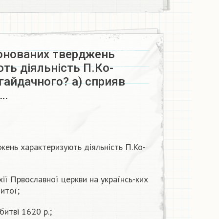
понованих тверджень
ть діяльність П.Ко-
гайдачного? а) сприяв
ю…
джень характеризують діяльність П.Ко-
хії Првославної церкви на українсь-ких
итої;
битві 1620 р.;