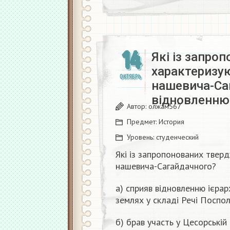
14
Які із запро
характеризую
ОКТЯБРЬ
нашевича-Са
відновленн
Автор:
олжам567
Предмет:
История
Уровень:
студенческий
Які із запропонованих твер
нашевича-Сагайдачного?
а) сприяв відновленню ієрар
землях у складі Речі Поспол
б) брав участь у Цесорській 