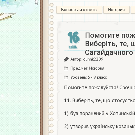
Вопросы и ответы
История
16
Помогите пожа
Виберіть, те, 
ИЮНЬ
Сагайдачного
Автор:
dlihnk2209
Предмет:
История
Уровень:
5 - 9 класс
Помогите пожалуйста! Срочн
11. Виберіть, те, що стосуєть
1) був поранений у Хотинській 
2) утворив українську козаць