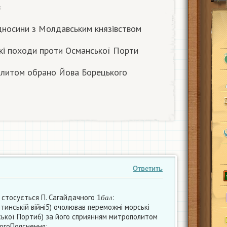
в
ідносини з Молдавським князівством
кі походи проти Османської Порти
олитом обрано Йова Борецького
Ответить
1
б
а
л
що стосується П. Сагайдачного
:
б
а
л
отинській війні5) очолював переможні морські
ької Порти6) за його сприянням митрополитом
огоПояснення: