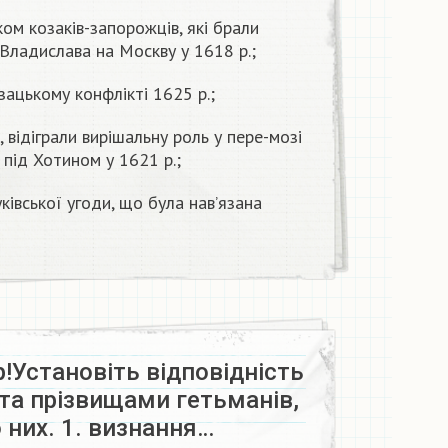
ком козаків-запорожців, які брали
Владислава на Москву у 1618 р.;
зацькому конфлікті 1625 р.;
, відіграли вирішальну роль у пере-мозі
 під Хотином у 1621 р.;
ківської угоди, що була нав’язана
р!Установіть відповідність
та прізвищами гетьманів,
 них. 1. визнання…