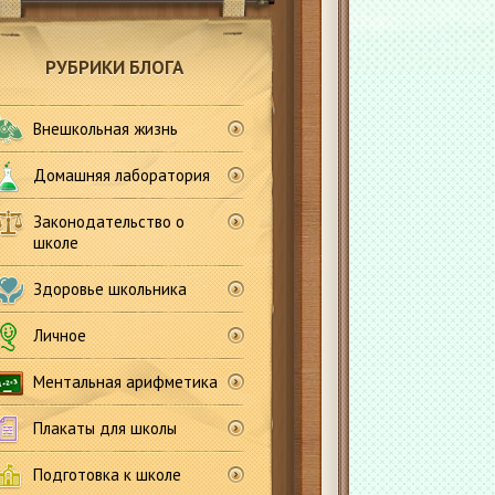
РУБРИКИ БЛОГА
Внешкольная жизнь
Домашняя лаборатория
Законодательство о
школе
Здоровье школьника
Личное
Ментальная арифметика
Плакаты для школы
Подготовка к школе