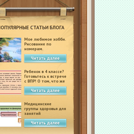
ПОПУЛЯРНЫЕ СТАТЬИ БЛОГА
Мое любимое хобби.
Рисование по
номерам.
Читать далее
Ребенок в 4 классе?
Готовьтесь к встрече
с ВПР! О том, что же
это такое.
Читать далее
Медицинские
группы здоровья для
занятий
физкультурой в
Читать далее
школе