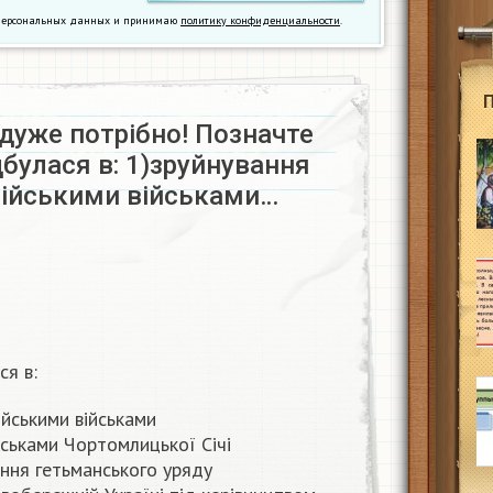
у персональных данных и принимаю
политику конфиденциальности
.
дуже потрібно! Позначте
дбулася в: 1)зруйнування
сійськими військами…
ся в:
ійськими військами
йськами Чортомлицької Січі
іння гетьманського уряду