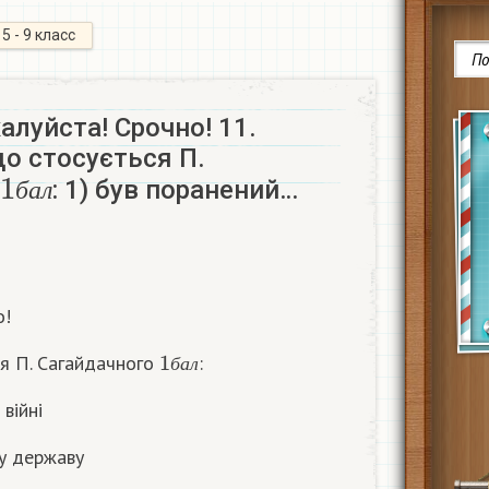
5 - 9 класс
луйста! Срочно! 11.
що стосується П.
1
б
а
л
: 1) був поранений…
б
а
л
о!
1
б
а
л
ся П. Сагайдачного
:
б
а
л
війні
ку державу