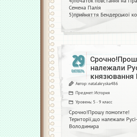
4)початок повстання на Пра
Семена Палія
5)прийняття Бендерської кон
29
Срочно!Прошу
належали Рус
ОКТЯБРЬ
князювання 
Автор:
natalakryska486
Предмет:
История
Уровень:
5 - 9 класс
Срочно!Прошу помогите!
Території,що належали Русі-
Володимира​