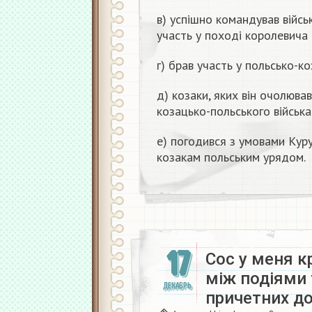
в) успішно командував війсь
участь у поході королевича 
г) брав участь у польсько-ко
д) козаки, яких він очолював
козацько-польського війська
е) погодився з умовами Куру
козакам польським урядом.
17
Сос у меня к
між подіями 
ДЕКАБРЬ
причетних до