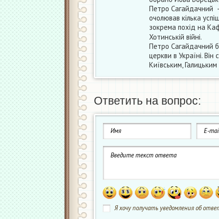
Петро Сагайдачний — 
очолював кілька успі
зокрема похід на Ка
Хотинській війні.
Петро Сагайдачний бу
церкви в Україні. Ві
Київським, Галицьким 
Ответить на вопрос:
Я хочу получать уведомления об ответ