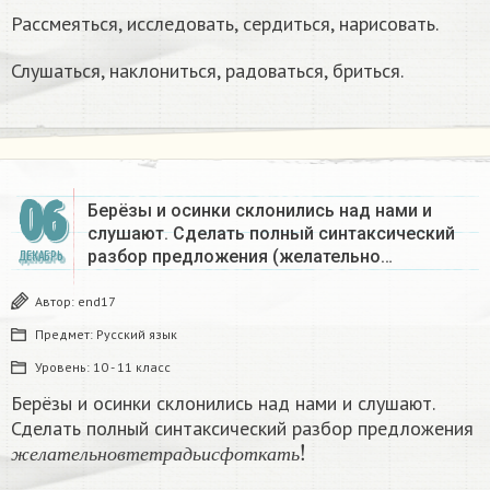
Рассмеяться, исследовать, сердиться, нарисовать.
Слушаться, наклониться, радоваться, бриться.​
06
Берёзы и осинки склонились над нами и
слушают. Сделать полный синтаксический
разбор предложения (желательно…
ДЕКАБРЬ
Автор:
end17
Предмет:
Русский язык
Уровень:
10 - 11 класс
Берёзы и осинки склонились над нами и слушают.
Сделать полный синтаксический разбор предложения
ж
е
л
а
т
е
л
ь
н
о
в
т
е
т
р
а
д
ь
и
с
ф
о
т
к
а
т
ь
!
ж
е
л
а
т
е
л
ь
н
о
в
т
е
т
р
а
д
ь
и
с
ф
о
т
к
а
т
ь