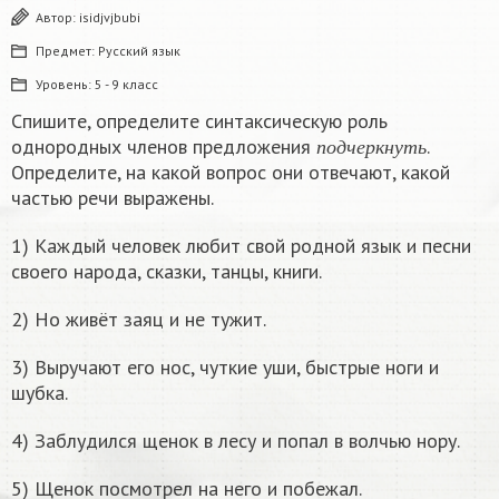
Автор:
isidjvjbubi
Предмет:
Русский язык
Уровень:
5 - 9 класс
Спишите, определите синтаксическую роль
п
о
д
ч
е
р
к
н
у
т
ь
однородных членов предложения
.
п
о
д
ч
е
р
к
н
у
т
ь
Определите, на какой вопрос они отвечают, какой
частью речи выражены.
1) Каждый человек любит свой родной язык и песни
своего народа, сказки, танцы, книги.
2) Но живёт заяц и не тужит.
3) Выручают его нос, чуткие уши, быстрые ноги и
шубка.
4) Заблудился щенок в лесу и попал в волчью нору.
5) Щенок посмотрел на него и побежал.