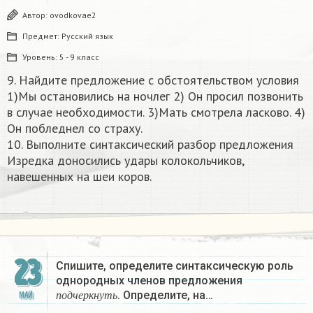
Автор:
ovodkovae2
Предмет:
Русский язык
Уровень:
5 - 9 класс
9. Найдите предложение с обстоятельством условия
1)Мы остановились на ночлег 2) Он просил позвонить
в случае необходимости. 3)Мать смотрела ласково. 4)
Он побледнел со страху.
10. Выполните синтаксический разбор предложения
Изредка доносились удары колокольчиков,
навешенных на шеи коров.​
23
Спишите, определите синтаксическую роль
однородных членов предложения
п
о
д
ч
е
р
к
н
у
т
ь
. Определите, на…
МАЙ
п
о
д
ч
е
р
к
н
у
т
ь