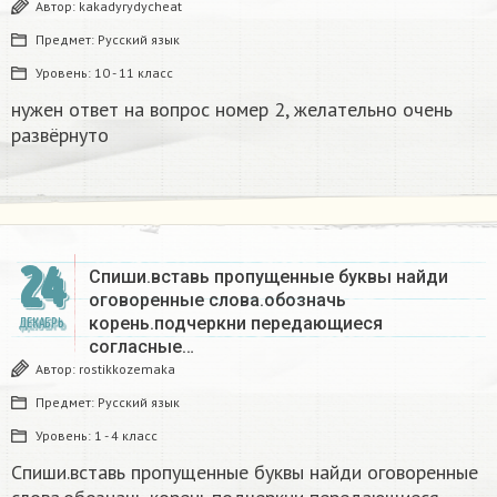
Автор:
kakadyrydycheat
Предмет:
Русский язык
Уровень:
10 - 11 класс
нужен ответ на вопрос номер 2, желательно очень
развёрнуто
24
Спиши.вставь пропущенные буквы найди
оговоренные слова.обозначь
корень.подчеркни передающиеся
ДЕКАБРЬ
согласные…
Автор:
rostikkozemaka
Предмет:
Русский язык
Уровень:
1 - 4 класс
Спиши.вставь пропущенные буквы найди оговоренные