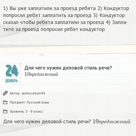
1) Вы уже за­пла­ти­ли за про­езд ре­бя­та 2) Кон­дук­тор
по­про­сил ребят за­пла­тить за про­езд 3) Кон­дук­тор
ска­зал чтобы ре­бя­та за­пла­ти­ли за про­езд 4) За­пла­
ти­те за про­езд по­про­сил ребят кон­дук­тор​
24
Для чего нужен деловой стиль речи?
10
п
р
е
д
л
о
ж
е
н
и
й
п
р
е
д
л
о
ж
е
н
и
й
ДЕКАБРЬ
Автор:
aleksceban94
Предмет:
Русский язык
Уровень:
5 - 9 класс
10
п
р
е
д
л
о
ж
е
н
и
Для чего нужен деловой стиль речи?
п
р
е
д
л
о
ж
е
н
и
й