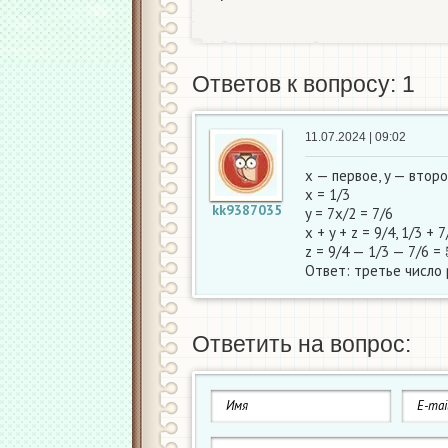
Ответов к вопросу: 1
11.07.2024 | 09:02
x — первое, y — второ
x = 1/3
kk9387035
y = 7x/2 = 7/6
x + y + z = 9/4, 1/3 + 
z = 9/4 — 1/3 — 7/6 =
Ответ: третье число 
Ответить на вопрос: