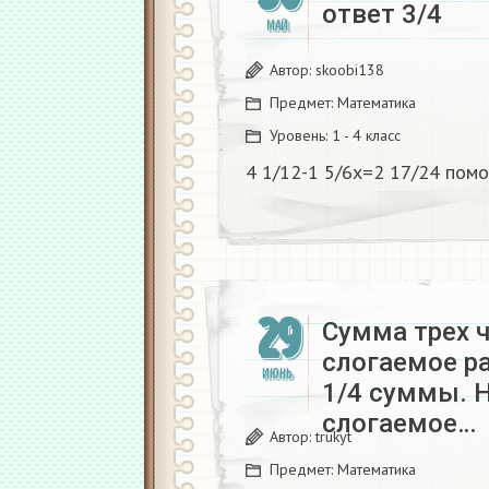
ответ 3/4
МАЙ
Автор:
skoobi138
Предмет:
Математика
Уровень:
1 - 4 класс
4 1/12-1 5/6х=2 17/24 помо
29
Сумма трех ч
слогаемое р
ИЮНЬ
1/4 суммы. 
слогаемое…
Автор:
trukyt
Предмет:
Математика