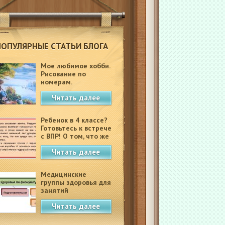
ПОПУЛЯРНЫЕ СТАТЬИ БЛОГА
Мое любимое хобби.
Рисование по
номерам.
Читать далее
Ребенок в 4 классе?
Готовьтесь к встрече
с ВПР! О том, что же
это такое.
Читать далее
Медицинские
группы здоровья для
занятий
физкультурой в
Читать далее
школе