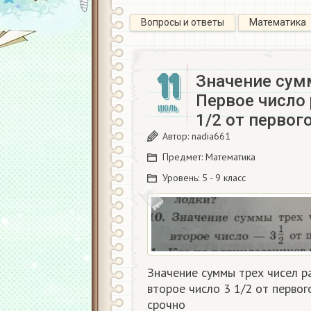
Вопросы и ответы
Математика
11
Значение сумм
Первое число 
ИЮЛЬ
1/2 от первог
Автор:
nadia661
Предмет:
Математика
Уровень:
5 - 9 класс
Значение суммы трех чисел ра
второе число 3 1/2 от первог
срочно