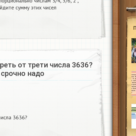
порционально числам 3/4, 5/6, 2 ,
айдите сумму этих чисел
реть от трети числа 3636?
 срочно надо
числа 3636?