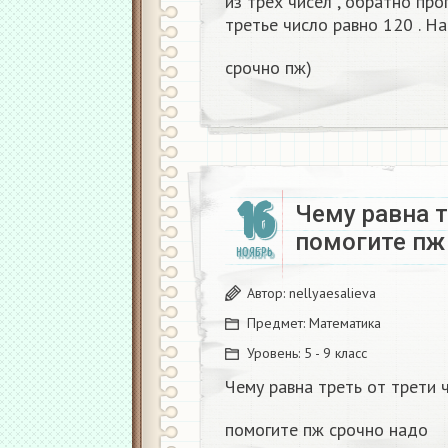
из трех чисел , обратно про
третье число равно 120 . Н
срочно пж)
16
Чему равна т
помогите пж
НОЯБРЬ
Автор:
nellyaesalieva
Предмет:
Математика
Уровень:
5 - 9 класс
Чему равна треть от трети 
помогите пж срочно надо