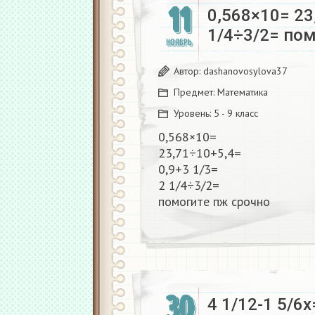
11
0,568×10= 23
1/4÷3/2= пом
НОЯБРЬ
Автор:
dashanovosylova37
Предмет:
Математика
Уровень:
5 - 9 класс
0,568×10=
23,71÷10+5,4=
0,9+3 1/3=
2 1/4÷3/2=
помогите пж срочно​
30
4 1/12-1 5/6