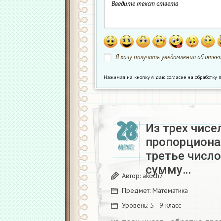
Я хочу получать уведомления об ответ
Нажимая на кнопку я даю согласие на обработк
28
Из трех чисе
пропорционал
АВГУСТ
третье число
сумму…
Автор:
akoch7
Предмет:
Математика
Уровень:
5 - 9 класс