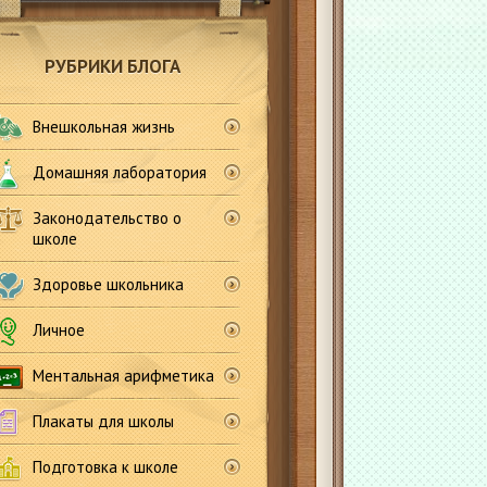
РУБРИКИ БЛОГА
Внешкольная жизнь
Домашняя лаборатория
Законодательство о
школе
Здоровье школьника
Личное
Ментальная арифметика
Плакаты для школы
Подготовка к школе