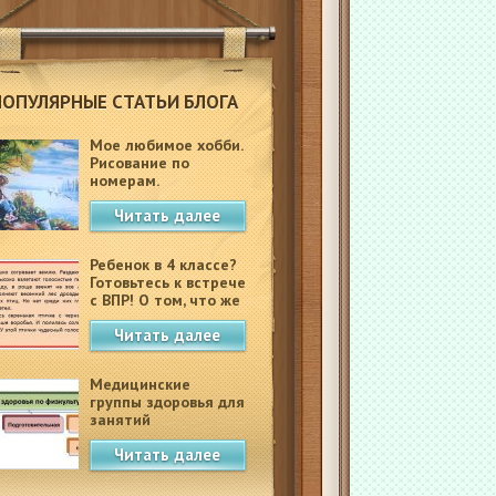
ПОПУЛЯРНЫЕ СТАТЬИ БЛОГА
Мое любимое хобби.
Рисование по
номерам.
Читать далее
Ребенок в 4 классе?
Готовьтесь к встрече
с ВПР! О том, что же
это такое.
Читать далее
Медицинские
группы здоровья для
занятий
физкультурой в
Читать далее
школе