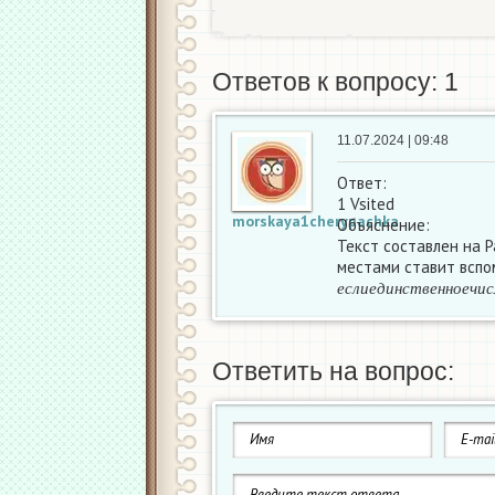
Ответов к вопросу: 1
11.07.2024 | 09:48
Ответ:
1 Vsited
morskaya1cherypachka
Объяснение:
Текст составлен на P
местами ставит вспо
е
с
л
и
е
д
и
н
с
т
в
е
н
н
о
е
е
с
л
и
е
д
и
н
с
т
в
е
н
н
о
е
ч
и
с
Ответить на вопрос: