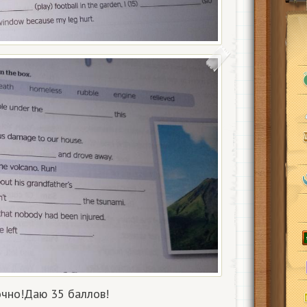
очно!Даю 35 баллов!