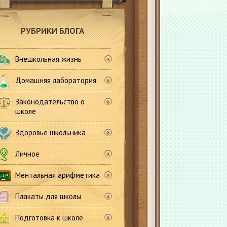
РУБРИКИ БЛОГА
Внешкольная жизнь
Домашняя лаборатория
Законодательство о
школе
Здоровье школьника
Личное
Ментальная арифметика
Плакаты для школы
Подготовка к школе