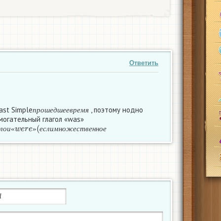
Ответить
п
р
о
ш
е
д
ш
е
е
в
р
е
м
я
ast Simple
, поэтому нодно
п
р
о
ш
е
д
ш
е
е
в
р
е
м
я
могательный глагол «was»
ч
и
с
л
о
и
«
w
e
r
e
»
(
е
с
л
и
м
н
о
ж
е
с
т
в
е
н
н
о
е
л
о
и
«
»
е
с
л
и
м
н
о
ж
е
с
т
в
е
н
н
о
е