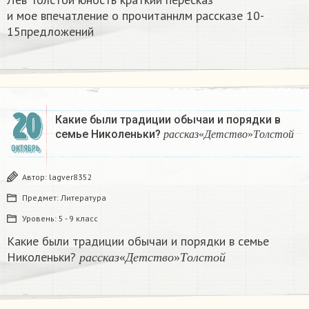
и мое впечатление о прочитаннлм рассказе 10-
15предложений​
20
Какие были традиции обычаи и порядки в
р
а
с
с
к
а
з
«
Д
е
т
с
т
в
о
»
Т
о
л
с
семье Николеньки?
р
а
с
с
к
а
з
«
Д
е
т
с
т
в
о
»
Т
о
л
с
т
о
й
ОКТЯБРЬ
Автор:
lagver8352
Предмет:
Литература
Уровень:
5 - 9 класс
Какие были традиции обычаи и порядки в семье
р
а
с
с
к
а
з
«
Д
е
т
с
т
в
о
»
Т
о
л
с
т
о
й
Николеньки?
р
а
с
с
к
а
з
«
Д
е
т
с
т
в
о
»
Т
о
л
с
т
о
й