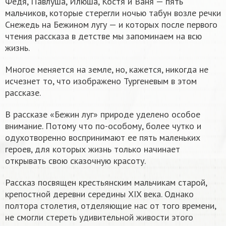
Федя, Павлуша, Илюша, Костя и Ваня — пять
мальчиков, которые стерегли ночью табун возле речки
Снежедь на Бежином лугу — и которых после первого
чтения рассказа в детстве мы запоминаем на всю
жизнь.
Многое меняется на земле, но, кажется, никогда не
исчезнет то, что изображено Тургеневым в этом
рассказе.
В рассказе «Бежин луг» природе уделено особое
внимание. Потому что по-особому, более чутко и
одухотворенно воспринимают ее пять маленьких
героев, для которых жизнь только начинает
открывать свою сказочную красоту.
Рассказ посвящен крестьянским мальчикам старой,
крепостной деревни середины XIX века. Однако
полтора столетия, отделяющие нас от того времени,
не смогли стереть удивительной живости этого