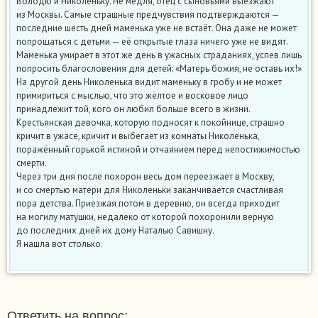
Володю и Николеньку. Не медля, отец с сыновьями выезжают
из Москвы. Самые страшные предчувствия подтверждаются —
последние шесть дней маменька уже не встаёт. Она даже не может
попрощаться с детьми — её открытые глаза ничего уже не видят.
Маменька умирает в этот же день в ужасных страданиях, успев лишь
попросить благословения для детей: «Матерь божия, не оставь их!»
На другой день Николенька видит маменьку в гробу и не может
примириться с мыслью, что это жёлтое и восковое лицо
принадлежит той, кого он любил больше всего в жизни.
Крестьянская девочка, которую подносят к покойнице, страшно
кричит в ужасе, кричит и выбегает из комнаты Николенька,
поражённый горькой истиной и отчаянием перед непостижимостью
смерти.
Через три дня после похорон весь дом переезжает в Москву,
и со смертью матери для Николеньки заканчивается счастливая
пора детства. Приезжая потом в деревню, он всегда приходит
на могилу матушки, недалеко от которой похоронили верную
до последних дней их дому Наталью Савишну.
Я нашла вот столько.
Ответить на вопрос: