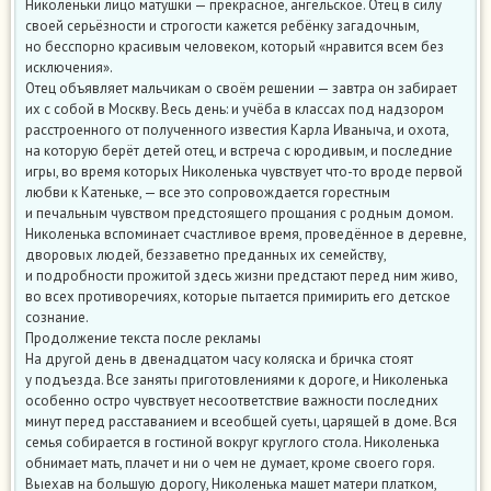
Николеньки лицо матушки — прекрасное, ангельское. Отец в силу
своей серьёзности и строгости кажется ребёнку загадочным,
но бесспорно красивым человеком, который «нравится всем без
исключения».
Отец объявляет мальчикам о своём решении — завтра он забирает
их с собой в Москву. Весь день: и учёба в классах под надзором
расстроенного от полученного известия Карла Иваныча, и охота,
на которую берёт детей отец, и встреча с юродивым, и последние
игры, во время которых Николенька чувствует что-то вроде первой
любви к Катеньке, — все это сопровождается горестным
и печальным чувством предстоящего прощания с родным домом.
Николенька вспоминает счастливое время, проведённое в деревне,
дворовых людей, беззаветно преданных их семейству,
и подробности прожитой здесь жизни предстают перед ним живо,
во всех противоречиях, которые пытается примирить его детское
сознание.
Продолжение текста после рекламы
На другой день в двенадцатом часу коляска и бричка стоят
у подъезда. Все заняты приготовлениями к дороге, и Николенька
особенно остро чувствует несоответствие важности последних
минут перед расставанием и всеобщей суеты, царящей в доме. Вся
семья собирается в гостиной вокруг круглого стола. Николенька
обнимает мать, плачет и ни о чем не думает, кроме своего горя.
Выехав на большую дорогу, Николенька машет матери платком,