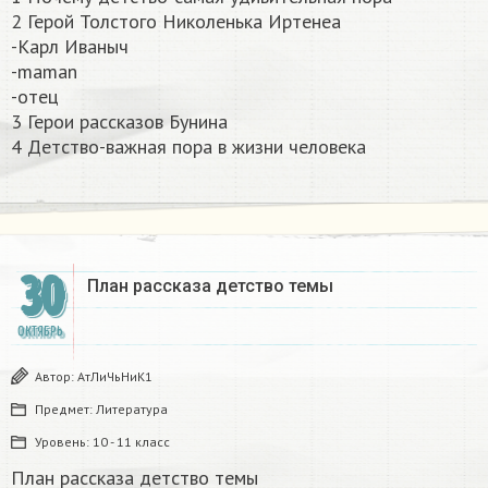
2 Герой Толстого Николенька Иртенеа
-Карл Иваныч
-maman
-отец
3 Герои рассказов Бунина
4 Детство-важная пора в жизни человека​
30
План рассказа детство темы
ОКТЯБРЬ
Автор:
АтЛиЧьНиК1
Предмет:
Литература
Уровень:
10 - 11 класс
План рассказа детство темы