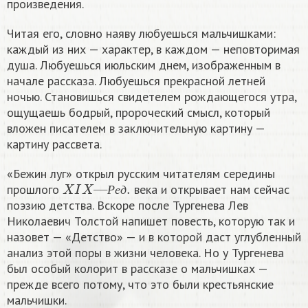
произведения.
Читая его, словно наяву любуешься мальчишками:
каждый из них — характер, в каждом — неповторимая
душа. Любуешься июльским днем, изображенным в
начале рассказа. Любуешься прекрасной летней
ночью. Становишься свидетелем рождающегося утра,
ощущаешь бодрый, пророческий смысл, который
вложен писателем в заключительную картину —
картину рассвета.
«Бежин луг» открыл русским читателям середины
X
I
X
—
Р
е
д
.
прошлого
века и открывает нам сейчас
Р
е
д
поэзию детства. Вскоре после Тургенева Лев
Николаевич Толстой напишет повесть, которую так и
назовет — «Детство» — и в которой даст углубленный
анализ этой поры в жизни человека. Но у Тургенева
был особый колорит в рассказе о мальчишках —
прежде всего потому, что это были крестьянские
мальчишки.