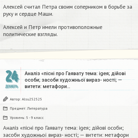
Алексей считал Петра своим соперником в борьбе за
руку и сердце Маши.
Алексей и Петр имели противоположные
политические взгляды.
24
Аналіз «пісні про Гаявату тема: igeя; дійові
особи; засоби художньої вираз- ності; —
витети: метафори…
ДЕКАБРЬ
Автор:
Alsu252525
Предмет:
Литература
Уровень:
5 - 9 класс
Аналіз «пісні про Гаявату тема: igeя; дійові особи;
засоби художньої вираз- ності; — витети: метафори