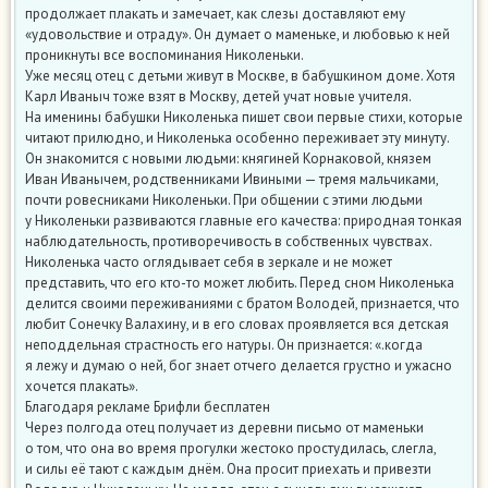
продолжает плакать и замечает, как слезы доставляют ему
«удовольствие и отраду». Он думает о маменьке, и любовью к ней
проникнуты все воспоминания Николеньки.
Уже месяц отец с детьми живут в Москве, в бабушкином доме. Хотя
Карл Иваныч тоже взят в Москву, детей учат новые учителя.
На именины бабушки Николенька пишет свои первые стихи, которые
читают прилюдно, и Николенька особенно переживает эту минуту.
Он знакомится с новыми людьми: княгиней Корнаковой, князем
Иван Иванычем, родственниками Ивиными — тремя мальчиками,
почти ровесниками Николеньки. При общении с этими людьми
у Николеньки развиваются главные его качества: природная тонкая
наблюдательность, противоречивость в собственных чувствах.
Николенька часто оглядывает себя в зеркале и не может
представить, что его кто-то может любить. Перед сном Николенька
делится своими переживаниями с братом Володей, признается, что
любит Сонечку Валахину, и в его словах проявляется вся детская
неподдельная страстность его натуры. Он признается: «.когда
я лежу и думаю о ней, бог знает отчего делается грустно и ужасно
хочется плакать».
Благодаря рекламе Брифли бесплатен
Через полгода отец получает из деревни письмо от маменьки
о том, что она во время прогулки жестоко простудилась, слегла,
и силы её тают с каждым днём. Она просит приехать и привезти