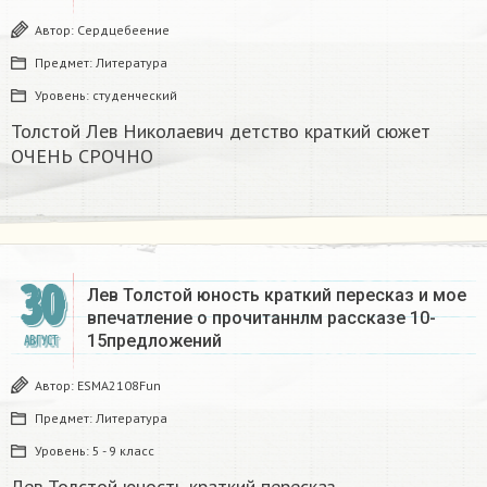
Автор:
Сердцебеение
Предмет:
Литература
Уровень:
студенческий
Толстой Лев Николаевич детство краткий сюжет
ОЧЕНЬ СРОЧНО​
30
Лев Толстой юность краткий пересказ и мое
впечатление о прочитаннлм рассказе 10-
15предложений​
АВГУСТ
Автор:
ESMA2108Fun
Предмет:
Литература
Уровень:
5 - 9 класс
Лев Толстой юность краткий пересказ