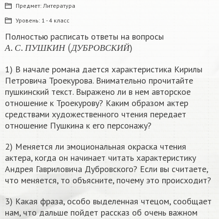
Предмет:
Литература
Уровень:
1 - 4 класс
Полностью расписать ответы на вопросы
А
.
С
.
П
У
Ш
К
И
Н
(
Д
У
Б
Р
О
В
С
К
И
Й
)
А
С
П
У
Ш
К
И
Н
Д
У
Б
Р
О
В
С
К
И
Й
1) В начале романа дается характеристика Кирилы
Петровича Троекурова. Внимательно прочитайте
пушкинский текст. Выражено ли в нем авторское
отношение к Троекурову? Каким образом актер
средствами художественного чтения передает
отношение Пушкина к его персонажу?
2) Меняется ли эмоциональная окраска чтения
актера, когда он начинает читать характеристику
Андрея Гавриловича Дубровского? Если вы считаете,
что меняется, то объясните, почему это происходит?
3) Какая фраза, особо выделенная чтецом, сообщает
нам, что дальше пойдет рассказ об очень важном