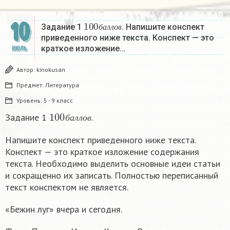
100
б
а
л
л
о
в
10
Задание 1
. Напишите конспект
б
а
л
л
о
в
приведенного ниже текста. Конспект — это
краткое изложение…
ИЮЛЬ
Автор:
kinokusan
Предмет:
Литература
Уровень:
5 - 9 класс
100
б
а
л
л
о
в
Задание 1
.
б
а
л
л
о
в
Напишите конспект приведенного ниже текста.
Конспект — это краткое изложение содержания
текста. Необходимо выделить основные идеи статьи
и сокращенно их записать. Полностью переписанный
текст конспектом не является.
«Бежин луг» вчера и сегодня.