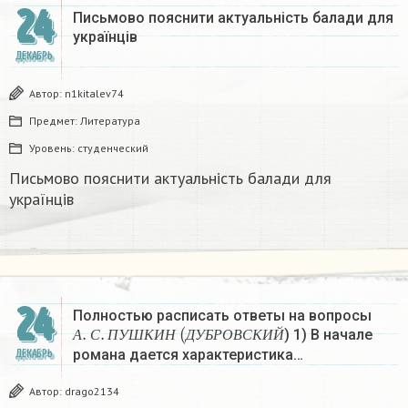
24
Письмово пояснити актуальність балади для
українців
ДЕКАБРЬ
Автор:
n1kitalev74
Предмет:
Литература
Уровень:
студенческий
Письмово пояснити актуальність балади для
українців
24
Полностью расписать ответы на вопросы
А
.
С
.
П
У
Ш
К
И
Н
(
Д
У
Б
Р
О
В
С
К
И
Й
) 1) В начале
А
С
П
У
Ш
К
И
Н
Д
У
Б
Р
О
В
С
К
И
Й
романа дается характеристика…
ДЕКАБРЬ
Автор:
drago2134