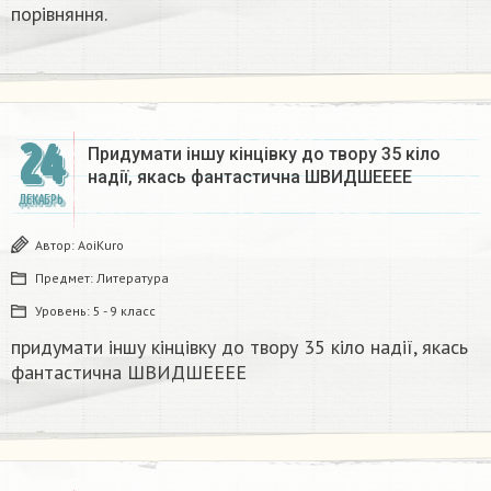
порівняння.​
24
Придумати іншу кінцівку до твору 35 кіло
надії, якась фантастична​ ШВИДШЕЕЕЕ
ДЕКАБРЬ
Автор:
AoiKuro
Предмет:
Литература
Уровень:
5 - 9 класс
придумати іншу кінцівку до твору 35 кіло надії, якась
фантастична​ ШВИДШЕЕЕЕ