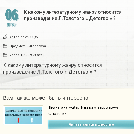
06
К какому литературному жанру относится
произведение Л.Толстого « Детство » ?
АВГУСТ
Автор:
tokt58896
Предмет:
Литература
Уровень:
5 - 9 класс
К какому литературному жанру относится
произведение Л.Толстого « Детство » ?
Вам так же может быть интересно:
Школа для собак. Или чем занимаются
кинологи?
Читать запись полностью