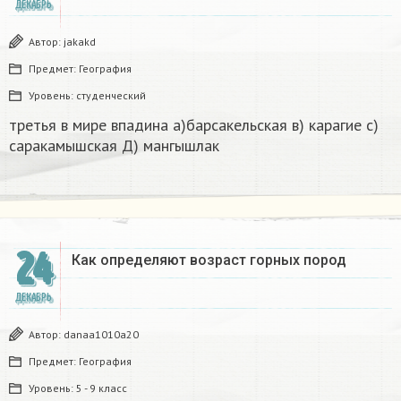
ДЕКАБРЬ
Автор:
jakakd
Предмет:
География
Уровень:
студенческий
третья в мире впадина а)барсакельская в) карагие с)
саракамышская Д) мангышлак​
24
Как определяют возраст горных пород
ДЕКАБРЬ
Автор:
danaa1010a20
Предмет:
География
Уровень:
5 - 9 класс