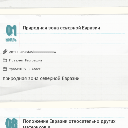
01
Природная зона северной Евразии ​
НОЯБРЬ
Автор:
anastasiaaaaaaaaaaw
Предмет:
География
Уровень:
5 - 9 класс
природная зона северной Евразии
08
Положение Евразии относительно других
материков и