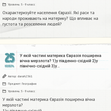
Уровень:
5 - 9 класс
Охарактеризуйте населення Євразії. Які раси та
народи проживають на материку? Що впливає на
густота та розселення людей?​
25
У якій частині материка Євразія поширена
вічна мерзлота? 1)у південно-східній 2)у
північно-східній 3)у…
НОЯБРЬ
Автор:
darah2361
Предмет:
География
Уровень:
5 - 9 класс
У якій частині материка Євразія поширена вічна
мерзлота?
1)у південно-східній