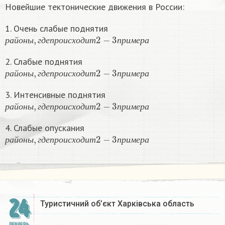
Новейшие тектонические движения в России:
1. Очень слабые поднятия
р
а
й
о
н
ы
,
г
д
е
п
р
о
и
с
х
о
д
и
т
2
−
3
п
р
и
м
е
р
а
р
а
й
о
н
ы
г
д
е
п
р
о
и
с
х
о
д
и
т
п
р
и
м
е
р
а
2. Слабые поднятия
р
а
й
о
н
ы
,
г
д
е
п
р
о
и
с
х
о
д
и
т
2
−
3
п
р
и
м
е
р
а
р
а
й
о
н
ы
г
д
е
п
р
о
и
с
х
о
д
и
т
п
р
и
м
е
р
а
3. Интенсивные поднятия
р
а
й
о
н
ы
,
г
д
е
п
р
о
и
с
х
о
д
и
т
2
−
3
п
р
и
м
е
р
а
р
а
й
о
н
ы
г
д
е
п
р
о
и
с
х
о
д
и
т
п
р
и
м
е
р
а
4. Слабые опускания
р
а
й
о
н
ы
,
г
д
е
п
р
о
и
с
х
о
д
и
т
2
−
3
п
р
и
м
е
р
а
р
а
й
о
н
ы
г
д
е
п
р
о
и
с
х
о
д
и
т
п
р
и
м
е
р
а
24
Туристичний об’єкт Харківська область
ДЕКАБРЬ