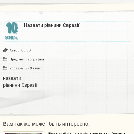
10
Назвати рівнини Євразії ​
ОКТЯБРЬ
Автор:
0dib0
Предмет:
География
Уровень:
5 - 9 класс
назвати
рівнини Євразії
Вам так же может быть интересно: