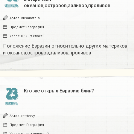
океанов,островов,заливов,проливов
СЕНТЯБРЬ
Автор:
klisanatala
Предмет:
География
Уровень:
5 - 9 класс
Положение Евразии относительно других материков
и океанов,островов,заливов,проливов
23
Кто же открыл Евразию блин?
ОКТЯБРЬ
Автор:
rettteryy
Предмет:
География
Уровень:
студенческий