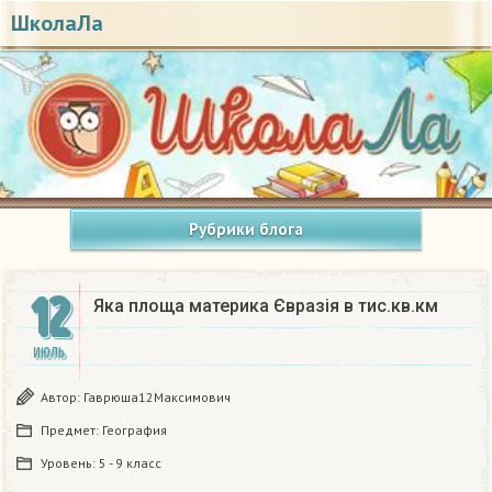
ШколаЛа
Рубрики блога
12
Яка площа материка Євразія в тис.кв.км ​
ИЮЛЬ
Автор:
Гаврюша12Максимович
Предмет:
География
Уровень:
5 - 9 класс