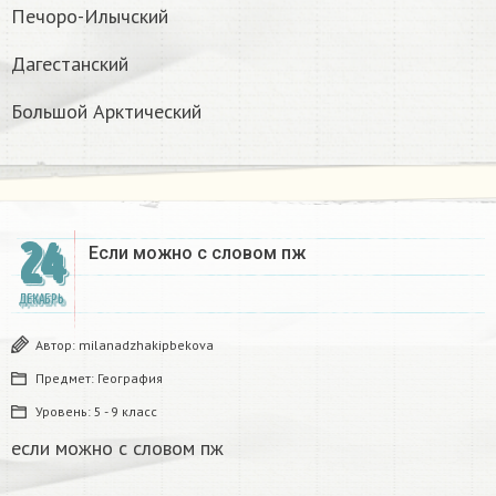
Печоро-Илычский
Дагестанский
Большой Арктический
24
Если можно с словом пж​
ДЕКАБРЬ
Автор:
milanadzhakipbekova
Предмет:
География
Уровень:
5 - 9 класс
если можно с словом пж​