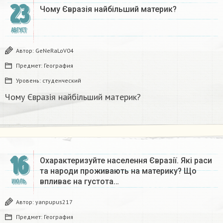
23
Чому Євразія найбільший материк?
АВГУСТ
Автор:
GeNeRaLoV04
Предмет:
География
Уровень:
студенческий
Чому Євразія найбільший материк?
16
Охарактеризуйте населення Євразії. Які раси
та народи проживають на материку? Що
впливає на густота…
ИЮЛЬ
Автор:
yanpupus217
Предмет:
География