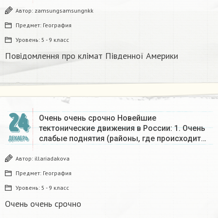
Автор:
zamsungsamsungnkk
Предмет:
География
Уровень:
5 - 9 класс
Повідомлення про клімат Південної Америки
24
Очень очень срочно Новейшие
тектонические движения в России: 1. Очень
слабые поднятия (районы, где происходит…
ДЕКАБРЬ
Автор:
illariadakova
Предмет:
География
Уровень:
5 - 9 класс
Очень очень срочно