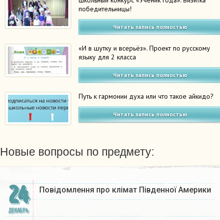
Школьный конкурс «Ученик года». Визитка
победительницы!
Читать запись полностью
«И в шутку и всерьёз». Проект по русскому
языку для 2 класса
Читать запись полностью
Путь к гармонии духа или что такое айкидо?
Читать запись полностью
Новые вопросы по предмету:
24
Повідомлення про клімат Південної Америки
ДЕКАБРЬ