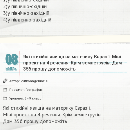
2)у північно-східній
3)у північно-західній
4)у південно-західній​
08
Які стихійні явища на материку Євразії. Міні
проект на 4 речення. Крім землетрусів. Дам
35б прошу допоможіть​
НОЯБРЬ
Автор:
kvitkoangelina10
Предмет:
География
Уровень:
5 - 9 класс
Які стихійні явища на материку Євразії.
Міні проект на 4 речення. Крім землетрусів.
Дам 35б прошу допоможіть​