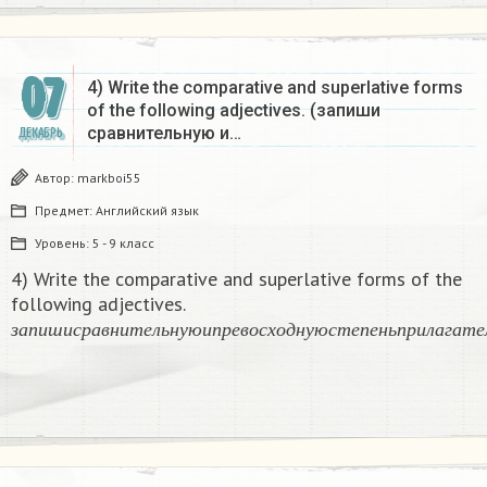
07
4) Write the comparative and superlative forms
of the following adjectives. (запиши
сравнительную и…
ДЕКАБРЬ
Автор:
markboi55
Предмет:
Английский язык
Уровень:
5 - 9 класс
4) Write the comparative and superlative forms of the
following adjectives.
з
а
п
и
ш
и
с
р
а
в
н
и
т
е
л
ь
н
у
ю
и
п
р
е
в
о
с
х
о
д
н
у
ю
с
т
е
п
е
н
ь
п
р
и
л
а
г
а
з
а
п
и
ш
и
с
р
а
в
н
и
т
е
л
ь
н
у
ю
и
п
р
е
в
о
с
х
о
д
н
у
ю
с
т
е
п
е
н
ь
п
р
и
л
а
г
а
т
е