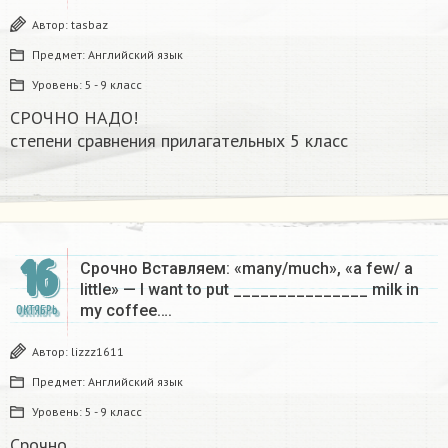
Автор:
tasbaz
Предмет:
Английский язык
Уровень:
5 - 9 класс
СРОЧНО НАДО!
степени сравнения прилагательных 5 класс​
16
Срочно Вставляем: «many/much», «a few/ a
little» — I want to put _______________ milk in
my coffee….
ОКТЯБРЬ
Автор:
lizzz1611
Предмет:
Английский язык
Уровень:
5 - 9 класс
Срочно