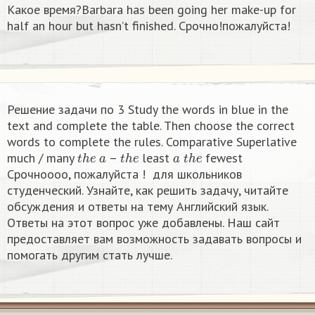
Какое время?Barbara has been going her make-up for
half an hour but hasn’t finished. Срочно!пожалуйста!
Решение задачи по 3 Study the words in blue in the
text and complete the table. Then choose the correct
words to complete the rules. Comparative Superlative
t
h
e
a
t
h
e
a
t
h
e
much / many
–
least
fewest
Срочноооо, пожалуйста ! ​ для школьников
студенческий. Узнайте, как решить задачу, читайте
обсуждения и ответы на тему Английский язык.
Ответы на этот вопрос уже добавлены. Наш сайт
предоставляет вам возможность задавать вопросы и
помогать другим стать лучше.