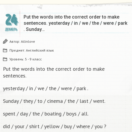
24
Put the words into the correct order to make
sentences. yesterday / in / we / the / were / park
. Sunday…
ДЕКАБРЬ
Автор:
Ailinlove
Предмет:
Английский язык
Уровень:
5 - 9 класс
Put the words into the correct order to make
sentences.
yesterday / in / we / the / were / park .
Sunday / they / to / cinema / the / last / went.
spent / day / the / boating / boys / all.
did / your / shirt / yellow / buy / where / you ?