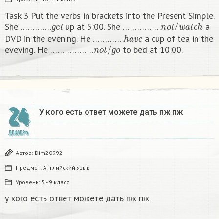
Task 3 Put the verbs in brackets into the Present Simple.
g
e
t
n
o
t
/
w
a
t
c
h
She ………….
up at 5:00. She …………….
a
h
a
v
e
DVD in the evening. He ………….
a cup of tea in the
n
o
t
/
g
o
eveving. He ………………
to bed at 10:00. ​
24
У кого есть ответ можете дать пж пж ​
ДЕКАБРЬ
Автор:
Dim20992
Предмет:
Английский язык
Уровень:
5 - 9 класс
у кого есть ответ можете дать пж пж