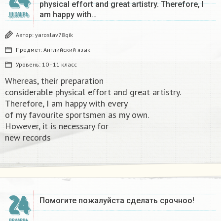
physical effort and great artistry. Therefore, I
am happy with…
ДЕКАБРЬ
Автор:
yaroslav78qik
Предмет:
Английский язык
Уровень:
10 - 11 класс
Whereas, their preparation
considerable physical effort and great artistry.
Therefore, I am happy with every
of my favourite sportsmen as my own.
However, it is necessary for
new records​
24
Помогите пожалуйста сделать срочноо! ​