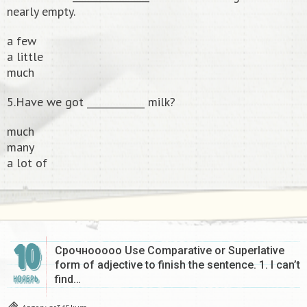
nearly empty.
a few
a little
much
5.Have we got ____________ milk?
much
many
a lot of​
10
Срочнооооо Use Comparative or Superlative
form of adjective to finish the sentence. 1. I can’t
find…
НОЯБРЬ