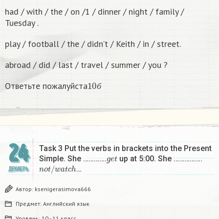
had / with / the / on /1 / dinner / night / family /
Tuesday .
play / football / the / didn’t / Keith / in / street.
abroad / did / last / travel / summer / you ?
10
б
Ответьте пожалуйста
б
24
Task 3 Put the verbs in brackets into the Present
g
e
t
Simple. She ………….
up at 5:00. She …………….
n
o
t
/
w
a
t
c
h
…
ДЕКАБРЬ
Автор:
ksenigerasimova666
Предмет:
Английский язык
Уровень:
10 - 11 класс