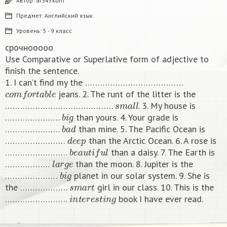
Автор:
ar345kum
Предмет:
Английский язык
Уровень:
5 - 9 класс
срочнооооо
Use Comparative or Superlative form of adjective to
finish the sentence.
1. I can’t find my the …………………………………
c
o
m
f
o
r
t
a
b
l
e
jeans. 2. The runt of the litter is the
s
m
a
l
l
…………………………………….
. 3. My house is
b
i
g
………………….
than yours. 4. Your grade is
b
a
d
………………….
than mine. 5. The Pacific Ocean is
d
e
e
p
……………………
than the Arctic Ocean. 6. A rose is
b
e
a
u
t
i
f
u
l
…………………….
than a daisy. 7. The Earth is
l
a
r
g
e
………………
than the moon. 8. Jupiter is the
b
i
g
…………………
planet in our solar system. 9. She is
s
m
a
r
t
the ……………….
girl in our class. 10. This is the
i
n
t
e
r
e
s
t
i
n
g
…………………….
book I have ever read.​