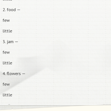
2. food —
few
little
3. jam —
few
little
4. flowers —
few
little