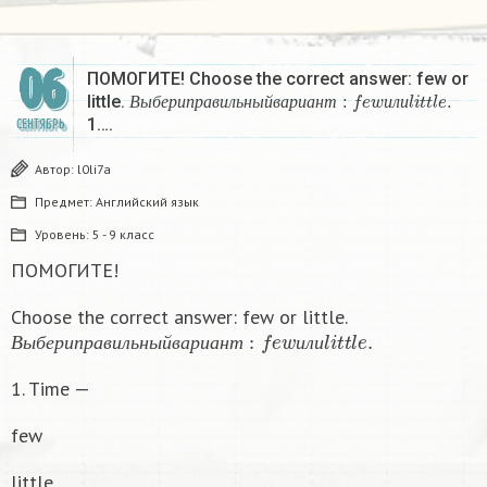
06
ПОМОГИТЕ! Choose the correct answer: few or
В
ы
б
е
р
и
п
р
а
в
и
л
ь
н
ы
й
в
а
р
и
а
н
т
:
f
e
w
и
л
и
l
i
t
t
l
e
.
little.
В
ы
б
е
р
и
п
р
а
в
и
л
ь
н
ы
й
в
а
р
и
а
н
т
и
л
и
1….
СЕНТЯБРЬ
Автор:
l0li7a
Предмет:
Английский язык
Уровень:
5 - 9 класс
ПОМОГИТЕ!
Choose the correct answer: few or little.
В
ы
б
е
р
и
п
р
а
в
и
л
ь
н
ы
й
в
а
р
и
а
н
т
:
f
e
w
и
л
и
l
i
t
t
l
e
.
В
ы
б
е
р
и
п
р
а
в
и
л
ь
н
ы
й
в
а
р
и
а
н
т
и
л
и
1. Time —
few
little