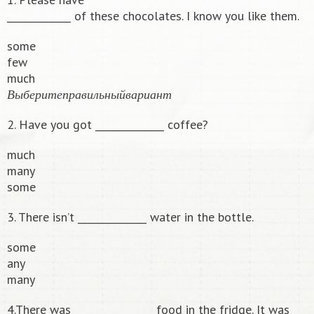
_____________ of these chocolates. I know you like them.
some
few
much
В
ы
б
е
р
и
т
е
п
р
а
в
и
л
ь
н
ы
й
в
а
р
и
а
н
т
В
ы
б
е
р
и
т
е
п
р
а
в
и
л
ь
н
ы
й
в
а
р
и
а
н
т
2. Have you got ______________ coffee?
much
many
some
3. There isn’t ______________ water in the bottle.
some
any
many
4.There was ________________ food in the fridge. It was