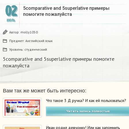
02
5comparative and 5superlative примеры
помогите пожалуйста​
ИЮЛЬ
Автор:
molly1050
Предмет:
Английский язык
Уровень:
студенческий
5comparative and 5superlative примеры помогите
пожалуйста​
Вам так же может быть интересно:
Что такое 3 Д ручка? И как ей пользоваться?
Читать запись полностью
Иван родил девчонку! Или как запомнить