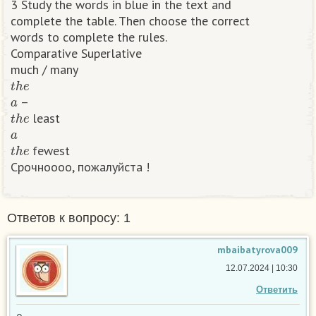
3 Study the words in blue in the text and
complete the table. Then choose the correct
words to complete the rules.
Comparative Superlative
much / many
t
h
e
a
–
t
h
e
least
a
t
h
e
fewest
Срочноооо, пожалуйста ! ​
Ответов к вопросу: 1
mbaibatyrova009
12.07.2024 | 10:30
Ответить