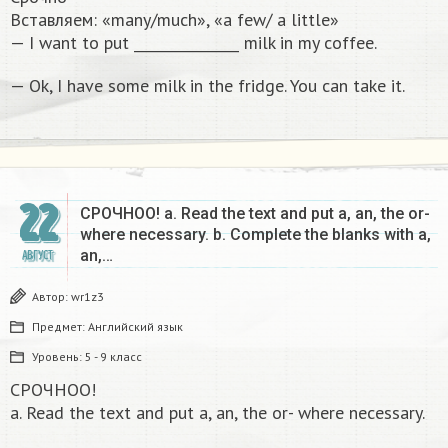
Вставляем: «many/much», «a few/ a little»
— I want to put _______________ milk in my coffee.
— Ok, I have some milk in the fridge. You can take it.
22
СРОЧНОО! a. Read the text and put a, an, the or-
where necessary. b. Complete the blanks with a,
an,…
АВГУСТ
Автор:
wr1z3
Предмет:
Английский язык
Уровень:
5 - 9 класс
СРОЧНОО!
a. Read the text and put a, an, the or- where necessary.