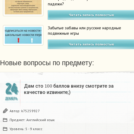
падежи?
Читать запись полностью
Забытые забавы или русские народные
подвижные игры
Читать запись полностью
Новые вопросы по предмету:
24
100
Дам сто
баллов внизу смотрите за
качество иzвините;)
ДЕКАБРЬ
Автор:
k75259927
Предмет:
Английский язык
Уровень:
5 - 9 класс