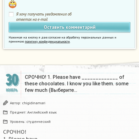
Я хочу получать уведомления об
ответах на e-mail
Нажимая на кнопку я даю согласие на обработку персональных данных и
принимаю
политику конфиденциальности
.
30
СРОЧНО! 1. Please have _____________ of
these chocolates. I know you like them. some
few much (Выберите…
НОЯБРЬ
Автор:
chigidinamari
Предмет:
Английский язык
Уровень:
студенческий
СРОЧНО!
1. Please have