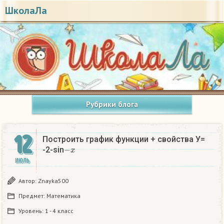
ШколаЛа
Рубрики блога
12
Построить график функции + свойства У=
−
x
-2-sin
ИЮЛЬ
Автор:
Znayka500
Предмет:
Математика
Уровень:
1 - 4 класс