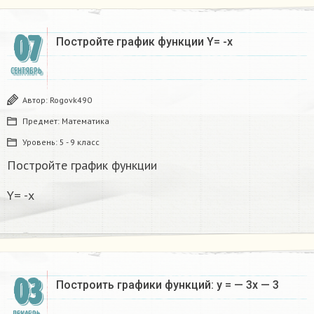
07
Постройте график функции Y= -x
СЕНТЯБРЬ
Автор:
Rogovk490
Предмет:
Математика
Уровень:
5 - 9 класс
Постройте график функции
Y= -x
03
Построить графики функций: у = — 3х — 3