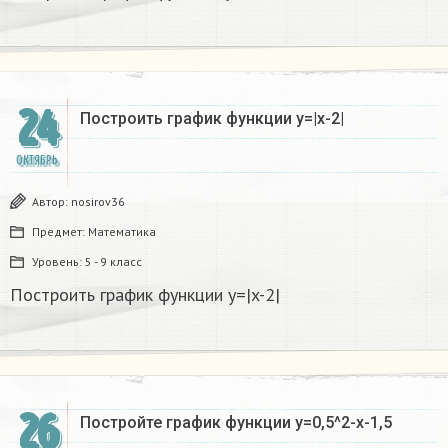
24
Построить график функции y=|x-2|
ОКТЯБРЬ
Автор:
nosirov36
Предмет:
Математика
Уровень:
5 - 9 класс
Построить график функции y=|x-2|
26
Постройте график функции y=0,5^2-x-1,5