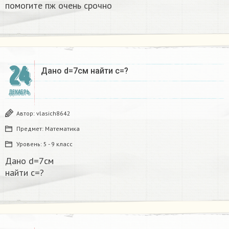
помогите пж очень срочно​
24
Дано d=7см найти с=?​
ДЕКАБРЬ
Автор:
vlasich8642
Предмет:
Математика
Уровень:
5 - 9 класс
Дано d=7см
найти с=?​