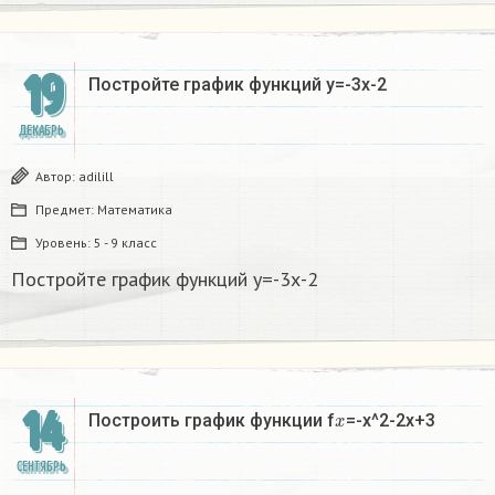
19
Постройте график функций у=-3х-2
ДЕКАБРЬ
Автор:
adilill
Предмет:
Математика
Уровень:
5 - 9 класс
Постройте график функций у=-3х-2
14
x
Построить график функции f
=-x^2-2x+3​
СЕНТЯБРЬ