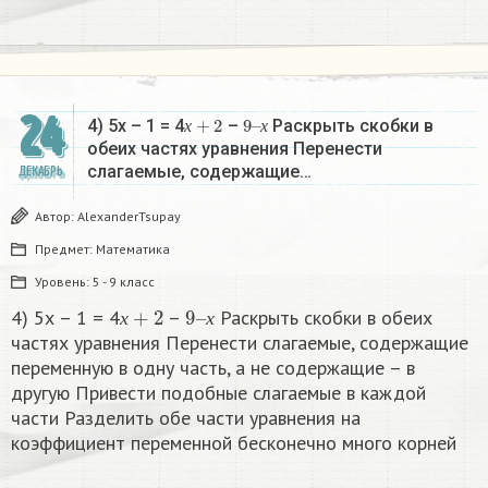
24
х
+
2
9
х
–
4) 5х – 1 = 4
–
Раскрыть скобки в
х
х
обеих частях уравнения Перенести
слагаемые, содержащие…
ДЕКАБРЬ
Автор:
AlexanderTsupay
Предмет:
Математика
Уровень:
5 - 9 класс
х
+
2
9
х
–
4) 5х – 1 = 4
–
Раскрыть скобки в обеих
х
х
частях уравнения Перенести слагаемые, содержащие
переменную в одну часть, а не содержащие – в
другую Привести подобные слагаемые в каждой
части Разделить обе части уравнения на
коэффициент переменной бесконечно много корней​