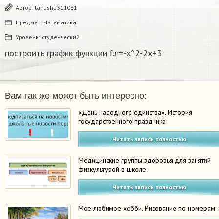
Автор:
tanusha311081
Предмет:
Математика
Уровень:
студенческий
x
построить график функции f
=-x^2-2x+3​
Вам так же может быть интересно:
«День народного единства». История
государственного праздника
Читать запись полностью
Медицинские группы здоровья для занятий
физкультурой в школе
Читать запись полностью
Мое любимое хобби. Рисование по номерам.