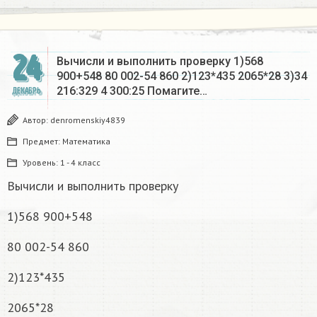
24
Вычисли и выполнить проверку 1)568
900+548 80 002-54 860 2)123*435 2065*28 3)34
216:329 4 300:25 Помагите…
ДЕКАБРЬ
Автор:
denromenskiy4839
Предмет:
Математика
Уровень:
1 - 4 класс
Вычисли и выполнить проверку
1)568 900+548
80 002-54 860
2)123*435
2065*28