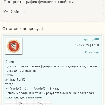
Построить график функции + свойства
−
x
У= -2-sin
Ответов к вопросу: 1
ggggg580
12.07.2024 | 17:38
Ответить
Ответ:
Для построения графика функции y=-2sinx зададимся удобными
точка для вычисления.
Пусть
x=- frac{3 pi }{2}
тогда
−
f
r
a
c
3
p
i
2
−
f
r
a
c
3
p
i
2
y
=-2sin
= -2 и т.д.
Остальные заданные точки и результат вычислений, а также сам
график, представлен ниже