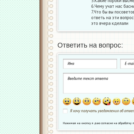
5.Какие пороки высме
6.Чему учат нас басн
7.Что бы вы посовето
ответь на эти вопро
это вчера кделали
Ответить на вопрос:
Я хочу получать уведомления об ответ
Нажимая на кнопку я даю согласие на обработк