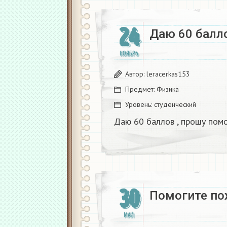
24
Даю 60 балло
НОЯБРЬ
Автор:
leracerkas153
Предмет:
Физика
Уровень:
студенческий
Даю 60 баллов , прошу помо
30
Помогите пож
МАЙ