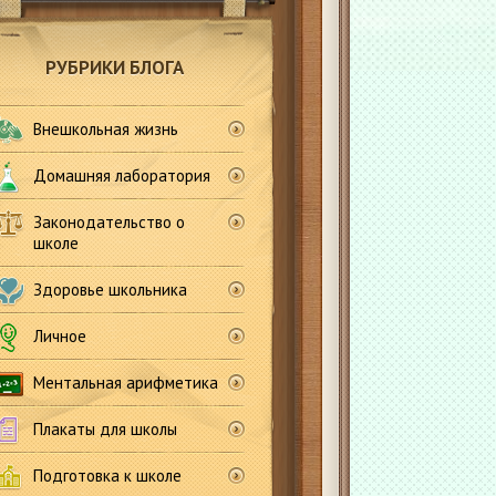
РУБРИКИ БЛОГА
Внешкольная жизнь
Домашняя лаборатория
Законодательство о
школе
Здоровье школьника
Личное
Ментальная арифметика
Плакаты для школы
Подготовка к школе