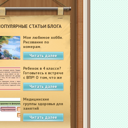
ПОПУЛЯРНЫЕ СТАТЬИ БЛОГА
Мое любимое хобби.
Рисование по
номерам.
Читать далее
Ребенок в 4 классе?
Готовьтесь к встрече
с ВПР! О том, что же
это такое.
Читать далее
Медицинские
группы здоровья для
занятий
физкультурой в
Читать далее
школе