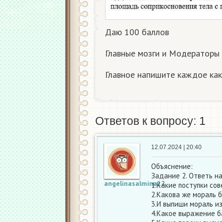
Даю 100 баллов
Главные мозги и Модератор
Главное напишите каждое ка
Ответов к вопросу: 1
12.07.2024 | 20:40
Объяснение:
Задание 2. Ответь на
angelinasalmina12
1.Какие поступки со
2.Какова же мораль б
3.И выпиши мораль из
4.Какое выражение б