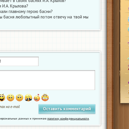
ивает в своих баснях И.А. Крылов?
и И.А. Крылова?
вали главному герою басни?
сы басня любопытный потом отвечу на твой мы
ах на e-mail
у персональных данных и принимаю
политику конфиденциальности
.