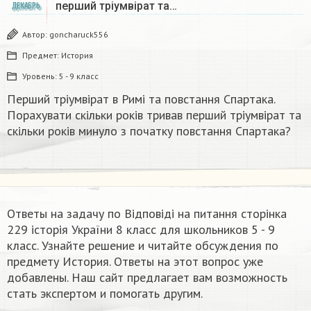
перший тріумвірат та…
ДЕКАБРЬ
Автор:
goncharuck556
Предмет:
История
Уровень:
5 - 9 класс
Перший тріумвірат в Римі та повстання Спартака.
Порахувати скільки років тривав перший тріумвірат та
скільки років минуло з початку повстання Спартака?
Ответы на задачу по Відповіді на питання сторінка
229 історія України 8 класс для школьников 5 - 9
класс. Узнайте решение и читайте обсуждения по
предмету История. Ответы на этот вопрос уже
добавлены. Наш сайт предлагает вам возможность
стать экспертом и помогать другим.