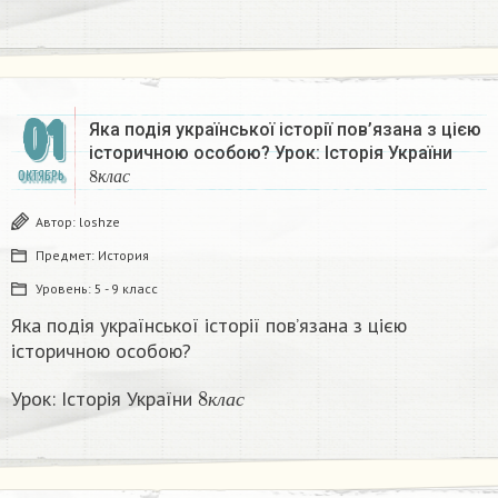
01
Яка подія української історії пов’язана з цією
історичною особою? Урок: Історія України
8
к
л
а
с
ОКТЯБРЬ
к
л
а
с
Автор:
loshze
Предмет:
История
Уровень:
5 - 9 класс
Яка подія української історії пов’язана з цією
історичною особою?
8
к
л
а
с
Урок: Історія України
к
л
а
с