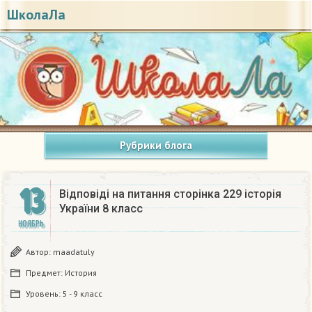
ШколаЛа
Рубрики блога
13
Відповіді на питання сторінка 229 історія
України 8 класс
НОЯБРЬ
Автор:
maadatuly
Предмет:
История
Уровень:
5 - 9 класс