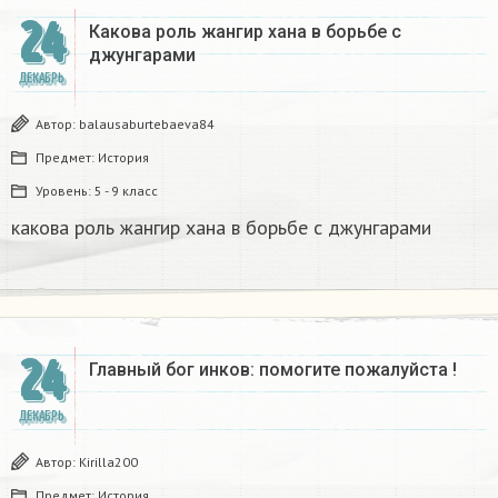
24
Какова роль жангир хана в борьбе с
джунгарами​
ДЕКАБРЬ
Автор:
balausaburtebaeva84
Предмет:
История
Уровень:
5 - 9 класс
какова роль жангир хана в борьбе с джунгарами​
24
Главный бог инков: помогите пожалуйста !
ДЕКАБРЬ
Автор:
Kirilla200
Предмет:
История