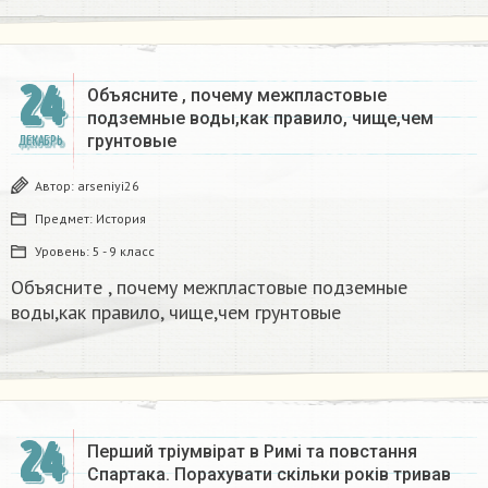
24
Объясните , почему межпластовые
подземные воды,как правило, чище,чем
грунтовые​
ДЕКАБРЬ
Автор:
arseniyi26
Предмет:
История
Уровень:
5 - 9 класс
Объясните , почему межпластовые подземные
воды,как правило, чище,чем грунтовые​
24
Перший тріумвірат в Римі та повстання
Спартака. Порахувати скільки років тривав