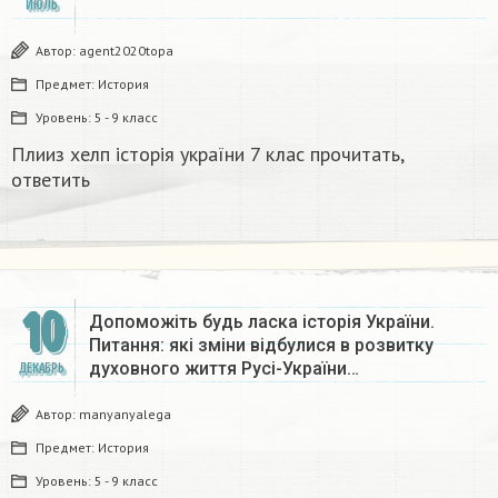
ИЮЛЬ
Автор:
agent2020topa
Предмет:
История
Уровень:
5 - 9 класс
Плииз хелп історія україни 7 клас прочитать,
ответить
10
Допоможіть будь ласка історія України.
Питання: які зміни відбулися в розвитку
духовного життя Русі-України…
ДЕКАБРЬ
Автор:
manyanyalega
Предмет:
История
Уровень:
5 - 9 класс