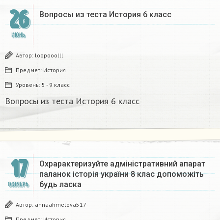
26
Вопросы из теста История 6 класс
ИЮНЬ
Автор:
loopooolll
Предмет:
История
Уровень:
5 - 9 класс
Вопросы из теста История 6 класс
17
Охрарактеризуйте адміністративний апарат
паланок історія україни 8 клас допоможіть
будь ласка
ОКТЯБРЬ
Автор:
annaahmetova517
Предмет:
История