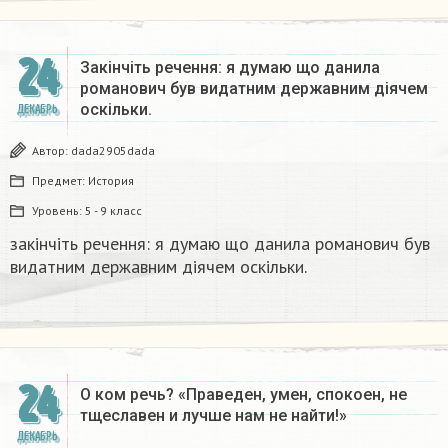
24
Закінчіть речення: я думаю що данила
романович був видатним державним діячем
оскільки.
ДЕКАБРЬ
Автор:
dada2905dada
Предмет:
История
Уровень:
5 - 9 класс
закінчіть речення: я думаю що данила романович був
видатним державним діячем оскільки.
24
О ком речь? «Праведен, умен, спокоен, не
тщеславен и лучше нам не найти!»
ДЕКАБРЬ