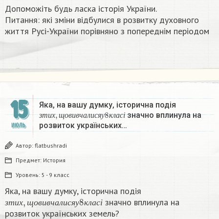
Допоможіть будь ласка історія України.
Питання: які зміни відбулися в розвитку духовного
життя Русі-України порівняно з попереднім періодом
15
Яка, на вашу думку, історична подія
з
т
и
х
,
щ
о
в
и
в
ч
а
л
и
с
я
у
8
к
л
а
с
і
значно вплинула на
з
т
и
х
щ
о
в
и
в
ч
а
л
и
с
я
у
к
л
а
с
і
розвиток українських…
ИЮЛЬ
Автор:
flatbushradi
Предмет:
История
Уровень:
5 - 9 класс
Яка, на вашу думку, історична подія
з
т
и
х
,
щ
о
в
и
в
ч
а
л
и
с
я
у
8
к
л
а
с
і
значно вплинула на
з
т
и
х
щ
о
в
и
в
ч
а
л
и
с
я
у
к
л
а
с
і
розвиток українських земель?