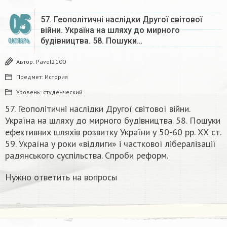
05
57. Геополітичні наслідки Другої світової
війни. Україна на шляху до мирного
будівництва. 58. Пошуки…
ОКТЯБРЬ
Автор:
Pavel2100
Предмет:
История
Уровень:
студенческий
57. Геополітичні наслідки Другої світової війни.
Україна на шляху до мирного будівництва. 58. Пошуки
ефективних шляхів розвитку України у 50-60 рр. ХХ ст.
59. Україна у роки «відлиги» і часткової лібералізації
радянського суспільства. Спроби реформ.
Нужно ответить на вопросы