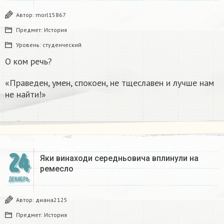
Автор:
morl15867
Предмет:
История
Уровень:
студенческий
О ком речь?
«Праведен, умен, спокоен, не тщеславен и лучше нам
не найти!»
24
Яки винаходи середньовича вплинули на
ремесло
ДЕКАБРЬ
Автор:
диана2125
Предмет:
История