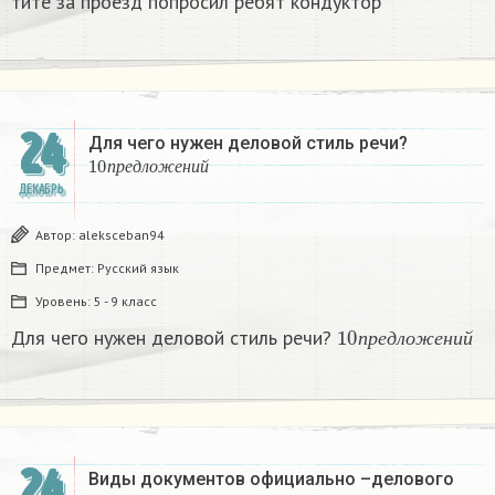
ти­те за про­езд по­про­сил ребят кон­дук­тор​
24
Для чего нужен деловой стиль речи?
10
п
р
е
д
л
о
ж
е
н
и
й
п
р
е
д
л
о
ж
е
н
и
й
ДЕКАБРЬ
Автор:
aleksceban94
Предмет:
Русский язык
Уровень:
5 - 9 класс
10
п
р
е
д
л
о
ж
е
н
и
й
Для чего нужен деловой стиль речи?
п
р
е
д
л
о
ж
е
н
и
й
24
Виды документов официально –делового