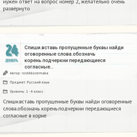
нужен ответ на вопрос номер 2, желательно очень
развёрнуто
24
Спиши.вставь пропущенные буквы найди
оговоренные слова.обозначь
корень.подчеркни передающиеся
ДЕКАБРЬ
согласные…
Автор:
rostikkozemaka
Предмет:
Русский язык
Уровень:
1 - 4 класс
Спиши.вставь пропущенные буквы найди оговоренные
слова.обозначь корень.подчеркни передающиеся
согласные в корне