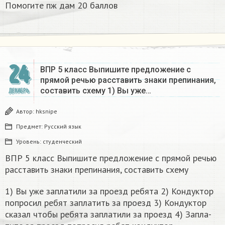
Помогите пж дам 20 баллов ​
24
ВПР 5 класс Выпишите предложение с
прямой речью расставить знаки препинания,
составить схему 1) Вы уже…
ДЕКАБРЬ
Автор:
hksnipe
Предмет:
Русский язык
Уровень:
студенческий
ВПР 5 класс Выпишите предложение с прямой речью
расставить знаки препинания, составить схему
1) Вы уже за­пла­ти­ли за про­езд ре­бя­та 2) Кон­дук­тор
по­про­сил ребят за­пла­тить за про­езд 3) Кон­дук­тор
ска­зал чтобы ре­бя­та за­пла­ти­ли за про­езд 4) За­пла­