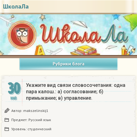
ШколаЛа
Рубрики блога
30
Укажите вид связи словосочетания: одна
пара калош.: а) согласование; б)
примыкание; в) управление.
МАЙ
Автор:
makszelinskij1
Предмет:
Русский язык
Уровень:
студенческий