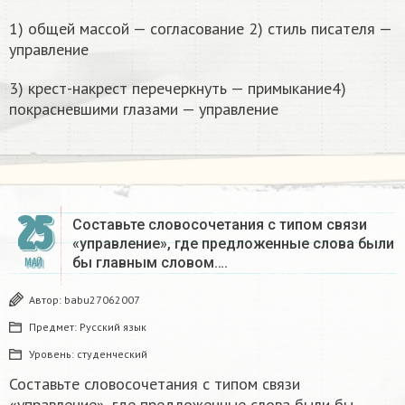
1) общей массой — согласование 2) стиль писателя —
управление
3) крест-накрест перечеркнуть — примыкание4)
покрасневшими глазами — управление
25
Составьте словосочетания с типом связи
«управление», где предложенные слова были
бы главным словом….
МАЙ
Автор:
babu27062007
Предмет:
Русский язык
Уровень:
студенческий
Составьте словосочетания с типом связи
«управление», где предложенные слова были бы