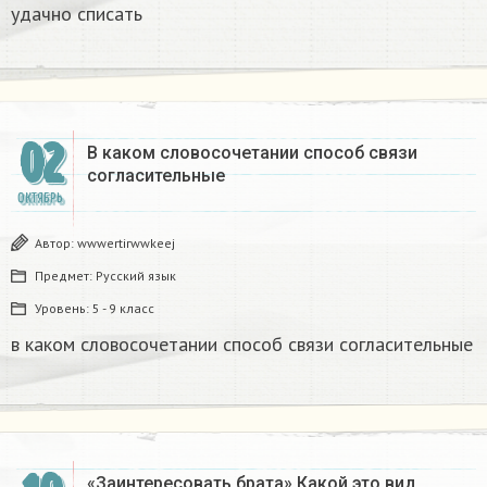
удачно списать
02
В каком словосочетании способ связи
согласительные​
ОКТЯБРЬ
Автор:
wwwertirwwkeej
Предмет:
Русский язык
Уровень:
5 - 9 класс
в каком словосочетании способ связи согласительные​
«Заинтересовать брата» Какой это вид