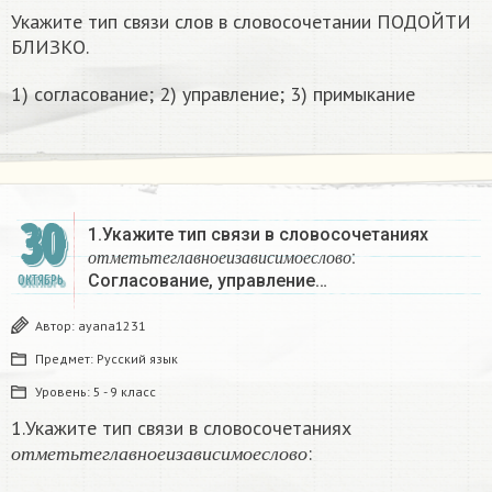
Укажите тип связи слов в словосочетании ПОДОЙТИ
БЛИЗКО.
1) согласование; 2) управление; 3) примыкание
30
1.Укажите тип связи в словосочетаниях
о
т
м
е
т
ь
т
е
г
л
а
в
н
о
е
и
з
а
в
и
с
и
м
о
е
с
л
о
в
о
:
о
т
м
е
т
ь
т
е
г
л
а
в
н
о
е
и
з
а
в
и
с
и
м
о
е
с
л
о
в
о
Согласование, управление…
ОКТЯБРЬ
Автор:
ayana1231
Предмет:
Русский язык
Уровень:
5 - 9 класс
1.Укажите тип связи в словосочетаниях
о
т
м
е
т
ь
т
е
г
л
а
в
н
о
е
и
з
а
в
и
с
и
м
о
е
с
л
о
в
о
:
о
т
м
е
т
ь
т
е
г
л
а
в
н
о
е
и
з
а
в
и
с
и
м
о
е
с
л
о
в
о