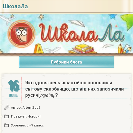
ШколаЛа
Рубрики блога
16
Які здосягнень візантійців поповнили
світову скарбницю, що від них запозичили
у
к
р
а
ї
н
ц
і
русичі
?​
ИЮНЬ
у
к
р
а
ї
н
ц
і
Автор:
Artem2oo5
Предмет:
История
Уровень:
5 - 9 класс