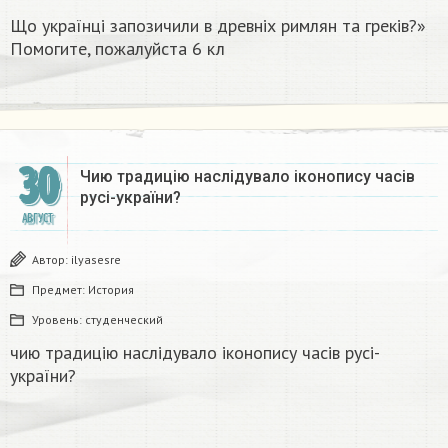
Що українці запозичили в древніх римлян та греків?»
Помогите, пожалуйста 6 кл
30
Чию традицію наслідувало іконопису часів
русі-україни? ​
АВГУСТ
Автор:
ilyasesre
Предмет:
История
Уровень:
студенческий
чию традицію наслідувало іконопису часів русі-
україни?