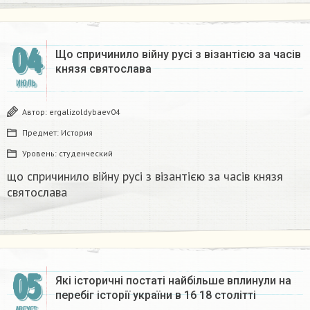
04
Що спричинило війну русі з візантією за часів
князя святослава
ИЮЛЬ
Автор:
ergalizoldybaev04
Предмет:
История
Уровень:
студенческий
що спричинило війну русі з візантією за часів князя
святослава
05
Які історичні постаті найбільше вплинули на
перебіг історії україни в 16 18 столітті​
АВГУСТ