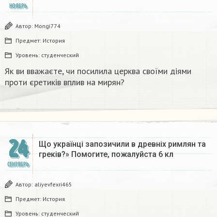
НОЯБРЬ
Автор:
Mongi774
Предмет:
История
Уровень:
студенческий
Як ви вважаєте, чи посилила церква своїми діями
проти єретиків вплив на мирян?​
24
Що українці запозичили в древніх римлян та
греків?» Помогите, пожалуйста 6 кл
СЕНТЯБРЬ
Автор:
aliyevfexri465
Предмет:
История
Уровень:
студенческий