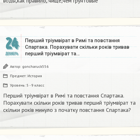
воды,как правило, чище,чем грунтовые​
24
Перший тріумвірат в Римі та повстання
Спартака. Порахувати скільки років тривав
перший тріумвірат та…
ДЕКАБРЬ
Автор:
goncharuck556
Предмет:
История
Уровень:
5 - 9 класс
Перший тріумвірат в Римі та повстання Спартака.
Порахувати скільки років тривав перший тріумвірат та
скільки років минуло з початку повстання Спартака?