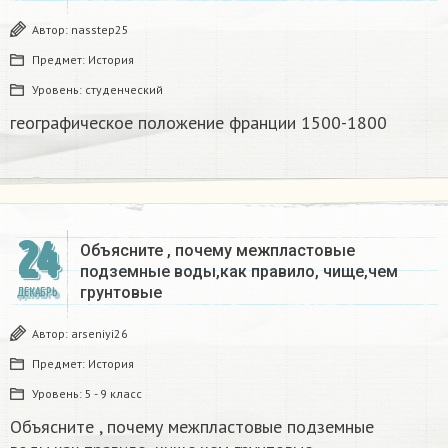
Автор:
nasstep25
Предмет:
История
Уровень:
студенческий
географическое положение франции 1500-1800​
24
Объясните , почему межпластовые
подземные воды,как правило, чище,чем
грунтовые​
ДЕКАБРЬ
Автор:
arseniyi26
Предмет:
История
Уровень:
5 - 9 класс
Объясните , почему межпластовые подземные