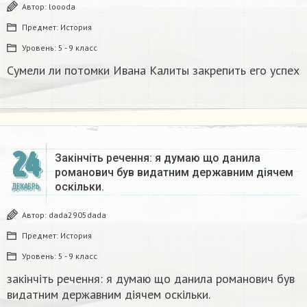
Автор:
loooda
Предмет:
История
Уровень:
5 - 9 класс
Сумели ли потомки Ивана Калиты закрепить его успех
24
Закінчіть речення: я думаю що данила
романович був видатним державним діячем
оскільки.
ДЕКАБРЬ
Автор:
dada2905dada
Предмет:
История
Уровень:
5 - 9 класс
закінчіть речення: я думаю що данила романович був
видатним державним діячем оскільки.