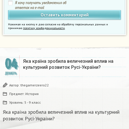
Я хочу получать уведомления об
ответах на e-mail
Нажимая на кнопку я даю согласие на обработку персональных данных и
принимаю
политику конфиденциальности
.
04
Яка країна зробила величезний вплив на
культурний розвиток Русі-України?
ДЕКАБРЬ
Автор:
thegamerzeero22
Предмет:
История
Уровень:
5 - 9 класс
Яка країна зробила величезний вплив на культурний
розвиток Русі-України?