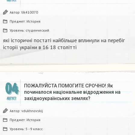
Автор:
tik410070
Предмет:
История
Уровень:
студенческий
які історичні постаті найбільше вплинули на перебіг
історії україни в 16 18 столітті​
04
ПОЖАЛУЙСТА ПОМОГИТЕ СРОЧНО! Як
починалося національне відродження на
західноукраїнських землях?​
АВГУСТ
Автор:
vdukhnovskij
Предмет:
История
Уровень:
5 - 9 класс