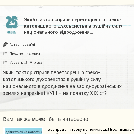
25
Який фактор сприяв перетворенню греко-
католицького духовенства в рушійну силу
національного відродження…
ИЮНЬ
Автор:
foodgfgj
Предмет:
История
Уровень:
5 - 9 класс
Який фактор сприяв перетворенню греко-
католицького духовенства в рушійну силу
національного відродження на західноукраїнських
землях наприкінці XVIII – на початку XIX ст?
Вам так же может быть интересно:
Без труда пятерку не поймаешь! Воспитывае