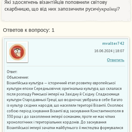
Які здосягнень візантійців поповнили світову
у
к
р
а
ї
н
ц
і
скарбницю, що від них запозичили русичі
?​
у
к
р
а
ї
н
ц
і
Ответов к вопросу: 1
mvalter742
16.06.2024 | 18:07
Ответить
Ответ:
Объяснение:
Візанті́йська культу́ра — історичний етап розвитку європейської
культури епохи Середньовіччя; оригінальна культура, що склалася
після розпаду Римської імперії на Західну й Східну. Спадкоємиця
культури Стародавньої Греції, що водночас увібрала в себе багато
із культур східних народів, що населяли території Візантії. Охоплює
собою період існування Візантії від заснування Константинополя в
330 році і до захоплення імперії османами, проте не має чітких
хронологічних і територіальних кордонів. До заснування
Візантійської імперії зачатки майбутнього її мистецтва формувалися