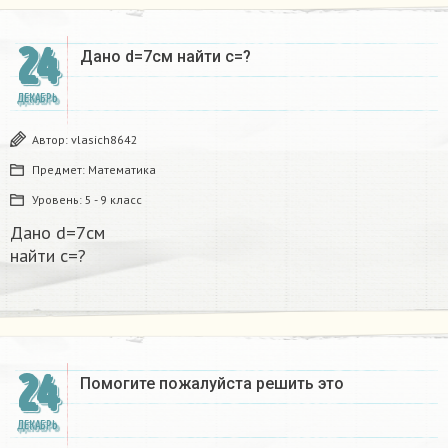
24
Дано d=7см найти с=?​
ДЕКАБРЬ
Автор:
vlasich8642
Предмет:
Математика
Уровень:
5 - 9 класс
Дано d=7см
найти с=?​
24
Помогите пожалуйста решить это
ДЕКАБРЬ