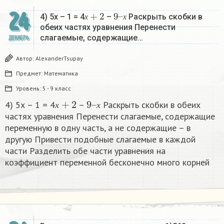
х
+
2
9
х
–
24
4) 5х – 1 = 4
–
Раскрыть скобки в
х
х
обеих частях уравнения Перенести
слагаемые, содержащие…
ДЕКАБРЬ
Автор:
AlexanderTsupay
Предмет:
Математика
Уровень:
5 - 9 класс
х
+
2
9
х
–
4) 5х – 1 = 4
–
Раскрыть скобки в обеих
х
х
частях уравнения Перенести слагаемые, содержащие
переменную в одну часть, а не содержащие – в
другую Привести подобные слагаемые в каждой
части Разделить обе части уравнения на
коэффициент переменной бесконечно много корней​