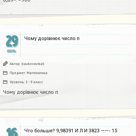
29
Чому дорівнює число п
ИЮЛЬ
Автор:
baukovavika5
Предмет:
Математика
Уровень:
5 - 9 класс
Чому дорівнює число п
16
Что больше? 9,98391 И Л И 3823 ——- 15