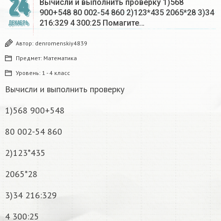
24
Вычисли и выполнить проверку 1)568
900+548 80 002-54 860 2)123*435 2065*28 3)34
216:329 4 300:25 Помагите…
ДЕКАБРЬ
Автор:
denromenskiy4839
Предмет:
Математика
Уровень:
1 - 4 класс
Вычисли и выполнить проверку
1)568 900+548
80 002-54 860
2)123*435
2065*28
3)34 216:329
4 300:25