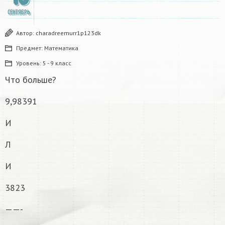
СЕНТЯБРЬ
Автор:
charadreemurr1p123dk
Предмет:
Математика
Уровень:
5 - 9 класс
Что больше?
9,98391
И
Л
И
3823
——-