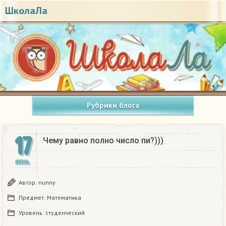
ШколаЛа
Рубрики блога
17
Чему равно полно число пи?)))
ИЮНЬ
Автор:
nunny
Предмет:
Математика
Уровень:
студенческий