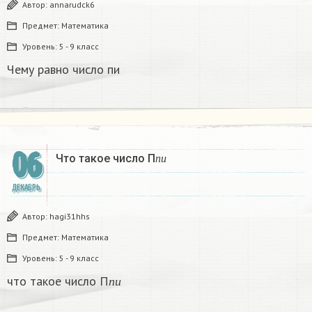
Автор:
annarudck6
Предмет:
Математика
Уровень:
5 - 9 класс
Чему равно число пи
п
и
06
Что такое число П
​
п
и
ДЕКАБРЬ
Автор:
hagi31hhs
Предмет:
Математика
Уровень:
5 - 9 класс
п
и
что такое число П
​
п
и