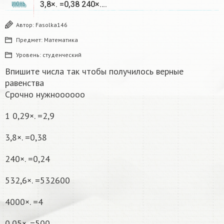
3,8×. =0,38 240×….
ИЮНЬ
Автор:
Fasolka146
Предмет:
Математика
Уровень:
студенческий
Впишите числа так чтобы получилось верные
равенства
Срочно нужноооооо
1 0,29×. =2,9
3,8×. =0,38
240×. =0,24
532,6×. =532600
4000×. =4
0,05×. =500