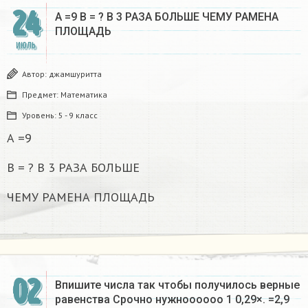
24
А =9 В = ? В 3 РАЗА БОЛЬШЕ ЧЕМУ РАМЕНА
ПЛОЩАДЬ
ИЮЛЬ
Автор:
джамшуритта
Предмет:
Математика
Уровень:
5 - 9 класс
А =9
В = ? В 3 РАЗА БОЛЬШЕ
ЧЕМУ РАМЕНА ПЛОЩАДЬ
02
Впишите числа так чтобы получилось верные
равенства Срочно нужноооооо 1 0,29×. =2,9