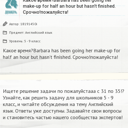
24
Какое время?Barbara has been going her
make-up for half an hour but hasn’t finished.
Срочно!пожалуйста!
ДЕКАБРЬ
Автор:
18191450i
Предмет:
Английский язык
Уровень:
5 - 9 класс
Какое время?Barbara has been going her make-up for
half an hour but hasn’t finished. Срочно!пожалуйста!
Ищете решение задачи по пожалуйстааа с 31 по 35!?
Узнайте, как решить задачу для школьников 5 - 9
класс, и читайте обсуждения на тему Английский
язык. Ответы уже доступны. Задавайте свои вопросы
и становитесь частью нашего сообщества экспертов!