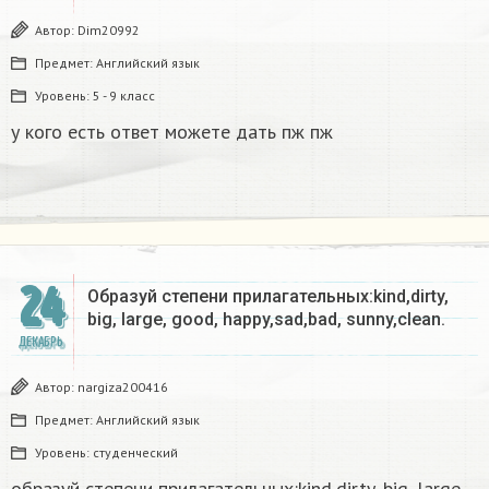
Автор:
Dim20992
Предмет:
Английский язык
Уровень:
5 - 9 класс
у кого есть ответ можете дать пж пж
24
Образуй степени прилагательных:kind,dirty,
big, large, good, happy,sad,bad, sunny,clean.​
ДЕКАБРЬ
Автор:
nargiza200416
Предмет:
Английский язык
Уровень:
студенческий
образуй степени прилагательных:kind,dirty, big, large,