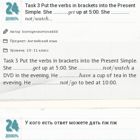
24
Task 3 Put the verbs in brackets into the Present
g
e
t
Simple. She ………….
up at 5:00. She …………….
n
o
t
/
w
a
t
c
h
…
ДЕКАБРЬ
Автор:
ksenigerasimova666
Предмет:
Английский язык
Уровень:
10 - 11 класс
Task 3 Put the verbs in brackets into the Present Simple.
g
e
t
n
o
t
/
w
a
t
c
h
She ………….
up at 5:00. She …………….
a
h
a
v
e
DVD in the evening. He ………….
a cup of tea in the
n
o
t
/
g
o
eveving. He ………………
to bed at 10:00. ​
24
У кого есть ответ можете дать пж пж ​
ДЕКАБРЬ