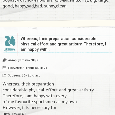
good, happy,sad,bad, sunny,clean.​
24
Whereas, their preparation considerable
physical effort and great artistry. Therefore, I
am happy with…
ДЕКАБРЬ
Автор:
yaroslav78qik
Предмет:
Английский язык
Уровень:
10 - 11 класс
Whereas, their preparation
considerable physical effort and great artistry.
Therefore, I am happy with every
of my favourite sportsmen as my own.
However, it is necessary for
new records​