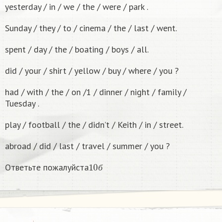
yesterday / in / we / the / were / park .
Sunday / they / to / cinema / the / last / went.
spent / day / the / boating / boys / all.
did / your / shirt / yellow / buy / where / you ?
had / with / the / on /1 / dinner / night / family /
Tuesday .
play / football / the / didn’t / Keith / in / street.
abroad / did / last / travel / summer / you ?
10
б
Ответьте пожалуйста
б