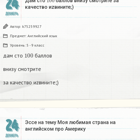
24
Дам сто
баллов внизу смотрите за
качество иzвините;)
ДЕКАБРЬ
Автор:
k75259927
Предмет:
Английский язык
Уровень:
5 - 9 класс
100
дам сто
баллов
внизу смотрите
за качество иzвините;)
24
Эссе на тему Моя любимая страна на
английском про Америку​
ДЕКАБРЬ