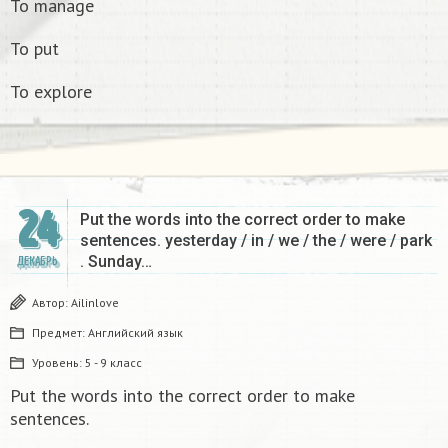
To manage
To put
To explore
24
Put the words into the correct order to make
sentences. yesterday / in / we / the / were / park
. Sunday…
ДЕКАБРЬ
Автор:
Ailinlove
Предмет:
Английский язык
Уровень:
5 - 9 класс
Put the words into the correct order to make
sentences.