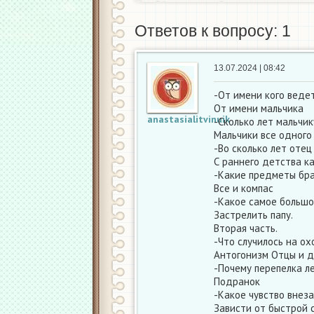
Ответов к вопросу: 1
13.07.2024 | 08:42
-От имени кого веде
От имени мальчика
anastasialitvinuik
-Сколько лет мальчик
Мальчики все одного
-Во сколько лет отец
С раннего детства к
-Какие предметы бра
Все и компас
-Какое самое большо
Застрелить папу.
Вторая часть.
-Что случилось на ох
Антогонизм Отцы и 
-Почему перепелка л
Подранок
-Какое чувство внез
Зависти от быстрой с