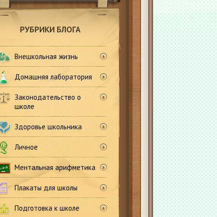
РУБРИКИ БЛОГА
Внешкольная жизнь
Домашняя лаборатория
Законодательство о
школе
Здоровье школьника
Личное
Ментальная арифметика
Плакаты для школы
Подготовка к школе