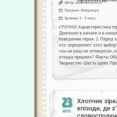
Автор:
adiamahmedova
Предмет:
Литература
Уровень:
5 - 9 класс
СРОЧНО Характеристика геро
Дрисколл в начале и в конц
поведению героя. 2. Перед 
что определяет этот выбор?
«он ни разу не оглянулся», 
откуда пришел»? Факты Об
Творчество Шесть шляп Про
23
Хлопчик зірка
епізоди, де 
АВГУСТ
словосполуч