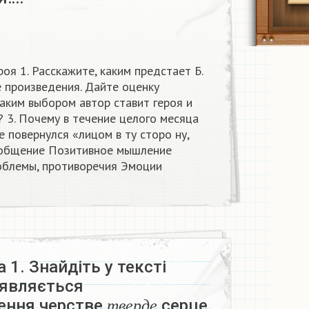
я 1. Расскажите, каким предстает Б.
е произведения. Дайте оценку
каким выбором автор ставит героя и
 3. Почему в течение целого месяца
не повернулся «лицом в ту сторо ну,
общение Позитивное мышление
блемы, противоречия Эмоции​
 1. Знайдіть у тексті
з’являється
т
в
е
р
д
е
ення черстве
серце