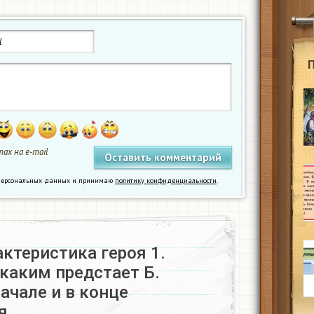
ах на e-mail
у персональных данных и принимаю
политику конфиденциальности
.
ктеристика героя 1.
каким предстает Б.
ачале и в конце
я….