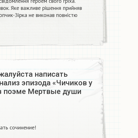
усвідомлення героем свого гріха.
вок. Яке важливе рішення прийняв
опчик-Зірка не виконав повністю
жалуйста написать
нализ эпизода «Чичиков у
в поэме Мертвые души
ать сочинение!