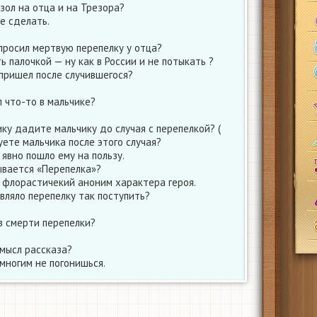
зол на отца и на Трезора?
е сделать.
опросил мертвую перепелку у отца?
ь палочкой — ну как в России и не потыкать ?
 пришел после случившегося?
 что-то в мальчике?
ку дадите мальчику до случая с перепелкой? (
ете мальчика после этого случая?
явно пошло ему на пользу.
ывается «Перепелка»?
 флорастичекий аноним характера героя.
вляло перепелку так поступить?
в смерти перепелки?
смысл рассказа?
многим не погонишься.