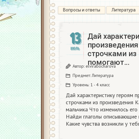
Вопросы и ответы
Литература
13
Дай характер
произведения
ИЮЛЬ
строчками из
помогают…
Автор:
elvirabocharova
Предмет:
Литература
Уровень:
1 - 4 класс
Дай характеристику героям п
строчками из произведения К
мальчика Что изменилось его
Найди глаголы описывающие к
Какие чувства возникли у теб