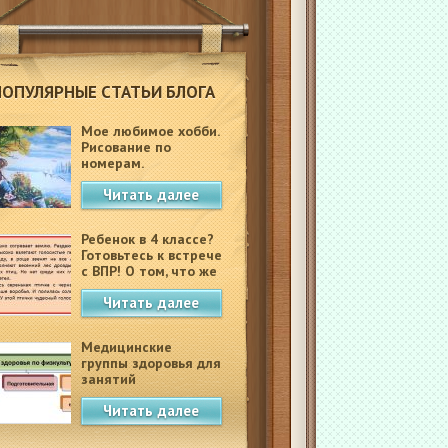
ПОПУЛЯРНЫЕ СТАТЬИ БЛОГА
Мое любимое хобби.
Рисование по
номерам.
Читать далее
Ребенок в 4 классе?
Готовьтесь к встрече
с ВПР! О том, что же
это такое.
Читать далее
Медицинские
группы здоровья для
занятий
физкультурой в
Читать далее
школе