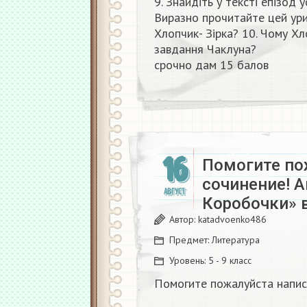
9. Знайдіть у тексті епізод 
Виразно прочитайте цей ури
Хлопчик- Зірка? 10. Чому Хл
завдання Чаклуна?
срочно дам 15 балов ​
16
Помогите по
сочинение! А
АВГУСТ
Коробочки» 
Автор:
katadvoenko486
Предмет:
Литература
Уровень:
5 - 9 класс
Помогите пожалуйста напис