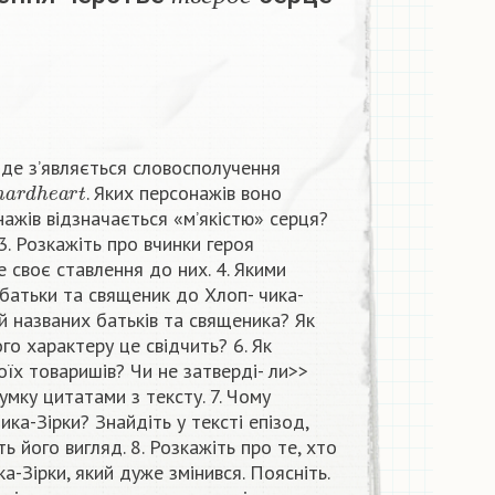
т
в
е
р
д
е
, де з’являється словосполучення
a
r
d
h
e
a
r
t
. Яких персонажів воно
онажів відзначається «м’якістю» серця?
3. Розкажіть про вчинки героя
е своє ставлення до них. 4. Якими
 батьки та священик до Хлоп- чика-
ой названих батьків та священика? Як
ого характеру це свідчить? 6. Як
оïх товаришів? Чи не затвердi- ли>>
умку цитатами з тексту. 7. Чому
ика-Зірки? Знайдіть у тексті епізод,
ь його вигляд. 8. Розкажіть про те, хто
а-Зірки, який дуже змінився. Поясніть.