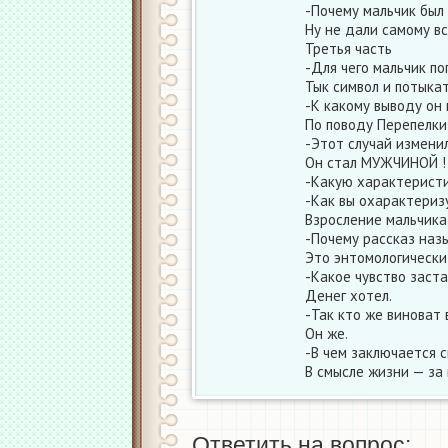
-Почему мальчик был 
Ну не дали самому вс
Третья часть
-Для чего мальчик п
Тык символ и потыкат
-К какому выводу он
По поводу Перепелки
-Этот случай изменил
Он стал МУЖЧИНОЙ !
-Какую характеристи
-Как вы охарактеризу
Взросление мальчика 
-Почему рассказ наз
Это энтомологически
-Какое чувство заста
Денег хотел.
-Так кто же виноват 
Он же.
-В чем заключается 
В смысле жизни — за 
Ответить на вопрос: