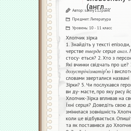
(англ….
Автор:
sanny112paint
Предмет:
Литература
Уровень:
10 - 11 класс
Хлопчик зірка
1. Знайдіть у тексті епізоди
т
в
е
р
д
е
а
н
г
л
.
h
черстве
серце
т
в
е
р
д
е
а
н
г
л
стосу- еться? 2. Хто з перс
Які вчинки свiдчать про це? 
д
о
з
у
с
т
р
і
ч
і
з
м
а
т
і
р
′
ю
і вислот
д
о
з
у
с
т
р
і
ч
і
з
м
а
т
і
р
ю
словами зверталися названі
Зірки? 5. Чи послухався гер
ви ду- масте, про яку рису й
Хлопчик-Зірка впливав на св
Їхні серця? Доведіть свою д
змінилася зовнішність Хлопч
коли це відбувається. Опишіт
та як поставився до Хлопчик