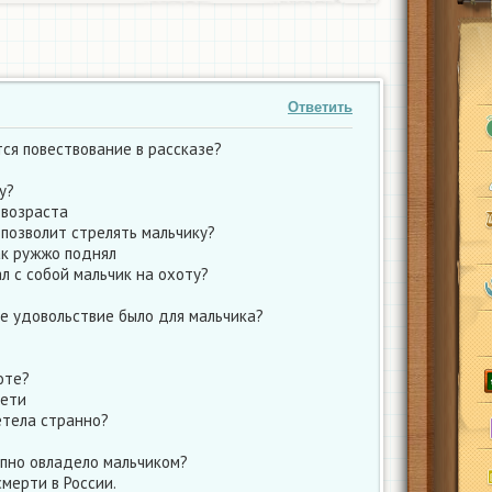
Ответить
тся повествование в рассказе?
у?
 возраста
 позволит стрелять мальчику?
ак ружжо поднял
л с собой мальчик на охоту?
е удовольствие было для мальчика?
оте?
дети
етела странно?
апно овладело мальчиком?
мерти в России.