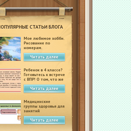
ПОПУЛЯРНЫЕ СТАТЬИ БЛОГА
Мое любимое хобби.
Рисование по
номерам.
Читать далее
Ребенок в 4 классе?
Готовьтесь к встрече
с ВПР! О том, что же
это такое.
Читать далее
Медицинские
группы здоровья для
занятий
физкультурой в
Читать далее
школе