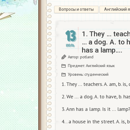
Вопросы и ответы
Английский 
13
1. They … teache
… a dog. A. to h
ИЮЛЬ
has a lamp….
Автор:
potland
Предмет:
Английский язык
Уровень:
студенческий
1. They … teachers. A. am, b. is, 
2. We … a dog. A. to have, b. has
3. Ann has a lamp. Is it … lamp? A
4. . a house in the street. A. is, b