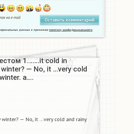
ах на e-mail
у персональных данных и принимаю
политику конфиденциальности
.
естом 1.……it cold in
winter? — No, it …very cold
 winter. a….
 winter? — No, it …very cold and rainy