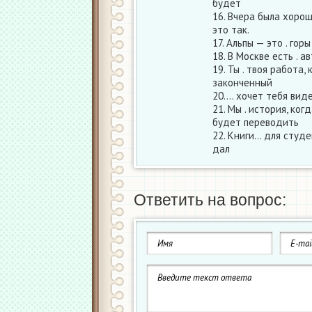
будет
16. Вчера была хороша
это так.
17. Альпы — это . горы
18. В Москве есть . ав
19. Ты . твоя работа, 
законченный
20.… хочет тебя видет
21. Мы . история, ког
будет переводить
22. Книги… для студен
дал
Ответить на вопрос: