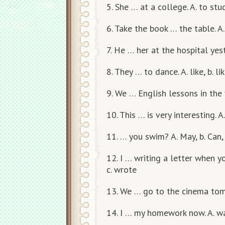
5. She … at a college. A. to stud
6. Take the book … the table. A. f
7. He … her at the hospital yeste
8. They … to dance. A. like, b. lik
9. We … English lessons in the fi
10. This … is very interesting. A.
11. … you swim? A. May, b. Can,
12. I … writing a letter when y
c. wrote
13. We … go to the cinema tomor
14. I … my homework now. A. wa