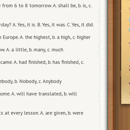
 from 6 to 8 tomorrow. A. shall be, b. is, c.
? A. Yes, it is. B. Yes, it was. C. Yes, it did.
Europe. A. the highest, b. a high, c. higher
 A. a little, b. many, c. much
me. A. had finished, b. has finished, c.
ebody, b. Nobody, c. Anybody
me. A. will have translated, b. will
 at every lesson. A. are given, b. were