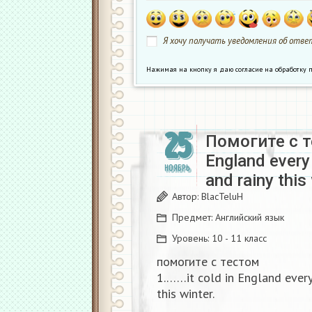
Я хочу получать уведомления об ответ
Нажимая на кнопку я даю согласие на обработк
25
Помогите с т
England every 
НОЯБРЬ
and rainy this
Автор:
BlacTeluH
Предмет:
Английский язык
Уровень:
10 - 11 класс
помогите с тестом
1.……it cold in England every
this winter.