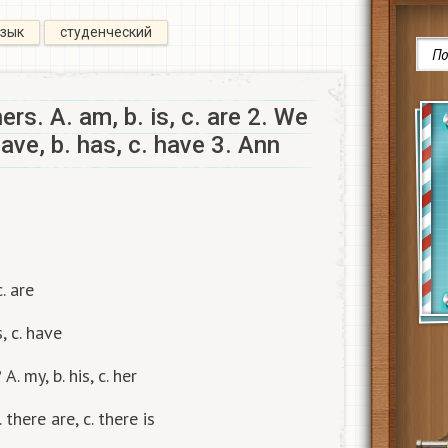
язык
студенческий
rs. A. am, b. is, c. are 2. We
ave, b. has, c. have 3. Ann
c. are
, c. have
. my, b. his, c. her
. there are, c. there is