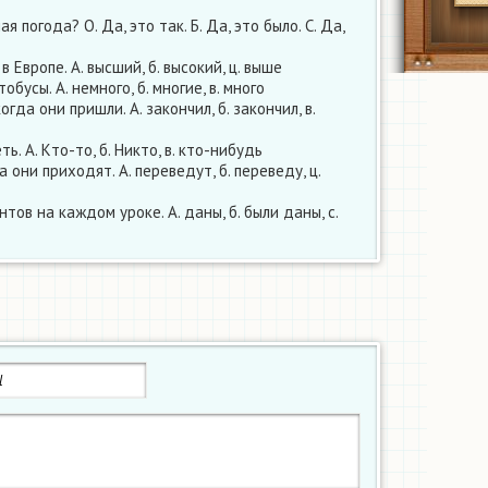
я погода? О. Да, это так. Б. Да, это было. C. Да,
 в Европе. А. высший, б. высокий, ц. выше
тобусы. А. немного, б. многие, в. много
когда они пришли. А. закончил, б. закончил, в.
ь. А. Кто-то, б. Никто, в. кто-нибудь
да они приходят. А. переведут, б. переведу, ц.
тов на каждом уроке. А. даны, б. были даны, c.