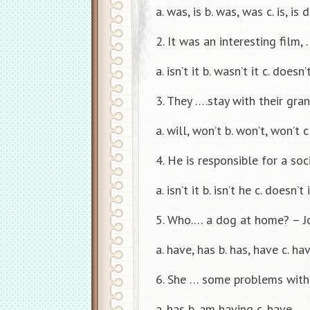
a. was, is b. was, was c. is, is d
2. It was an interesting film,
a. isn’t it b. wasn’t it c. doesn’t
3. They ….stay with their gr
a. will, won’t b. won’t, won’t c
4. He is responsible for a s
a. isn’t it b. isn’t he c. doesn’t 
5. Who.… a dog at home? – J
a. have, has b. has, have c. ha
6. She … some problems with 
a. has b. am having c. have