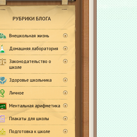
РУБРИКИ БЛОГА
Внешкольная жизнь
Домашняя лаборатория
Законодательство о
школе
Здоровье школьника
Личное
Ментальная арифметика
Плакаты для школы
Подготовка к школе