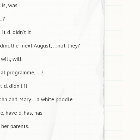
. is, was
 …?
 it d. didn’t it
andmother next August, …not they?
 will, will
ocial programme, …?
it d. didn’t it
ohn and Mary …a white poodle.
ve, have d. has, has
her parents.