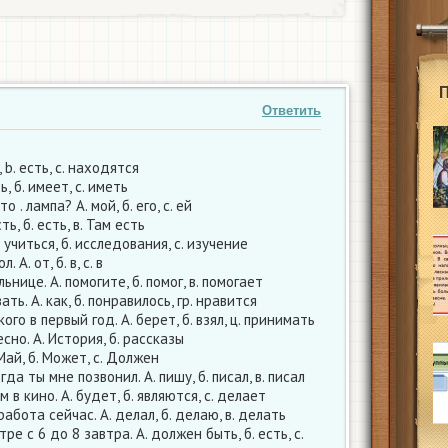
Ответить
, b. есть, с. находятся
ь, б. имеет, c. иметь
о . лампа? А. мой, б. его, c. ей
сть, б. есть, в. Там есть
. учиться, б. исследования, c. изучение
. А. от, б. в, c. в
ьнице. А. помогите, б. помог, в. помогает
ть. А. как, б. понравилось, гр. нравится
ого в первый год. А. берет, б. взял, ц. принимать
есно. А. История, б. рассказы
 Май, б. Может, с. Должен
огда ты мне позвонил. А. пишу, б. писал, в. писал
 в кино. А. будет, б. являются, c. делает
работа сейчас. А. делал, б. делаю, в. делать
ре с 6 до 8 завтра. А. должен быть, б. есть, с.