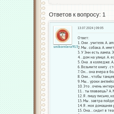
Ответов к вопросу: 1
13.07.2024 | 09:05
Ответ:
1. Они . учителя. A. am
unikornlera915
2. Мы . собака. А. имет
3. У Энн есть лампа. Эт
4. . дом на улице. А. е
5. Она . в колледже. А
6. Возьмите книгу . стол
7. Он… она вчера в бол
8. Они… чтобы танцева
9. Мы… уроки английск
10. Это . очень интер
11. . ты плаваешь? А.
12. Я . пишу письмо, к
13. Мы . завтра пойдем
14. Я . моя домашняя 
15. Она… сидит в теат