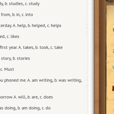
y, b. studies, c. study
rom, b. in, c. into
rday. A. help, b. helped, c. helps
ed, c. likes
rst year. A. takes, b. took, c. take
 story, b. stories
 c. Must
ou phoned me. A. am writing, b. was writing,
row. A. will, b. are, c. does
s doing, b. am doing, c. do