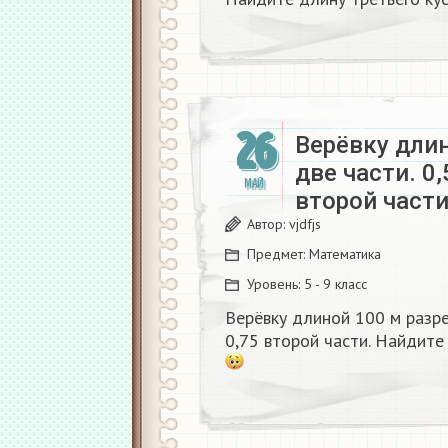
26
Верёвку длин
две части. 0,
МАЙ
второй част
Автор:
vjdfjs
Предмет:
Математика
Уровень:
5 - 9 класс
Верёвку длиной 100 м разре
0,75 второй части. Найдит
​