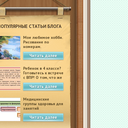
ПОПУЛЯРНЫЕ СТАТЬИ БЛОГА
Мое любимое хобби.
Рисование по
номерам.
Читать далее
Ребенок в 4 классе?
Готовьтесь к встрече
с ВПР! О том, что же
это такое.
Читать далее
Медицинские
группы здоровья для
занятий
физкультурой в
Читать далее
школе