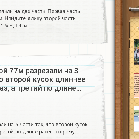
лили на две части. Первая часть
м. Найдите длину второй части
 13см, 14см.
й 77м разрезали на 3
то второй кусок длиннее
раз, а третий по длине…
и на 3 части так, что второй кусок
третий по длине равен второму.
ка.