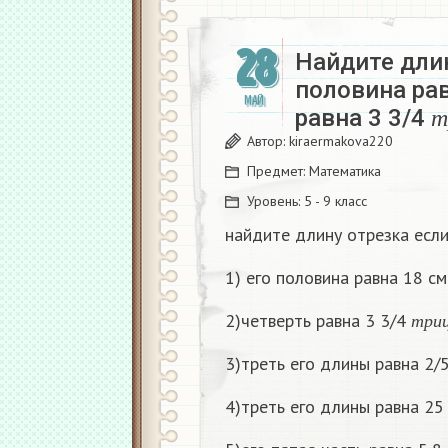
28
Найдите длин
половина рав
т
МАЙ
равна 3 3/4
т
Автор:
kiraermakova220
Предмет:
Математика
Уровень:
5 - 9 класс
найдите длину отрезка если
1) его половина равна 18 см
т
р
и
2)четверть равна 3 3/4
т
р
и
3)треть его длины равна 2/
4)треть его длины равна 25