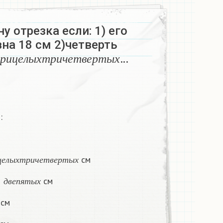
у отрезка если: 1) его
на 18 см 2)четверть
р
и
ц
е
л
ы
х
т
р
и
ч
е
т
в
е
р
т
ы
х
…
р
и
ц
е
л
ы
х
т
р
и
ч
е
т
в
е
р
т
ы
х
:
ц
е
л
ы
х
т
р
и
ч
е
т
в
е
р
т
ы
х
см
ц
е
л
ы
х
т
р
и
ч
е
т
в
е
р
т
ы
х
д
в
е
п
я
т
ы
х
5
см
д
в
е
п
я
т
ы
х
 см