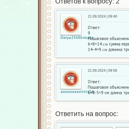
Ответов к вопросу: 2
21.09.2024 | 09:40
Ответ:
9
Darya23Ulltimate
Пошаговое объяснени
с
м
6+8=14
сумма перв
с
м
с
м
14-4=9
длинна тр
с
м
21.09.2024 | 09:56
Ответ:
Пошаговое объяснени
annnneeeetttt16
6+8-5=9 см длина тр
Ответить на вопрос: