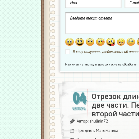
Я хочу получать уведомления об ответ
Нажимая на кнопку я даю согласие на обработк
04
Отрезок длин
две части. П
ОКТЯБРЬ
второй части
Автор:
shulinin72
Предмет:
Математика