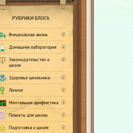
РУБРИКИ БЛОГА
Внешкольная жизнь
Домашняя лаборатория
Законодательство о
школе
Здоровье школьника
Личное
Ментальная арифметика
Плакаты для школы
Подготовка к школе