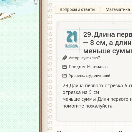
Вопросы и ответы
Математика
21
29.Длина перв
— 8 см, а дли
СЕНТЯБРЬ
меньше сумм
Автор:
ayimzhan7
Предмет:
Математика
Уровень:
студенческий
29.Длина первого отрезка 6 с
отрезка на 5 см
меньше суммы Длин первого и
помогите пожалуйста​