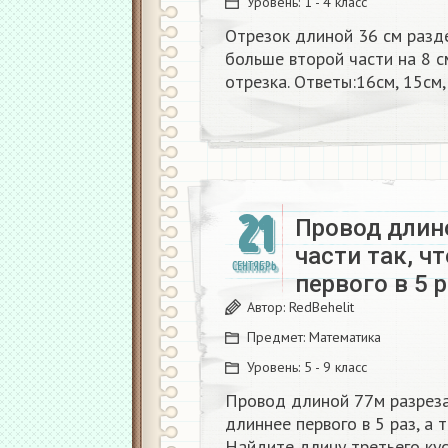
Уровень:
1 - 4 класс
Отрезок длиной 36 см разде
больше второй части на 8 с
отрезка. Ответы:16см, 15см,
21
Провод длино
части так, ч
СЕНТЯБРЬ
первого в 5 
Автор:
RedBehelit
Предмет:
Математика
Уровень:
5 - 9 класс
Провод длиной 77м разрезал
длиннее первого в 5 раз, а 
Найдите длину третьего кус