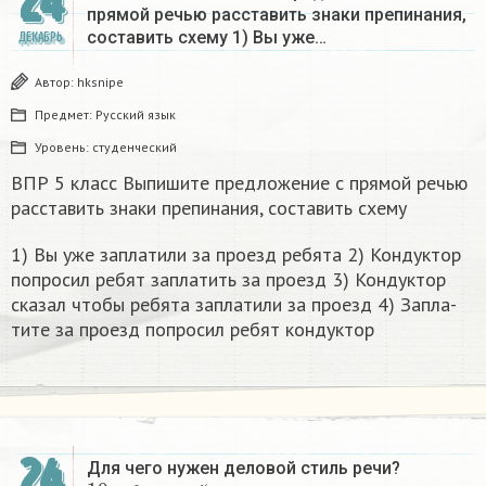
24
прямой речью расставить знаки препинания,
составить схему 1) Вы уже…
ДЕКАБРЬ
Автор:
hksnipe
Предмет:
Русский язык
Уровень:
студенческий
ВПР 5 класс Выпишите предложение с прямой речью
расставить знаки препинания, составить схему
1) Вы уже за­пла­ти­ли за про­езд ре­бя­та 2) Кон­дук­тор
по­про­сил ребят за­пла­тить за про­езд 3) Кон­дук­тор
ска­зал чтобы ре­бя­та за­пла­ти­ли за про­езд 4) За­пла­
ти­те за про­езд по­про­сил ребят кон­дук­тор​
24
Для чего нужен деловой стиль речи?
10
п
р
е
д
л
о
ж
е
н
и
й