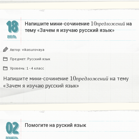
10
п
р
е
д
л
о
ж
е
н
и
й
18
Напишите мини-сочинение
на
п
р
е
д
л
о
ж
е
н
и
й
тему «Зачем я изучаю русский язык»
ИЮЛЬ
Автор:
vikasurovaya
Предмет:
Русский язык
Уровень:
1 - 4 класс
10
п
р
е
д
л
о
ж
е
н
и
й
Напишите мини-сочинение
на тему
п
р
е
д
л
о
ж
е
н
и
й
«Зачем я изучаю русский язык»
02
Помогите на руский язык
ДЕКАБРЬ