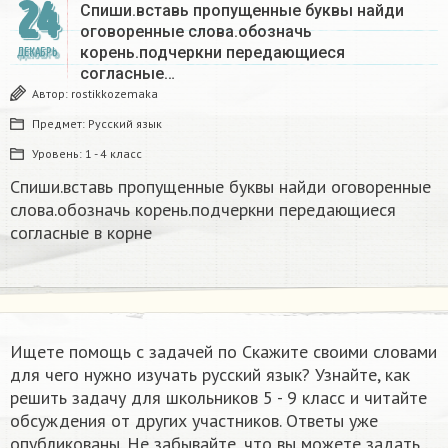
24
Спиши.вставь пропущенные буквы найди
оговоренные слова.обозначь
корень.подчеркни передающиеся
ДЕКАБРЬ
согласные…
Автор:
rostikkozemaka
Предмет:
Русский язык
Уровень:
1 - 4 класс
Спиши.вставь пропущенные буквы найди оговоренные
слова.обозначь корень.подчеркни передающиеся
согласные в корне
Ищете помощь с задачей по Скажите своими словами
для чего нужно изучать русский язык? Узнайте, как
решить задачу для школьников 5 - 9 класс и читайте
обсуждения от других участников. Ответы уже
опубликованы. Не забывайте, что вы можете задать