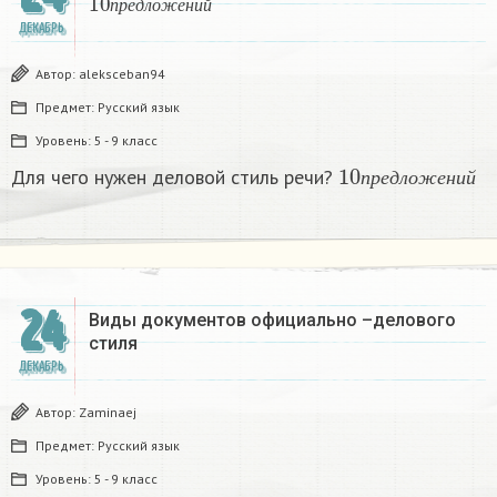
п
р
е
д
л
о
ж
е
н
и
й
ДЕКАБРЬ
Автор:
aleksceban94
Предмет:
Русский язык
Уровень:
5 - 9 класс
10
п
р
е
д
л
о
ж
е
н
и
Для чего нужен деловой стиль речи?
п
р
е
д
л
о
ж
е
н
и
й
24
Виды документов официально –делового
стиля
ДЕКАБРЬ
Автор:
Zaminaej
Предмет:
Русский язык
Уровень:
5 - 9 класс