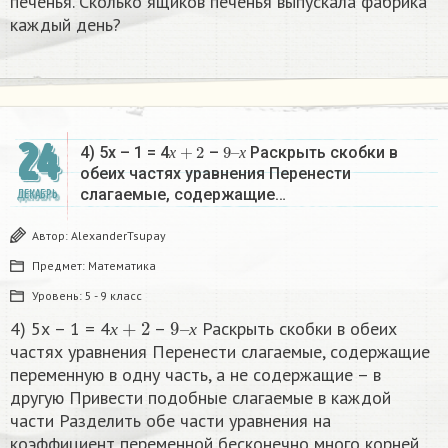
печенья. Сколько ящиков печенья выпускала фабрика
каждый день?
24
х
+
2
9
х
–
4) 5х – 1 = 4
–
Раскрыть скобки в
х
х
обеих частях уравнения Перенести
слагаемые, содержащие…
ДЕКАБРЬ
Автор:
AlexanderTsupay
Предмет:
Математика
Уровень:
5 - 9 класс
х
+
2
9
х
–
4) 5х – 1 = 4
–
Раскрыть скобки в обеих
х
х
частях уравнения Перенести слагаемые, содержащие
переменную в одну часть, а не содержащие – в
другую Привести подобные слагаемые в каждой
части Разделить обе части уравнения на
коэффициент переменной бесконечно много корней​