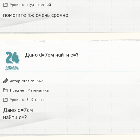
Уровень:
студенческий
помогите пж очень срочно​
24
Дано d=7см найти с=?​
ДЕКАБРЬ
Автор:
vlasich8642
Предмет:
Математика
Уровень:
5 - 9 класс
Дано d=7см
найти с=?​