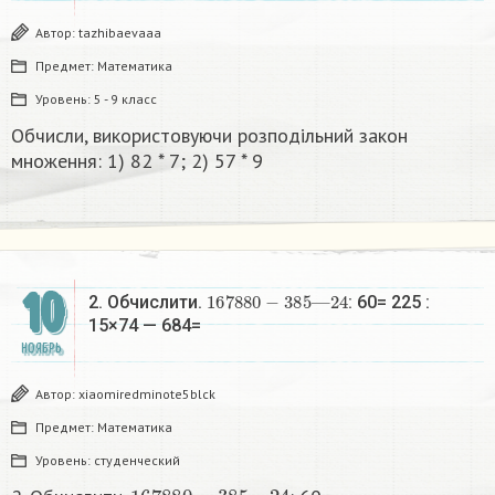
Автор:
tazhibaevaaa
Предмет:
Математика
Уровень:
5 - 9 класс
Обчисли, використовуючи розподiльний закон
множення: 1) 82 * 7; 2) 57 * 9
10
167
880
−
385
—
24
2. Обчислити.
: 60= 225 :
15×74 — 684=​
НОЯБРЬ
Автор:
xiaomiredminote5blck
Предмет:
Математика
Уровень:
студенческий
167
880
−
385
—
24