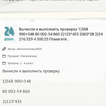
24
Вычисли и выполнить проверку 1)568
900+548 80 002-54 860 2)123*435 2065*28 3)34
216:329 4 300:25 Помагите…
ДЕКАБРЬ
Автор:
denromenskiy4839
Предмет:
Математика
Уровень:
1 - 4 класс
Вычисли и выполнить проверку
1)568 900+548
80 002-54 860
2)123*435