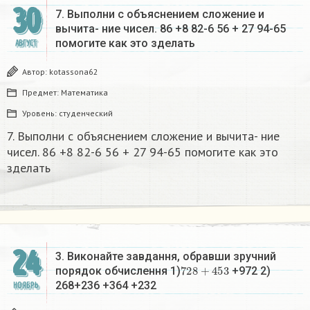
30
7. Выполни с объяснением сложение и
вычита- ние чисел. 86 +8 82-6 56 + 27 94-65
помогите как это зделать​
АВГУСТ
Автор:
kotassona62
Предмет:
Математика
Уровень:
студенческий
7. Выполни с объяснением сложение и вычита- ние
чисел. 86 +8 82-6 56 + 27 94-65 помогите как это
зделать​
24
3. Виконайте завдання, обравши зручний
728
+
453
порядок обчислення 1)
+972 2)
268+236 +364 +232​
НОЯБРЬ