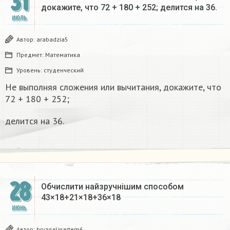
31
докажите, что 72 + 180 + 252; делится на 36.
ИЮЛЬ
Автор:
arabadzia5
Предмет:
Математика
Уровень:
студенческий
Не выполняя сложения или вычитания, докажите, что
72 + 180 + 252;
делится на 36.
28
Обчислити найзручнішим способом
43×18+21×18+36×18
ИЮНЬ
Автор:
bryzgalinartem6