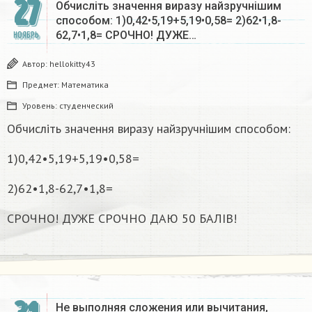
27
Обчисліть значення виразу найзручнішим
способом: 1)0,42•5,19+5,19•0,58= 2)62•1,8-
62,7•1,8= СРОЧНО! ДУЖЕ…
НОЯБРЬ
Автор:
hellokitty43
Предмет:
Математика
Уровень:
студенческий
Обчисліть значення виразу найзручнішим способом:
1)0,42•5,19+5,19•0,58=
2)62•1,8-62,7•1,8=
СРОЧНО! ДУЖЕ СРОЧНО ДАЮ 50 БАЛІВ!
Не выполняя сложения или вычитания,