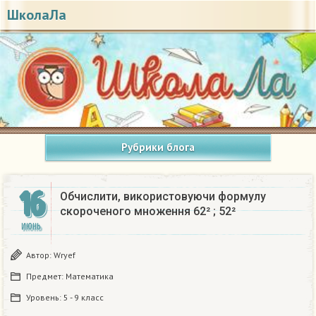
ШколаЛа
Рубрики блога
16
Обчислити, використовуючи формулу
скороченого множення 62² ; 52²
ИЮНЬ
Автор:
Wryef
Предмет:
Математика
Уровень:
5 - 9 класс