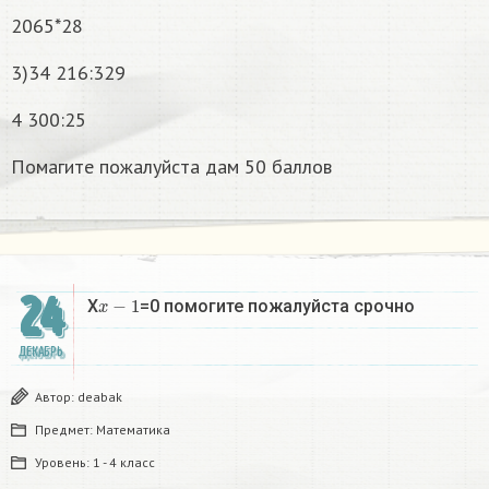
2065*28
3)34 216:329
4 300:25
Помагите пожалуйста дам 50 баллов
24
x
−
1
X
=0 помогите пожалуйста срочно
ДЕКАБРЬ
Автор:
deabak
Предмет:
Математика
Уровень:
1 - 4 класс
x
−
1