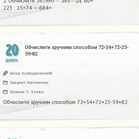
2. Обчислити.
: 60=
225 : 15×74 — 684=​
20
Обчислити зручним способом 72•34+72•25-
59•82
ДЕКАБРЬ
Автор:
buzdugananna08
Предмет:
Математика
Уровень:
5 - 9 класс
Обчислити зручним способом 72•34+72•25-59•82