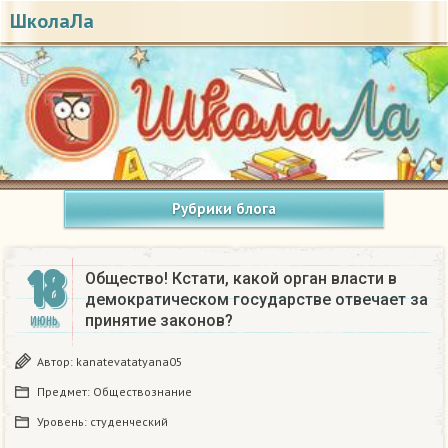
ШколаЛа
Рубрики блога
18
Общество! Кстати, какой орган власти в
демократическом государстве отвечает за
принятие законов?
ИЮНЬ
Автор:
kanatevatatyana05
Предмет:
Обществознание
Уровень:
студенческий