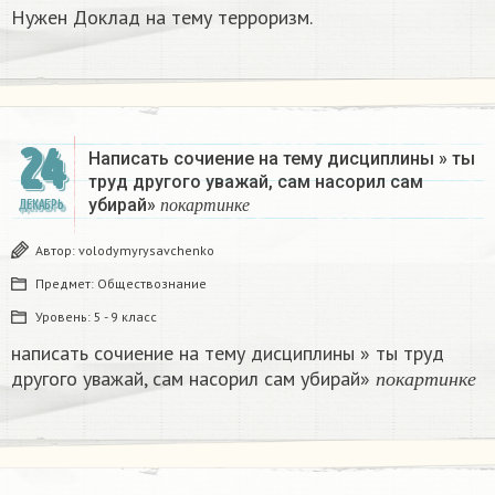
Нужен Доклад на тему терроризм.
24
Написать сочиение на тему дисциплины » ты
труд другого уважай, сам насорил сам
п
о
к
а
р
т
и
н
к
е
убирай»
ДЕКАБРЬ
п
о
к
а
р
т
и
н
к
е
Автор:
volodymyrysavchenko
Предмет:
Обществознание
Уровень:
5 - 9 класс
написать сочиение на тему дисциплины » ты труд
п
о
к
а
р
т
и
н
к
другого уважай, сам насорил сам убирай»
п
о
к
а
р
т
и
н
к
е