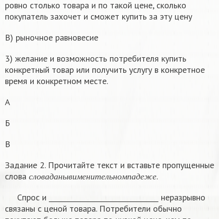
ровно столько товара и по такой цене, сколько
покупатель захочет и сможет купить за эту цену
В) рыночное равновесие
3) желание и возможность потребителя купить
конкретный товар или получить услугу в конкретное
время и конкретном месте.
А
Б
В
Задание 2. Прочитайте текст и вставьте пропущенные
с
л
о
в
а
д
а
н
ы
в
и
м
е
н
и
т
е
л
ь
н
о
м
п
а
д
е
ж
е
слова
.
с
л
о
в
а
д
а
н
ы
в
и
м
е
н
и
т
е
л
ь
н
о
м
п
а
д
е
ж
е
Спрос и ________________________________ неразрывно
связаны с ценой товара. Потребители обычно