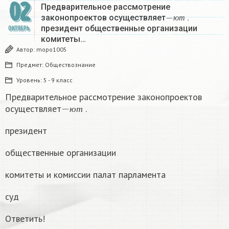
02
Предварительное рассмотрение
−
ю
т
законопроектов осуществляет
.
ю
т
президент общественные организации
ОКТЯБРЬ
комитеты…
Автор:
mopo1005
Предмет:
Обществознание
Уровень:
5 - 9 класс
Предварительное рассмотрение законопроектов
−
ю
т
осуществляет
.
ю
т
президент
общественные организации
комитеты и комиссии палат парламента
суд
Ответить!