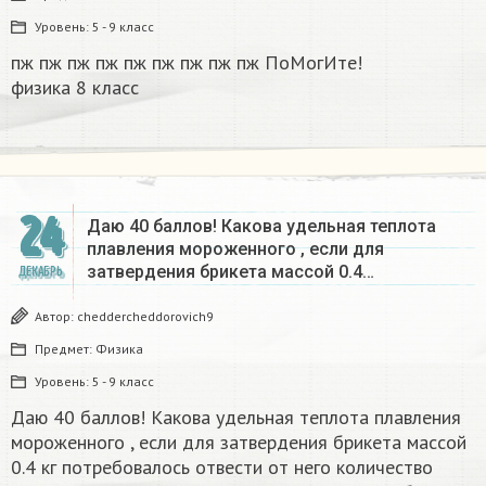
Уровень:
5 - 9 класс
пж пж пж пж пж пж пж пж пж ПоМогИте!
физика 8 класс​
24
Даю 40 баллов! Какова удельная теплота
плавления мороженного , если для
затвердения брикета массой 0.4…
ДЕКАБРЬ
Автор:
cheddercheddorovich9
Предмет:
Физика
Уровень:
5 - 9 класс
Даю 40 баллов! Какова удельная теплота плавления
мороженного , если для затвердения брикета массой
0.4 кг потребовалось отвести от него количество