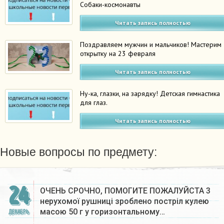
Собаки-космонавты
Читать запись полностью
Поздравляем мужчин и мальчиков! Мастерим
открытку на 23 февраля
Читать запись полностью
Ну-ка, глазки, на зарядку! Детская гимнастика
для глаз.
Читать запись полностью
Новые вопросы по предмету:
24
ОЧЕНЬ СРОЧНО, ПОМОГИТЕ ПОЖАЛУЙСТА 3
нерухомої рушниці зроблено постріл кулею
масою 50 г у горизонтальному…
ДЕКАБРЬ