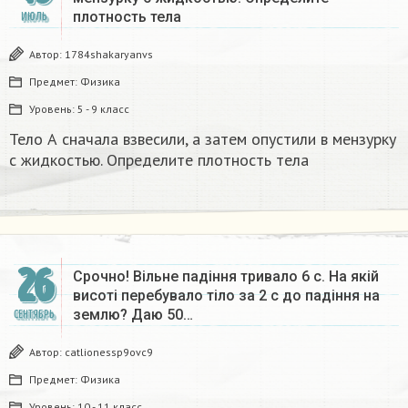
плотность тела​
ИЮЛЬ
Автор:
1784shakaryanvs
Предмет:
Физика
Уровень:
5 - 9 класс
Тело А сначала взвесили, а затем опустили в мензурку
с жидкостью. Определите плотность тела​
26
Срочно! Вільне падіння тривало 6 с. На якій
висоті перебувало тіло за 2 с до падіння на
землю? Даю 50…
СЕНТЯБРЬ
Автор:
catlionessp9ovc9
Предмет:
Физика
Уровень:
10 - 11 класс