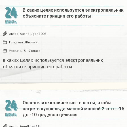
24
В каких целях используется электропаяльник
объясните принцип его работы​
ДЕКАБРЬ
Автор:
sashalugan2008
Предмет:
Физика
Уровень:
5 - 9 класс
в каких целях используется электропаяльник
объясните принцип его работы​
24
Определите количество теплоты, чтобы
нагреть кусок льда массой массой 2 кг от -15
до -10 градусов цельсия….
ДЕКАБРЬ
Автор:
ionelkira458