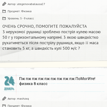
Автор:
utegenovabalausa27
Предмет:
Физика
Уровень:
5 - 9 класс
ОЧЕНЬ СРОЧНО, ПОМОГИТЕ ПОЖАЛУЙСТА
3 нерухомої рушниці зроблено постріл кулею масою
50 г у горизонтальному напрямі. 3 якою швидкістко
рухатиметься після пострілу рушниця, якщо її маса
становить 5 кг, а швидкість кулі 500 м/с ?​
24
Пж пж пж пж пж пж пж пж пж ПоМогИте!
физика 8 класс​
ДЕКАБРЬ
Автор:
mashzxq
Предмет:
Физика