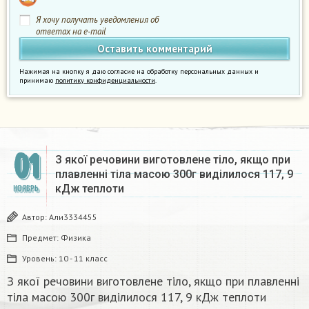
Я хочу получать уведомления об
ответах на e-mail
Нажимая на кнопку я даю согласие на обработку персональных данных и
принимаю
политику конфиденциальности
.
01
З якої речовини виготовлене тіло, якщо при
плавленні тіла масою 300г виділилося 117, 9
кДж теплоти
НОЯБРЬ
Автор:
Али3334455
Предмет:
Физика
Уровень:
10 - 11 класс
З якої речовини виготовлене тіло, якщо при плавленні
тіла масою 300г виділилося 117, 9 кДж теплоти