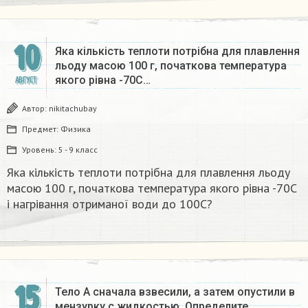
10
Яка кількість теплоти потрібна для плавлення
льоду масою 100 г, початкова температура
якого рівна -70С…
АВГУСТ
Автор:
nikitachubay
Предмет:
Физика
Уровень:
5 - 9 класс
Яка кількість теплоти потрібна для плавлення льоду
масою 100 г, початкова температура якого рівна -70С
і нагрівання отриманої води до 100С?​
15
Тело А сначала взвесили, а затем опустили в
мензурку с жидкостью. Определите