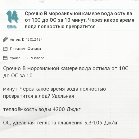
14
Срочно В морозильной камере вода остыла
от 10С до ОС за 10 минут. Через какое время
вода полностью превратится…
ИЮЛЬ
Автор:
Di42012484
Предмет:
Физика
Уровень:
5 - 9 класс
Срочно В морозильной камере вода остыла от 10С
до ОС за 10
минут. Через какое время вода полностью
превратится в лёд? Удельная
теплоёмкость воды 4200 Дж/кг∙
ОС, удельная теплота плавления 3,3∙105 Дж/кг