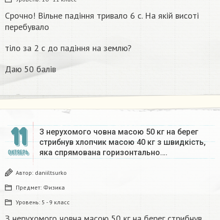
Срочно! Вільне падіння тривало 6 с. На якій висоті
перебувало
тіло за 2 с до падіння на землю?
Даю 50 балів
11
З нерухомого човна масою 50 кг на берег
стрибнув хлопчик масою 40 кг з швидкість,
яка спрямована горизонтально….
ОКТЯБРЬ
Автор:
daniiltsurko
Предмет:
Физика
Уровень:
5 - 9 класс
З нерухомого човна масою 50 кг на берег стрибнув