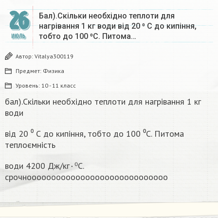
26
Бал).Скільки необхідно теплоти для
нагрівання 1 кг води від 20 ⁰ С до кипіння,
тобто до 100 ⁰С. Питома…
ИЮЛЬ
Автор:
Vitalya300119
Предмет:
Физика
Уровень:
10 - 11 класс
бал).Скільки необхідно теплоти для нагрівання 1 кг
води
від 20 ⁰ С до кипіння, тобто до 100 ⁰С. Питома
теплоємність
води 4200 Дж/кг٠⁰С.
срочнооооооооооооооооооооооооооооо