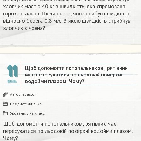
хлопчик масою 40 кг з швидкість, яка спрямована
горизонтально. Після цього, човен набув швидкості
відносно берега 0,8 м/с. З якою швидкість стрибнув
хлопчик з човна?​
11
Щоб допомогти потопальникові, рятівник
має пересуватися по льодовій поверхні
водойми плазом. Чому?
ИЮЛЬ
Автор:
abastor
Предмет:
Физика
Уровень:
5 - 9 класс
Щоб допомогти потопальникові, рятівник має
пересуватися по льодовій поверхні водойми плазом.
Чому?