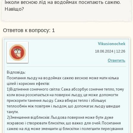
Інколи весною лід на водоймах посипають сажею.
Навіщо?
Ответов к вопросу: 1
Vikusionochek
18.06.2024 | 12:26
Ответить
Відповідь:
Посипання льоду на водоймах сажею весною може мати кілька
цілей і корисних ефектів:
1)Відтінення сонячного світла: Сажа абсорбує сонячне тепло, тому
коли вона розсипається на поверхні льоду, це може допомогти
прискорити танення льоду. Сажа вбирає тепло і збільшує
теплообмін між повітрям і льодом, що допомагає льоду швидше
танути.
2)Зменшення відблисків: Льодова поверхня може бути дуже
яскравою і створювати блискітки, що важко для очей. Посипання
сажею на лід може зменшити ці блискітки і полегшити пересування