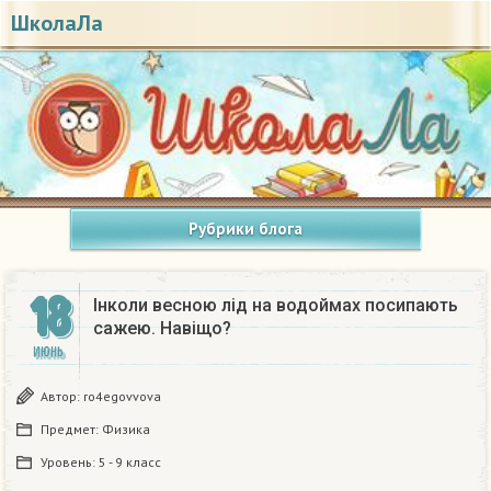
ШколаЛа
Рубрики блога
18
Інколи весною лід на водоймах посипають
сажею. Навіщо?
ИЮНЬ
Автор:
ro4egovvova
Предмет:
Физика
Уровень:
5 - 9 класс