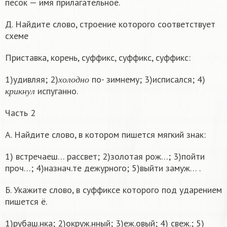
песок — имя прилагательное.
Д. Найдите слово, строение которого соответствует
схеме
Приставка, корень, суффикс, суффикс, суффикс:
х
о
л
о
д
н
о
1)удивляя; 2)
по- зимнему; 3)исписался; 4)
к
р
и
к
н
у
л
х
о
л
о
д
н
о
испуганно.
к
р
и
к
н
у
л
Часть 2
А. Найдите слово, в котором пишется мягкий знак:
1) встречаеш… рассвет; 2)золотая рож…; 3)пойти
проч…; 4)назнач.те дежурного; 5)выйти замуж… .
Б. Укажите слово, в суффиксе которого под ударением
пишется ё.
1)рубаш.нка; 2)окруж.нный; 3)еж.овый; 4) свеж.; 5)