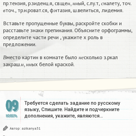
пр.тензия, р.зиденц.я, св.ще
ый, с.лу.т,
налету, точ.
в
н
н
н
с
точ., тр.н.роват.ся, ф.нтазия, ш.велиться, .пидемия.
в
Вставьте пропущенные буквы, раскройте скобки и
расставьте знаки препинания. Объясните орфограммы,
определите части речи , укажите х роль в
предложении.
В
н
е
место картин в комнате было
сколько з.ркал
н
,
н
н
В
н
е
закраш.
ых белой краской.
н
н
н
09
Требуется сделать задание по русскому
языку, Спишите. Найдите и подчеркните
дополнения, укажите, являются…
НОЯБРЬ
Автор:
azikanya31