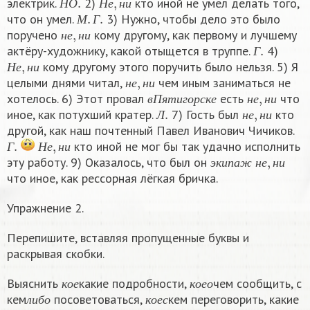
электрик.
2)
кто иной не умел делать того,
М
.
Г
.
Н
О
Н
е
н
и
что он умел.
3) Нужно, чтобы дело это было
н
е
,
н
и
М
Г
поручено
кому другому, как первому и лучшему
Г
.
н
е
н
и
актёру-художнику, какой отыщется в труппе.
4)
Н
е
,
н
и
Г
кому другому этого поручить было нельзя. 5) Я
н
е
,
н
и
Н
е
н
и
целыми днями читал,
чем иным заниматься не
в
П
я
т
и
г
о
р
с
к
е
н
е
,
н
и
н
е
н
и
хотелось. 6) Этот провал
есть
что
Л
.
н
е
,
н
и
в
П
я
т
и
г
о
р
с
к
е
н
е
н
и
иное, как потухший кратер.
7) Гость был
кто
Л
н
е
н
и
другой, как наш почтенный Павел Иванович Чичиков.
Г
.
Н
е
,
н
и
кто иной не мог бы так удачно исполнить
э
к
и
п
а
ж
н
е
,
н
и
Г
Н
е
н
и
эту работу. 9) Оказалось, что был он
э
к
и
п
а
ж
н
е
н
и
что иное, как рессорная лёгкая бричка.
Упражнение 2.
Перепишите, вставляя пропущенные буквы и
раскрывая скобки.
к
о
е
к
о
е
о
Выяснить
какие подробности,
чем сообщить, с
л
и
б
о
к
о
е
с
к
о
е
к
о
е
о
кем
посоветоваться,
кем переговорить, какие
т
о
н
и
б
у
д
ь
к
о
е
в
л
и
б
о
к
о
е
с