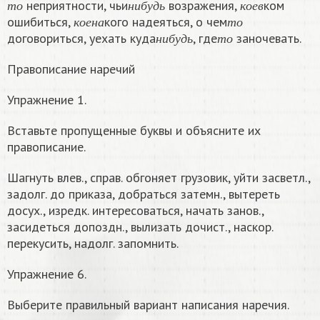
неприятности, чьи
возражения,
ком
к
о
е
н
а
т
о
т
о
н
и
б
у
д
ь
к
о
е
в
ошибиться,
кого надеяться, о чем
н
и
б
у
д
ь
т
о
к
о
е
н
а
т
о
договориться, уехать куда
, где
заночевать.
н
и
б
у
д
ь
т
о
Правописание наречий
Упражнение 1.
Вставьте пропущенные буквы и объясните их
правописание.
Шагнуть влев., справ. обгоняет грузовик, уйти засветл.,
задолг. до приказа, добраться затемн., вытереть
досух., изредк. интересоваться, начать занов.,
засидеться допоздн., вылизать дочист., наскор.
перекусить, надолг. запомнить.
Упражнение 6.
Выберите правильный вариант написания наречия.