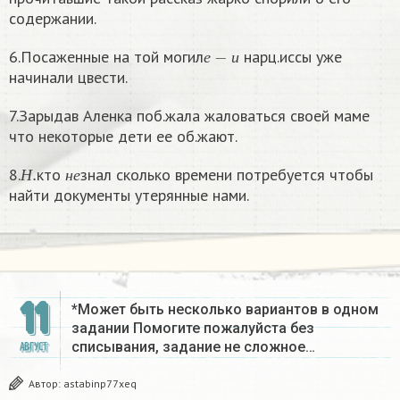
содержании.
е
−
и
6.Посаженные на той могил
нарц.иссы уже
е
и
начинали цвести.
7.Зарыдав Аленка поб.жала жаловаться своей маме
что некоторые дети ее об.жают.
Н
.
н
е
8.
кто
знал сколько времени потребуется чтобы
Н
н
е
найти документы утерянные нами.
11
*Может быть несколько вариантов в одном
задании Помогите пожалуйста без
списывания, задание не сложное…
АВГУСТ
Автор:
astabinp77xeq