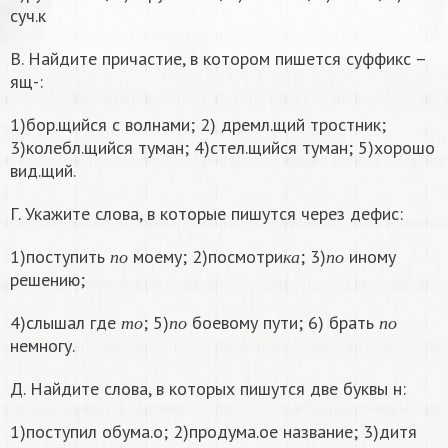
суч.к
В. Найдите причастие, в котором пишется суффикс –
ящ-:
1)бор.щийся с волнами; 2) дремл.щий тростник;
3)колебл.щийся туман; 4)стел.щийся туман; 5)хорошо
вид.щий.
Г. Укажите слова, в которые пишутся через дефис:
п
о
к
а
п
о
1)поступить
моему; 2)посмотри
; 3)
иному
п
о
к
а
п
о
решению;
т
о
п
о
п
о
4)слышал где
; 5)
боевому пути; 6) брать
т
о
п
о
п
о
немногу.
Д. Найдите слова, в которых пишутся две буквы н:
1)поступил обума.о; 2)продума.ое название; 3)дитя