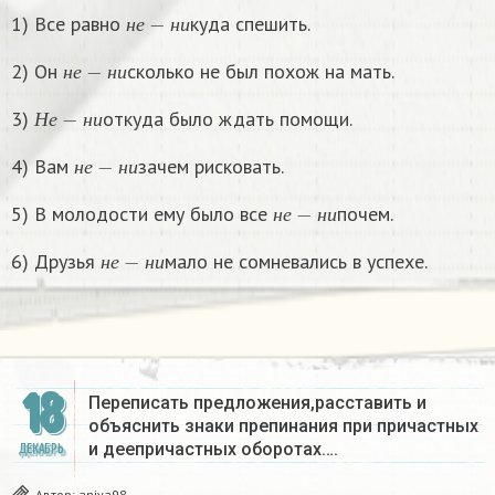
н
е
−
н
и
1) Все равно
куда спешить.
н
е
н
и
н
е
−
н
и
2) Он
сколько не был похож на мать.
н
е
н
и
Н
е
−
н
и
3)
откуда было ждать помощи.
Н
е
н
и
н
е
−
н
и
4) Вам
зачем рисковать.
н
е
н
и
н
е
−
н
и
5) В молодости ему было все
почем.
н
е
н
и
н
е
−
н
и
6) Друзья
мало не сомневались в успехе.
н
е
н
и
18
Переписать предложения,расставить и
объяснить знаки препинания при причастных
и деепричастных оборотах….
ДЕКАБРЬ
Автор:
aniya98