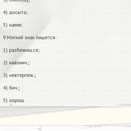
4) досыта;
5) намиг.
9.Мягкий знак пишется :
1) разбежиш.ся;
2) навзнич.;
3) невтерпёж.;
4) бич.;
5) хорош.