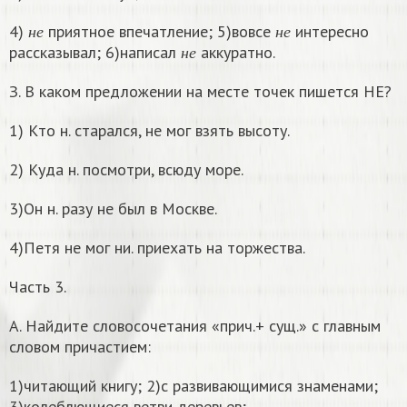
н
е
н
е
4)
приятное впечатление; 5)вовсе
интересно
н
е
н
е
н
е
рассказывал; 6)написал
аккуратно.
н
е
З. В каком предложении на месте точек пишется НЕ?
1) Кто н. старался, не мог взять высоту.
2) Куда н. посмотри, всюду море.
3)Он н. разу не был в Москве.
4)Петя не мог ни. приехать на торжества.
Часть 3.
А. Найдите словосочетания «прич.+ сущ.» с главным
словом причастием:
1)читающий книгу; 2)с развивающимися знаменами;
3)колеблющиеся ветви деревьев;