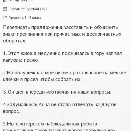
Предмет:
Русский язык
Уровень:
5 - 9 класс
Переписать предложения,расставить и объяснить
знаки препинания при причастных и деепричастных
оборотах.
1. Этот юноша медленно поднимаясь в гору нап.вал
т
о
какую
песню.
т
о
2.На полу лежало мое письмо разорванное на мелкие
клочки я пр.сел чтобы собрать их.
н
е
3. Он шел впереди
отвечая на наши вопросы.
н
е
4.Задумавшись Анна не стала отвечать на другой
вопрос.
5.Мы с интересом наблюдали как ребята
прочитавшие такой рассказ жарко спорили о его