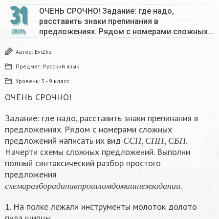
31
ОЧЕНЬ СРОЧНО! Задание: где надо,
расставить знаки препинания в
предложениях. Рядом с номерами сложных…
ИЮЛЬ
Автор:
EviZko
Предмет:
Русский язык
Уровень:
5 - 9 класс
ОЧЕНЬ СРОЧНО!
Задание: где надо, расставить знаки препинания в
предложениях. Рядом с номерами сложных
С
С
П
,
С
П
П
,
С
Б
П
предложений написать их вид
.
С
С
П
С
П
П
С
Б
П
Начерти схемы сложных предложений. Выполни
полный синтаксический разбор простого
предложения
с
х
е
м
а
р
а
з
б
о
р
а
д
а
н
а
в
п
р
о
ш
л
о
м
д
о
м
а
ш
н
е
м
з
а
д
а
н
и
и
.
с
х
е
м
а
р
а
з
б
о
р
а
д
а
н
а
в
п
р
о
ш
л
о
м
д
о
м
а
ш
н
е
м
з
а
д
а
н
и
и
1. На полке лежали инструменты молоток долото
пила щипцы.