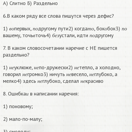
А) Слитно Б) Раздельно
6.В каком ряду все слова пишутся через дефис?
в
о
п
о
т
о
о
п
о
1)
первых,
другому пути2) когда
, бок
бок3)
в
б
е
з
п
о
в
о
п
о
т
о
о
п
о
вашему, точь
точь4)
устали, идти
другому
в
б
е
з
п
о
7. В каком словосочетании наречие с НЕ пишется
раздельно?
н
е
н
е
н
е
1)
уклюже,
по-дружески2)
тепло, а холодно,
н
е
н
е
н
е
н
е
н
е
н
е
говорил
громко3) ничуть
весело,
глубоко, а
н
е
н
е
н
е
н
е
н
е
мелко4) здесь
глубоко, сделал
красиво
н
е
н
е
и
8. Ошибка
в написании наречия:
и
1) поновому;
2) мало-по-малу;
3) смолоду;