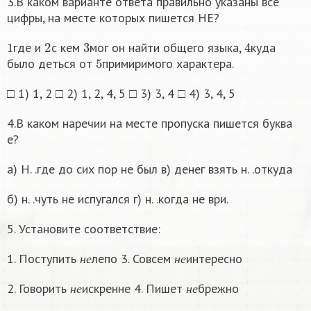
3.В каком варианте ответа правильно указаны все
цифры, на месте которых пишется НЕ?
1
2
3
4
где и
с кем
мог он найти общего языка,
куда
5
было деться от
примиримого характера.
□ 1) 1, 2 □ 2) 1, 2, 4, 5 □ 3) 3, 4 □ 4) 3, 4, 5
4.В каком наречии на месте пропуска пишется буква
е?
а) Н. .где до сих пор не был в) денег взять н. .откуда
б) н. .чуть не испугался г) н. .когда не ври.
5. Установите соответствие:
н
е
н
е
1. Поступить
лепо 3. Совсем
интересно
н
е
н
е
н
е
н
е
2. Говорить
искренне 4. Пишет
брежно
н
е
н
е