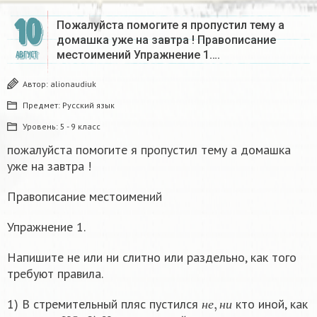
10
Пожалуйста помогите я пропустил тему а
домашка уже на завтра ! Правописание
местоимений Упражнение 1….
АВГУСТ
Автор:
alionaudiuk
Предмет:
Русский язык
Уровень:
5 - 9 класс
пожалуйста помогите я пропустил тему а домашка
уже на завтра !
Правописание местоимений
Упражнение 1.
Напишите не или ни слитно или раздельно, как того
требуют правила.
н
е
,
н
и
1) В стремительный пляс пустился
кто иной, как
Н
О
.
Н
е
,
н
и
н
е
н
и