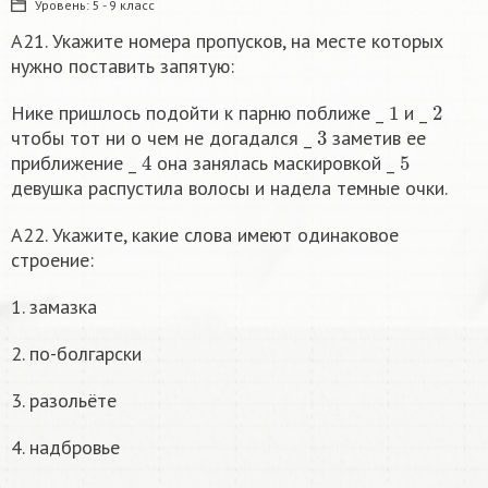
Уровень:
5 - 9 класс
А21. Укажите номера пропусков, на месте которых
нужно поставить запятую:
1
2
Нике пришлось подойти к парню поближе _
и _
3
чтобы тот ни о чем не догадался _
заметив ее
4
5
приближение _
она занялась маскировкой _
девушка распустила волосы и надела темные очки.
А22. Укажите, какие слова имеют одинаковое
строение:
1. замазка
2. по-болгарски
3. разольёте
4. надбровье