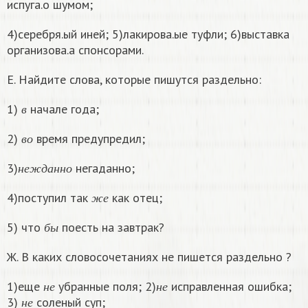
испуга.о шумом;
4)серебря.ый иней; 5)лакирова.ые туфли; 6)выставка
организова.а спонсорами.
Е. Найдите слова, которые пишутся раздельно:
в
1)
начале года;
в
в
о
2)
время предупредил;
в
о
н
е
ж
д
а
н
н
о
3)
негаданно;
н
е
ж
д
а
н
н
о
ж
е
4)поступил так
как отец;
ж
е
б
ы
5) что
поесть на завтрак?
б
ы
Ж. В каких словосочетаниях не пишется раздельно ?
н
е
н
е
1)еще
убранные поля; 2)
исправленная ошибка;
н
е
н
е
н
е
3)
соленый суп;
н
е