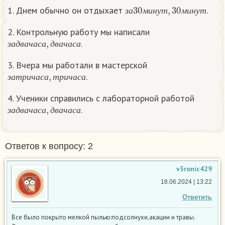
з
а
30
м
и
н
у
т
,
30
м
и
н
у
т
1. Днем обычно он отдыхает
.
з
а
м
и
н
у
т
м
и
н
у
т
2. Контрольную работу мы написали
з
а
д
в
а
ч
а
с
а
,
д
в
а
ч
а
с
а
.
з
а
д
в
а
ч
а
с
а
д
в
а
ч
а
с
а
3. Вчера мы работали в мастерской
з
а
т
р
и
ч
а
с
а
,
т
р
и
ч
а
с
а
.
з
а
т
р
и
ч
а
с
а
т
р
и
ч
а
с
а
4. Ученики справились с лабораторной работой
з
а
д
в
а
ч
а
с
а
,
д
в
а
ч
а
с
а
.
з
а
д
в
а
ч
а
с
а
д
в
а
ч
а
с
а
Ответов к вопросу: 2
v3ronic429
18.06.2024 | 13:22
Ответить
Все было покрыто мелкой пылью:подсолнухи,акации и травы.