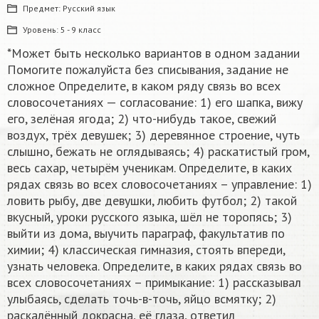
Предмет:
Русский язык
Уровень:
5 - 9 класс
*Может быть несколько вариантов в одном задании
Помогите пожалуйста без списывания, задание не
сложное Определите, в каком ряду связь во всех
словосочетаниях — согласование: 1) его шапка, вижу
его, зелёная ягода; 2) что-нибудь такое, свежий
воздух, трёх девушек; 3) деревянное строение, чуть
слышно, бежать не оглядываясь; 4) раскатистый гром,
весь сахар, четырём ученикам. Определите, в каких
рядах связь во всех словосочетаниях – управление: 1)
ловить рыбу, две девушки, любить футбол; 2) такой
вкусный, уроки русского языка, шёл не торопясь; 3)
выйти из дома, выучить параграф, факультатив по
химии; 4) классическая гимназия, стоять впереди,
узнать человека. Определите, в каких рядах связь во
всех словосочетаниях – примыкание: 1) рассказывал
улыбаясь, сделать точь-в-точь, яйцо всмятку; 2)
раскалённый докрасна, её глаза, ответил