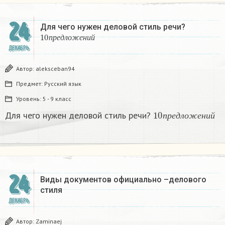
24
Для чего нужен деловой стиль речи?
10
п
р
е
д
л
о
ж
е
н
и
й
п
р
е
д
л
о
ж
е
н
и
й
ДЕКАБРЬ
Автор:
aleksceban94
Предмет:
Русский язык
Уровень:
5 - 9 класс
10
п
р
е
д
л
о
ж
е
н
и
й
Для чего нужен деловой стиль речи?
п
р
е
д
л
о
ж
е
н
и
й
24
Виды документов официально –делового
стиля
ДЕКАБРЬ
Автор:
Zaminaej