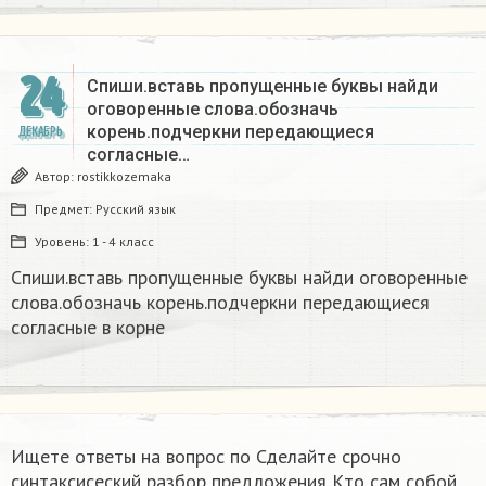
24
Спиши.вставь пропущенные буквы найди
оговоренные слова.обозначь
корень.подчеркни передающиеся
ДЕКАБРЬ
согласные…
Автор:
rostikkozemaka
Предмет:
Русский язык
Уровень:
1 - 4 класс
Спиши.вставь пропущенные буквы найди оговоренные
слова.обозначь корень.подчеркни передающиеся
согласные в корне
Ищете ответы на вопрос по Сделайте срочно
синтаксисеский разбор предложения Кто сам собой