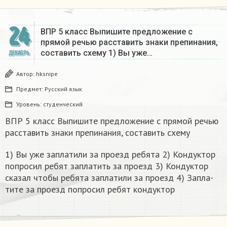
24
ВПР 5 класс Выпишите предложение с
прямой речью расставить знаки препинания,
составить схему 1) Вы уже…
ДЕКАБРЬ
Автор:
hksnipe
Предмет:
Русский язык
Уровень:
студенческий
ВПР 5 класс Выпишите предложение с прямой речью
расставить знаки препинания, составить схему
1) Вы уже за­пла­ти­ли за про­езд ре­бя­та 2) Кон­дук­тор
по­про­сил ребят за­пла­тить за про­езд 3) Кон­дук­тор
ска­зал чтобы ре­бя­та за­пла­ти­ли за про­езд 4) За­пла­
ти­те за про­езд по­про­сил ребят кон­дук­тор​