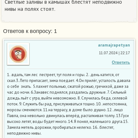
Светлые заливы в камышах блестят неподвижно
нивы на полях стоят.
Ответов к вопросу: 1
aramajrapetyan
11.07.2024 | 22:17
Ответить
1. .вдаль, там лес пестреет, тут поля и горы. 2. .день катится, от
скал.3. Лето припасает, зима поедает. 4.Он прилёг, усталость давала
о себе знать. 5.пахнет полынью, сжатой рожью, гречихой, даже за
час до ночи. 6.Занавес поднялся, раздались дружные. 7. Сильный
дождь льёт с утра, выйти невозможно. 8. Случилась беда, селевой
поток. 9. Служить бы рад, прислуживаться тошно. 10. .непостоянна,
морозы сменяются. 11.на террасу, в доме было душно. 12. .лицо
Павла, она невольно двинулась вперёд, расталкивая толпу. 13.Гуси
высоко летят, воды будет много. 14. Я понял, маленького друга.15.
Замела метель дорожки, пробираться нелегко. 16. .блестят,
неподвижно нивы.