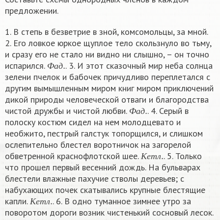
предложении.
1. В степь в безветрие в зной, комсомольцы, за мной.
2. Его ловкое юркое щуплое тело скользнуло во тьму,
и сразу его не стало ни видно ни слышно, – он точно
Ф
а
д
.
испарился.
. 3. И этот сказочный мир неба солнца
Ф
а
д
зелени пчелок и бабочек причудливо переплетался с
другим вымышленным миром книг миром приключений
дикой природы человеческой отваги и благородства
Ф
а
д
.
чистой дружбы и чистой любви.
. 4. Серый в
Ф
а
д
полоску костюм сидел на нем молодцевато и
необжито, пестрый галстук топорщился, и слишком
ослепительно блестел воротничок на загорелой
К
е
т
л
.
обветренной краснофлотской шее.
. 5. Только
К
е
т
л
что прошел первый весенний дождь. На бульварах
блестели влажные пахучие стволы деревьев; с
набухающих почек скатывались крупные блестящие
К
е
т
л
.
капли.
. 6. В одно туманное зимнее утро за
К
е
т
л
поворотом дороги возник чистенький сосновый лесок.
К
е
т
л
.