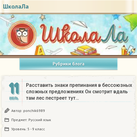
ШколаЛа
Рубрики блога
11
Расставить знаки препинания в бессоюзных
сложных предложениях Он смотрит вдаль
там лес пестреет тут…
ИЮЛЬ
Автор:
ponchik6989
Предмет:
Русский язык
Уровень:
5 - 9 класс