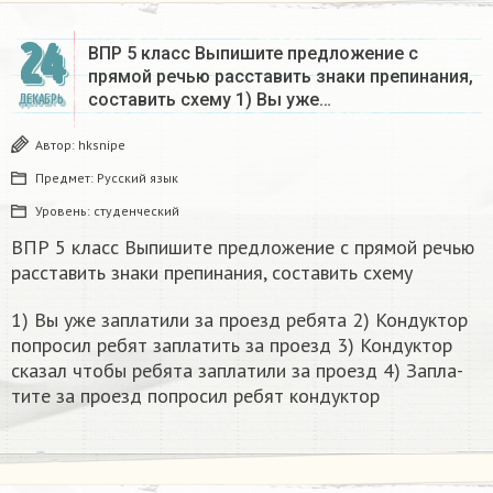
24
ВПР 5 класс Выпишите предложение с
прямой речью расставить знаки препинания,
составить схему 1) Вы уже…
ДЕКАБРЬ
Автор:
hksnipe
Предмет:
Русский язык
Уровень:
студенческий
ВПР 5 класс Выпишите предложение с прямой речью
расставить знаки препинания, составить схему
1) Вы уже за­пла­ти­ли за про­езд ре­бя­та 2) Кон­дук­тор
по­про­сил ребят за­пла­тить за про­езд 3) Кон­дук­тор
ска­зал чтобы ре­бя­та за­пла­ти­ли за про­езд 4) За­пла­
ти­те за про­езд по­про­сил ребят кон­дук­тор​