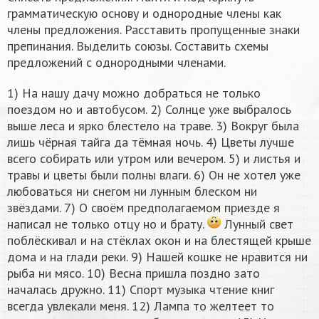
грамматическую основу и однородные члены как
члены предложения. Расставить пропущенные знаки
препинания. Выделить союзы. Составить схемы
предложений с однородными членами.
1) На нашу дачу можно добраться не только
поездом но и автобусом. 2) Солнце уже выбралось
выше леса и ярко блестело на траве. 3) Вокруг была
лишь чёрная тайга да тёмная ночь. 4) Цветы лучше
всего собирать или утром или вечером. 5) и листья и
травы и цветы были полны влаги. 6) Он не хотел уже
любоваться ни снегом ни лунным блеском ни
звёздами. 7) О своём предполагаемом приезде я
написал не только отцу но и брату.
Лунный свет
поблёскивал и на стёклах окон и на блестящей крыше
дома и на глади реки. 9) Нашей кошке не нравится ни
рыба ни мясо. 10) Весна пришла поздно зато
началась дружно. 11) Спорт музыка чтение книг
всегда увлекали меня. 12) Лампа то желтеет то