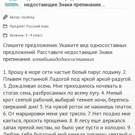
недостающие Знаки препинания….
СЕНТЯБРЬ
Автор:
niyzbeg
Предмет:
Русский язык
Уровень:
5 - 9 класс
Спишите предложения. Укажите вид односоставных
предложений. Расставьте недостающие Знаки
х
о
т
я
б
ы
в
и
д
о
д
н
о
с
о
с
т
а
в
н
ы
х
препинания.
х
о
т
я
б
ы
в
и
д
о
д
н
о
с
о
с
т
а
в
н
ы
х
1. Брошу в море сети частые белый парус подыму. 2.
Плывем пустынной Ладогой под яркой аркой-радугой.
3. Дождливая осень. Мне приходилось ночевать в
стогах сена, разбросанных по всему лугу. 4. Милый
крот слепой рабочий, выбирай темнее ночи, берегись
сверканий дня! 5. На чужой роток не накинешь платок.
6. От маршировки меня уже трясло. 7. Нет поздно мне
каяться, просить прощения. 8. В лесу еще держался
запах прелой листвы, но было уже пусто и холодно. 9.
Люблю тебя булатный мой кинжал товарищ светлый и