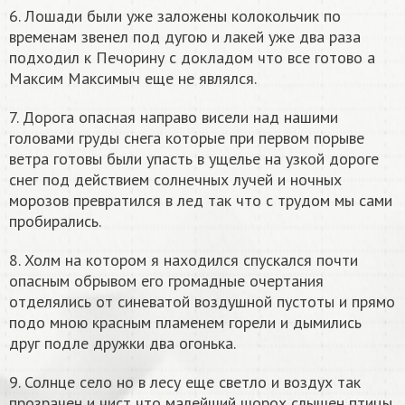
6. Лошади были уже заложены колокольчик по
временам звенел под дугою и лакей уже два раза
подходил к Печорину с докладом что все готово а
Максим Максимыч еще не являлся.
7. Дорога опасная направо висели над нашими
головами груды снега которые при первом порыве
ветра готовы были упасть в ущелье на узкой дороге
снег под действием солнечных лучей и ночных
морозов превратился в лед так что с трудом мы сами
пробирались.
8. Холм на котором я находился спускался почти
опасным обрывом его громадные очертания
отделялись от синеватой воздушной пустоты и прямо
подо мною красным пламенем горели и дымились
друг подле дружки два огонька.
9. Солнце село но в лесу еще светло и воздух так
прозрачен и чист что малейший шорох слышен птицы