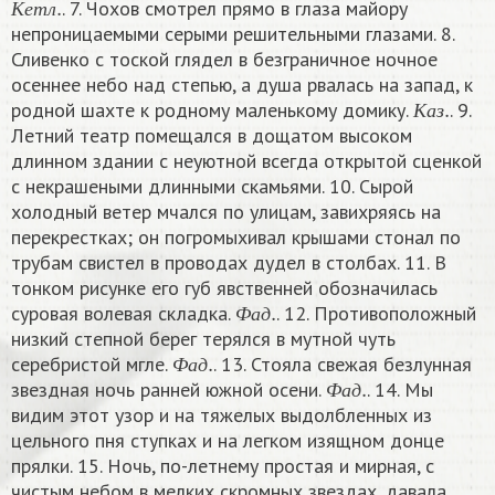
. 7. Чохов смотрел прямо в глаза майору
К
е
т
л
непроницаемыми серыми решительными глазами. 8.
Сливенко с тоской глядел в безграничное ночное
осеннее небо над степью, а душа рвалась на запад, к
К
а
з
.
родной шахте к родному маленькому домику.
. 9.
К
а
з
Летний театр помещался в дощатом высоком
длинном здании с неуютной всегда открытой сценкой
с некрашеными длинными скамьями. 10. Сырой
холодный ветер мчался по улицам, завихряясь на
перекрестках; он погромыхивал крышами стонал по
трубам свистел в проводах дудел в столбах. 11. В
тонком рисунке его губ явственней обозначилась
Ф
а
д
.
суровая волевая складка.
. 12. Противоположный
Ф
а
д
низкий степной берег терялся в мутной чуть
Ф
а
д
.
серебристой мгле.
. 13. Стояла свежая безлунная
Ф
а
д
.
Ф
а
д
звездная ночь ранней южной осени.
. 14. Мы
Ф
а
д
видим этот узор и на тяжелых выдолбленных из
цельного пня ступках и на легком изящном донце
прялки. 15. Ночь, по-летнему простая и мирная, с
чистым небом в мелких скромных звездах, давала