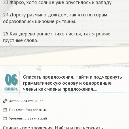
23.Жарко, хотя солнце уже опустилось к западу.
24.Дорогу размыло дождем, так что по горам
образовались широкие рытвины.
25.Как дерево роняет тихо листья, так я роняю
грустные слова.
06
Списать предложения. Найти и подчеркнуть
грамматическую основу и однородные
члены как члены предложения….
СЕНТЯБРЬ
Автор:
Rin4ikYouTube
Предмет:
Русский язык
Уровень:
студенческий
Списать предложения. Найти и подчеркнуть