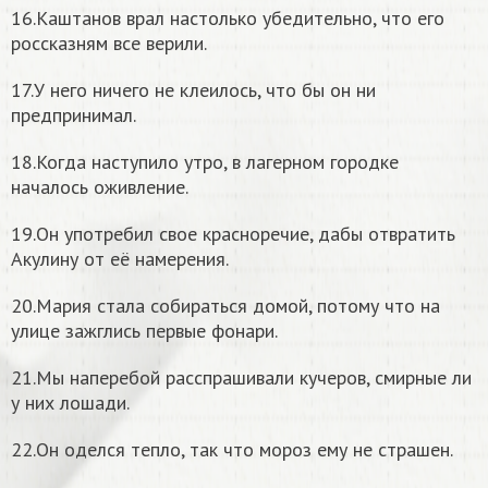
16.Каштанов врал настолько убедительно, что его
россказням все верили.
17.У него ничего не клеилось, что бы он ни
предпринимал.
18.Когда наступило утро, в лагерном городке
началось оживление.
19.Он употребил свое красноречие, дабы отвратить
Акулину от её намерения.
20.Мария стала собираться домой, потому что на
улице зажглись первые фонари.
21.Мы наперебой расспрашивали кучеров, смирные ли
у них лошади.
22.Он оделся тепло, так что мороз ему не страшен.