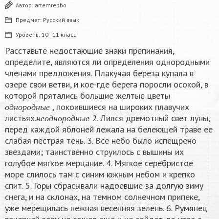
Автор:
artemrebbo
Предмет:
Русский язык
Уровень:
10 - 11 класс
Расставьте недостающие знаки препинания,
определите, являются ли определения однородными
членами предложения. Плакучая береза купала в
озере свои ветви, и кое-где берега поросли осокой, в
которой прятались большие желтые цветы
о
д
н
о
р
о
д
н
ы
е
, покоившиеся на широких плавучих
н
е
о
д
н
о
р
о
д
н
ы
е
о
д
н
о
р
о
д
н
ы
е
листьях.
2. Лился дремотный свет луны,
н
е
о
д
н
о
р
о
д
н
ы
е
перед каждой яблоней лежала на белеющей траве ее
слабая пестрая тень. 3. Все небо было испещрено
звездами; таинственно струилось с вышины их
голубое мягкое мерцание. 4. Мягкое серебристое
море слилось там с синим южным небом и крепко
спит. 5. Горы сбрасывали надоевшие за долгую зиму
снега, и на склонах, на темном солнечном припеке,
уже мерещилась нежная весенняя зелень. 6. Румянец