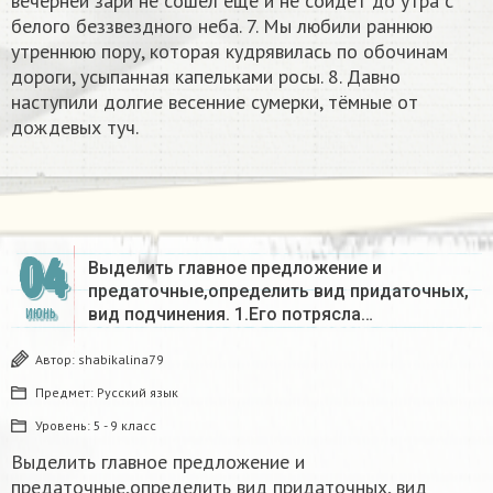
вечерней зари не сошел еще и не сойдет до утра с
белого беззвездного неба. 7. Мы любили раннюю
утреннюю пору, которая кудрявилась по обочинам
дороги, усыпанная капельками росы. 8. Давно
наступили долгие весенние сумерки, тёмные от
дождевых туч.
04
Выделить главное предложение и
предаточные,определить вид придаточных,
вид подчинения. 1.Его потрясла…
ИЮНЬ
Автор:
shabikalina79
Предмет:
Русский язык
Уровень:
5 - 9 класс
Выделить главное предложение и
предаточные,определить вид придаточных, вид