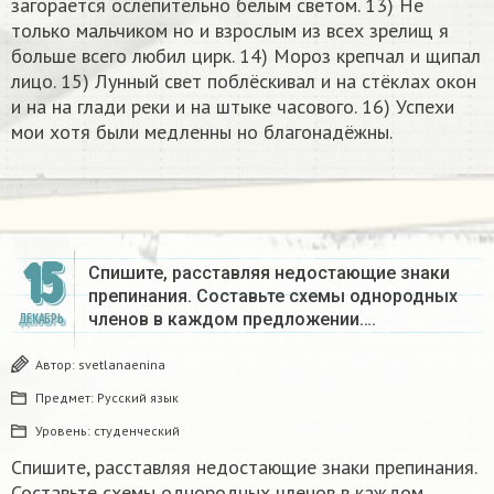
загорается ослепительно белым светом. 13) Не
только мальчиком но и взрослым из всех зрелищ я
больше всего любил цирк. 14) Мороз крепчал и щипал
лицо. 15) Лунный свет поблёскивал и на стёклах окон
и на на глади реки и на штыке часового. 16) Успехи
мои хотя были медленны но благонадёжны.​
15
Спишите, расставляя недостающие знаки
препинания. Составьте схемы однородных
членов в каждом предложении….
ДЕКАБРЬ
Автор:
svetlanaenina
Предмет:
Русский язык
Уровень:
студенческий
Спишите, расставляя недостающие знаки препинания.
Составьте схемы однородных членов в каждом