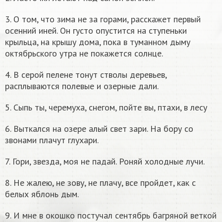
3. О том, что зима не за горами, расскажет первый
осенний иней. Он густо опустится на ступеньки
крыльца, на крышу дома, пока в туманном дыму
октябрьского утра не покажется солнце.
4. В серой пелене тонут стволы деревьев,
расплываются полевые и озерные дали.
5. Сыпь ты, черемуха, снегом, пойте вы, птахи, в лесу
6. Выткался на озере алый свет зари. На бору со
звонами плачут глухари.
7. Гори, звезда, моя не падай. Роняй холодные лучи.
8. Не жалею, не зову, не плачу, все пройдет, как с
белых яблонь дым.
9. И мне в окошко постучал сентябрь багряной веткой