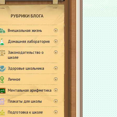
РУБРИКИ БЛОГА
Внешкольная жизнь
Домашняя лаборатория
Законодательство о
школе
Здоровье школьника
Личное
Ментальная арифметика
Плакаты для школы
Подготовка к школе