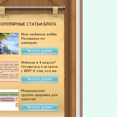
ПОПУЛЯРНЫЕ СТАТЬИ БЛОГА
Мое любимое хобби.
Рисование по
номерам.
Читать далее
Ребенок в 4 классе?
Готовьтесь к встрече
с ВПР! О том, что же
это такое.
Читать далее
Медицинские
группы здоровья для
занятий
физкультурой в
Читать далее
школе