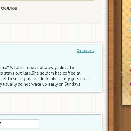
 баллов
Ответить
lms?My father does not always drive to
s stays out late.She seldom has coffee at
get to set my alarm clock.John rarely gets up at
ey usually do not wake up early on Sundays.