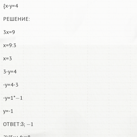
{x-y=4
РЕШЕНИЕ:
3x=9
x=9:3
x=3
3-y=4
-y=4-3
−
1
-y=1*
y=-1
3
;
−
1
ОТВЕТ: