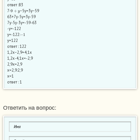
ответ :83
9
+
y
7⋅
−5y=3y−59
63+7у-5у=3у-59
7у-5у-3у=-59-63
-у=-122
−
1
у=-122:
у=122
ответ : 122
1,2x−2,9=4,1x
1,2х-4,1х=-2,9
2,9х=2,9
х=2,9:2,9
х=1
ответ : 1
Ответить на вопрос: