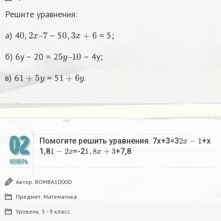
Решите уравнения:
0
,
2
x
–
7
0
,
3
x
+
6
а) 4
– 5
= 5;
5
10
y
–
б) 6y – 20 = 2
– 4y;
1
+
5
y
1
+
6
y
в) 6
= 5
.
02
2
x
−
1
Помогите решить уравнения. 7x+3=3
+x
1
−
2
x
1
,
8
x
+
3
1,8
=-2
+7,8
НОЯБРЬ
Автор:
BOMBA10000
Предмет:
Математика
Уровень:
5 - 9 класс