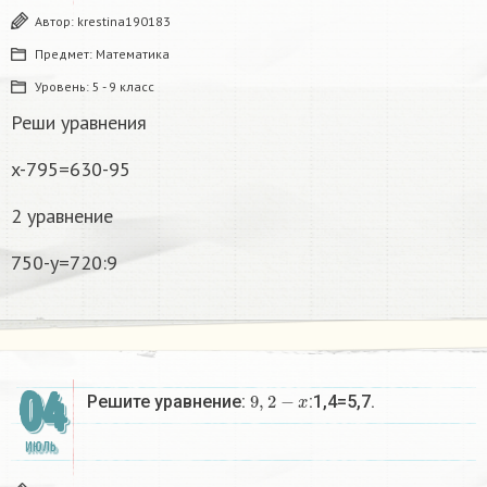
Автор:
krestina190183
Предмет:
Математика
Уровень:
5 - 9 класс
Реши уравнения
x-795=630-95
2 уравнение
750-y=720:9
04
9
,
2
−
x
Решите уравнение:
:1,4=5,7.
ИЮЛЬ