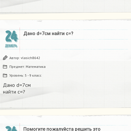
24
Дано d=7см найти с=?​
ДЕКАБРЬ
Автор:
vlasich8642
Предмет:
Математика
Уровень:
5 - 9 класс
Дано d=7см
найти с=?​
Помогите пожалуйста решить это