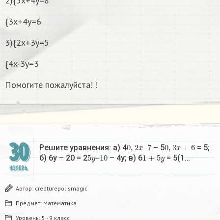
2){5x+4y=8
{3x+4y=6
3){2x+3y=5
{4x-3y=3
Помогите пожалуйста! !
30
0
,
2
x
–
7
0
,
3
x
+
6
Решите уравнения: а) 4
– 5
= 5;
5
10
y
–
1
+
5
y
б) 6y – 20 = 2
– 4y; в) 6
= 5(1…
НОЯБРЬ
Автор:
creaturepolismagic
Предмет:
Математика
Уровень:
5 - 9 класс