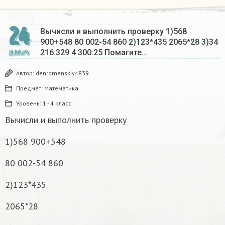
24
Вычисли и выполнить проверку 1)568
900+548 80 002-54 860 2)123*435 2065*28 3)34
216:329 4 300:25 Помагите…
ДЕКАБРЬ
Автор:
denromenskiy4839
Предмет:
Математика
Уровень:
1 - 4 класс
Вычисли и выполнить проверку
1)568 900+548
80 002-54 860
2)123*435
2065*28