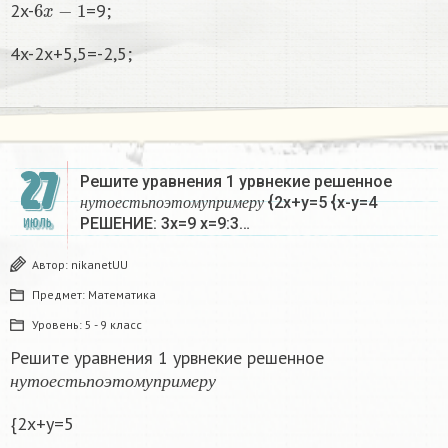
2x-
=9;
4x-2x+5,5=-2,5;
27
Решите уравнения 1 урвнекие решенное
н
у
т
о
е
с
т
ь
п
о
э
т
о
м
у
п
р
и
м
е
р
у
{2x+y=5 {x-y=4
н
у
т
о
е
с
т
ь
п
о
э
т
о
м
у
п
р
и
м
е
р
у
РЕШЕНИЕ: 3x=9 x=9:3…
ИЮЛЬ
Автор:
nikanetUU
Предмет:
Математика
Уровень:
5 - 9 класс
Решите уравнения 1 урвнекие решенное
н
у
т
о
е
с
т
ь
п
о
э
т
о
м
у
п
р
и
м
е
р
у
н
у
т
о
е
с
т
ь
п
о
э
т
о
м
у
п
р
и
м
е
р
у
{2x+y=5