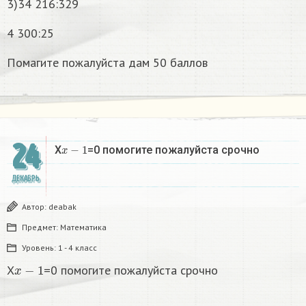
3)34 216:329
4 300:25
Помагите пожалуйста дам 50 баллов
24
x
−
1
X
=0 помогите пожалуйста срочно
ДЕКАБРЬ
Автор:
deabak
Предмет:
Математика
Уровень:
1 - 4 класс
x
−
1
X
=0 помогите пожалуйста срочно