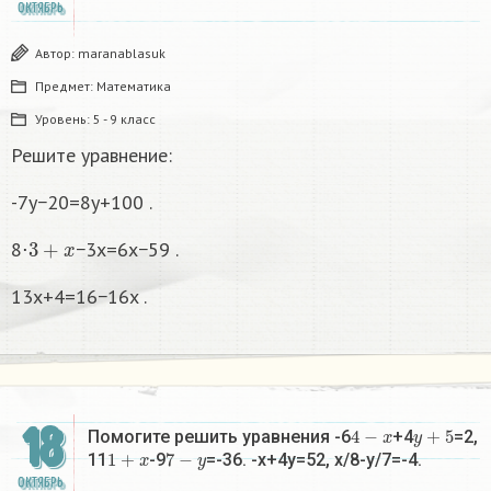
ОКТЯБРЬ
Автор:
maranablasuk
Предмет:
Математика
Уровень:
5 - 9 класс
Решите уравнение:
-7y−20=8y+100 .
3
+
x
8⋅
−3x=6x−59 .
13x+4=16−16x .
18
4
−
x
y
+
5
Помогите решить уравнения -6
+4
=2,
1
+
x
7
−
y
11
-9
=-36. -x+4y=52, x/8-y/7=-4.
ОКТЯБРЬ