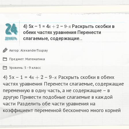
24
х
+
2
9
х
–
4) 5х – 1 = 4
–
Раскрыть скобки в
х
х
обеих частях уравнения Перенести
слагаемые, содержащие…
ДЕКАБРЬ
Автор:
AlexanderTsupay
Предмет:
Математика
Уровень:
5 - 9 класс
х
+
2
9
х
–
4) 5х – 1 = 4
–
Раскрыть скобки в обеих
х
х
частях уравнения Перенести слагаемые, содержащие
переменную в одну часть, а не содержащие – в
другую Привести подобные слагаемые в каждой
части Разделить обе части уравнения на
коэффициент переменной бесконечно много корней​