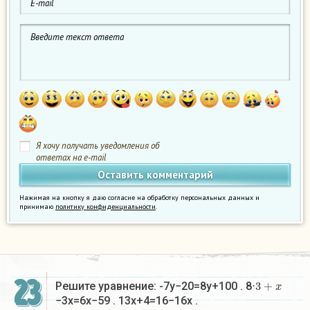
Я хочу получать уведомления об
ответах на e-mail
Нажимая на кнопку я даю согласие на обработку персональных данных и
принимаю
политику конфиденциальности
.
23
3
+
x
Решите уравнение: -7y−20=8y+100 . 8⋅
−3x=6x−59 . 13x+4=16−16x .