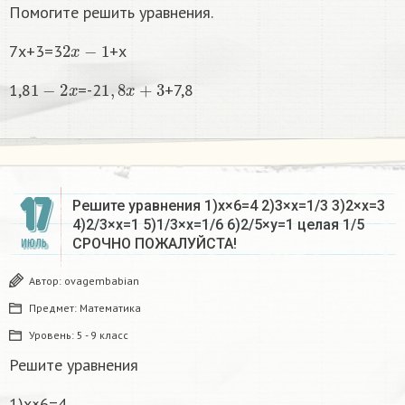
Помогите решить уравнения.
2
x
−
1
7x+3=3
+x
1
−
2
x
1
,
8
x
+
3
1,8
=-2
+7,8
17
Решите уравнения 1)x×6=4 2)3×x=1/3 3)2×x=3
4)2/3×x=1 5)1/3×x=1/6 6)2/5×y=1 целая 1/5
СРОЧНО ПОЖАЛУЙСТА!
ИЮЛЬ
Автор:
ovagembabian
Предмет:
Математика
Уровень:
5 - 9 класс
Решите уравнения
1)x×6=4