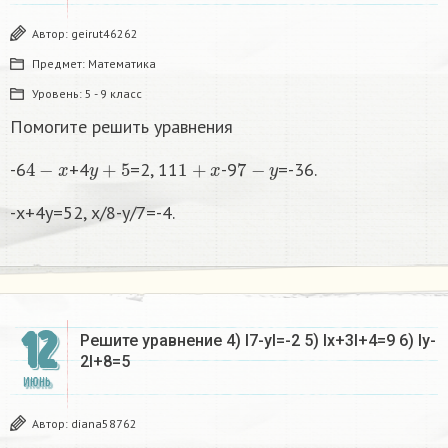
Автор:
geirut46262
Предмет:
Математика
Уровень:
5 - 9 класс
Помогите решить уравнения
4
−
x
y
+
5
1
+
x
7
−
y
-6
+4
=2, 11
-9
=-36.
-x+4y=52, x/8-y/7=-4.
12
Решите уравнение 4) I7-yI=-2 5) Ix+3I+4=9 6) Iy-
2I+8=5
ИЮНЬ
Автор:
diana58762