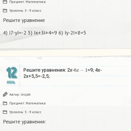
Предмет:
Математика
Уровень:
5 - 9 класс
Решите уравнение
4) I7-yI=-2 5) Ix+3I+4=9 6) Iy-2I+8=5
12
6
x
−
1
Решите уравнения: 2x-
=9; 4x-
2x+5,5=-2,5;
ИЮНЬ
Автор:
lesjab
Предмет:
Математика
Уровень:
5 - 9 класс
Решите уравнения:
6
x
−
1