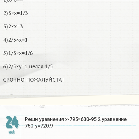
2)3×x=1/3
3)2×x=3
4)2/3×x=1
5)1/3×x=1/6
6)2/5×y=1 целая 1/5
СРОЧНО ПОЖАЛУЙСТА!
24
Реши уравнения x-795=630-95 2 уравнение
750-y=720:9
МАЙ