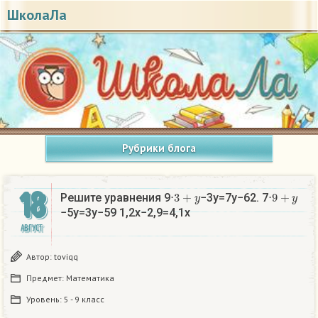
ШколаЛа
Рубрики блога
18
3
+
y
9
+
y
Решите уравнения 9⋅
−3y=7y−62. 7⋅
−5y=3y−59 1,2x−2,9=4,1x
АВГУСТ
Автор:
toviqq
Предмет:
Математика
Уровень:
5 - 9 класс