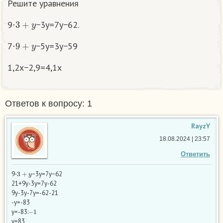
Решите уравнения
3
+
y
9⋅
−3y=7y−62.
9
+
y
7⋅
−5y=3y−59
1,2x−2,9=4,1x
Ответов к вопросу: 1
RayzY
18.08.2024 | 23:57
Ответить
3
+
y
9⋅
−3y=7y−62
21+9у-3у=7у-62
9у-3у-7у=-62-21
-у=-83
−
1
у=-83:
у=83