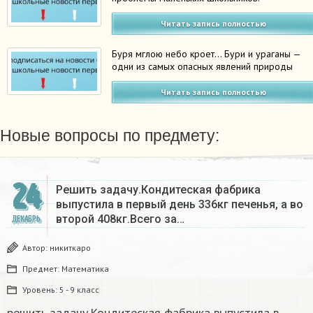
Читать запись полностью
Буря мглою небо кроет… Бури и ураганы —
одни из самых опасных явлений природы
Читать запись полностью
Новые вопросы по предмету:
24
Решить задачу.Кондитеская фабрика
выпустила в первый день 336кг печенья, а во
второй 408кг.Всего за…
ДЕКАБРЬ
Автор:
никиткаро
Предмет:
Математика
Уровень:
5 - 9 класс
решить задачу.Кондитеская фабрика выпустила в