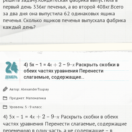
первый день 336кг печенья, а во второй 408кг.Всего
за два дня она выпустила 62 одинаковых ящика
печенья. Сколько ящиков печенья выпускала фабрика
каждый день?
х
+
2
9
х
–
24
4) 5х – 1 = 4
–
Раскрыть скобки в
х
х
обеих частях уравнения Перенести
слагаемые, содержащие…
ДЕКАБРЬ
Автор:
AlexanderTsupay
Предмет:
Математика
Уровень:
5 - 9 класс
х
+
2
9
х
–
4) 5х – 1 = 4
–
Раскрыть скобки в обеих
х
х
частях уравнения Перенести слагаемые, содержащие
переменную в одну часть, а не содержащие – в