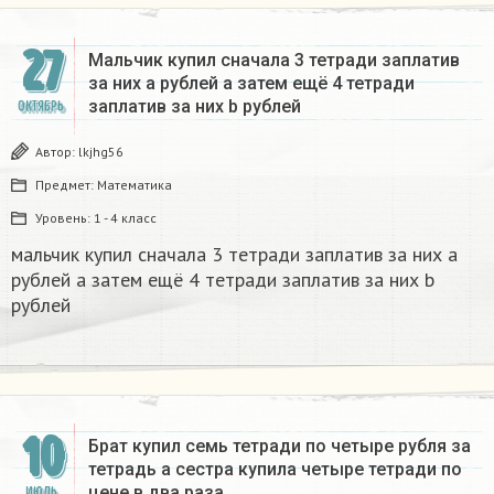
27
Мальчик купил сначала 3 тетради заплатив
за них a рублей а затем ещё 4 тетради
заплатив за них b рублей​
ОКТЯБРЬ
Автор:
lkjhg56
Предмет:
Математика
Уровень:
1 - 4 класс
мальчик купил сначала 3 тетради заплатив за них a
рублей а затем ещё 4 тетради заплатив за них b
рублей​
10
Брат купил семь тетради по четыре рубля за
тетрадь а сестра купила четыре тетради по
цене в два раза…
ИЮЛЬ