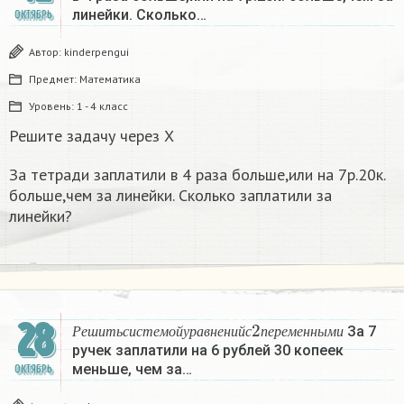
линейки. Сколько…
ОКТЯБРЬ
Автор:
kinderpengui
Предмет:
Математика
Уровень:
1 - 4 класс
Решите задачу через Х
За тетради заплатили в 4 раза больше,или на 7р.20к.
больше,чем за линейки. Сколько заплатили за
линейки?
Р
е
ш
и
т
ь
с
и
с
т
е
м
о
й
у
р
а
в
н
е
н
и
й
с
2
п
е
р
е
м
е
н
н
28
За 7
Р
е
ш
и
т
ь
с
и
с
т
е
м
о
й
у
р
а
в
н
е
н
и
й
с
п
е
р
е
м
е
н
н
ы
м
и
ручек заплатили на 6 рублей 30 копеек
меньше, чем за…
ОКТЯБРЬ