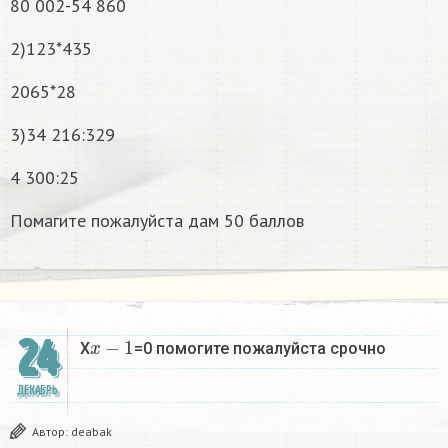
80 002-54 860
2)123*435
2065*28
3)34 216:329
4 300:25
Помагите пожалуйста дам 50 баллов
x
−
1
24
X
=0 помогите пожалуйста срочно
ДЕКАБРЬ
Автор:
deabak