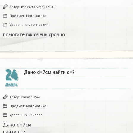
Автор:
maks2009maks2019
Предмет:
Математика
Уровень:
студенческий
помогите пж очень срочно​
24
Дано d=7см найти с=?​
ДЕКАБРЬ
Автор:
vlasich8642
Предмет:
Математика
Уровень:
5 - 9 класс
Дано d=7см
найти с=?​