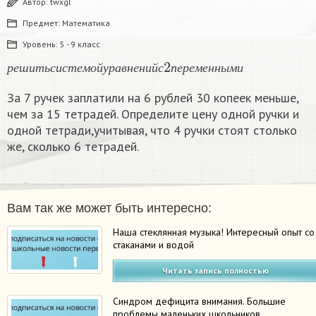
Автор:
twxgl
Предмет:
Математика
Уровень:
5 - 9 класс
р
е
ш
и
т
ь
с
и
с
т
е
м
о
й
у
р
а
в
н
е
н
и
й
с
2
п
е
р
е
м
е
н
н
ы
м
и
р
е
ш
и
т
ь
с
и
с
т
е
м
о
й
у
р
а
в
н
е
н
и
й
с
п
е
р
е
м
е
н
н
ы
м
и
За 7 ручек заплатили на 6 рублей 30 копеек меньше,
чем за 15 тетрадей. Определите цену одной ручки и
одной тетради,учитывая, что 4 ручки стоят столько
же, сколько 6 тетрадей.
Вам так же может быть интересно:
Наша стеклянная музыка! Интересный опыт со
стаканами и водой
Читать запись полностью
Синдром дефицита внимания. Большие
проблемы маленьких школьников.