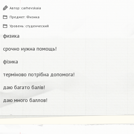
Автор:
carhevskaia
Предмет:
Физика
Уровень:
студенческий
физика
срочно нужна помощь!
фізика
терміново потрібна допомога!
даю багато балів!
даю много баллов!