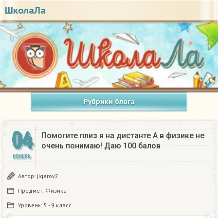
ШколаЛа
Рубрики блога
04
Помогите плиз я на дистанте А в физике не
очень понимаю! Даю 100 балов
НОЯБРЬ
Автор:
jiqerov2
Предмет:
Физика
Уровень:
5 - 9 класс