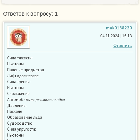
Ответов к вопросу: 1
mak0188220
04.11.2024 | 16:13
Ответить
Сила тяжести:
Ньютоны
Паление предметов
п
р
о
т
и
в
о
в
е
с
Лифт
п
р
о
т
и
в
о
в
е
с
Сила трения:
Ньютоны
Скольжение
т
о
р
м
о
з
н
ы
е
к
о
л
о
д
к
и
Автомобиль
т
о
р
м
о
з
н
ы
е
к
о
л
о
д
к
и
Давление:
Паскале
Образование льда
Судоходство
Сила упругости:
Ньютоны