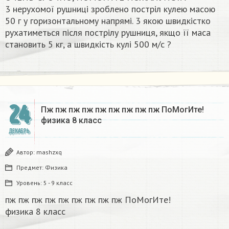
3 нерухомої рушниці зроблено постріл кулею масою
50 г у горизонтальному напрямі. 3 якою швидкістко
рухатиметься після пострілу рушниця, якщо її маса
становить 5 кг, а швидкість кулі 500 м/с ?​
24
Пж пж пж пж пж пж пж пж пж ПоМогИте!
физика 8 класс​
ДЕКАБРЬ
Автор:
mashzxq
Предмет:
Физика
Уровень:
5 - 9 класс
пж пж пж пж пж пж пж пж пж ПоМогИте!
физика 8 класс​