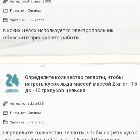
Автор:
sashalugan2008
Предмет:
Физика
Уровень:
5 - 9 класс
в каких целях используется электропаяльник
объясните принцип его работы​
24
Определите количество теплоты, чтобы
нагреть кусок льда массой массой 2 кг от -15
до -10 градусов цельсия….
ДЕКАБРЬ
Автор:
ionelkira458
Предмет:
Физика
Уровень:
5 - 9 класс
Определите количество теплоты, чтобы нагреть кусок
льда массой массой 2 кг от -15 до -10 градусов