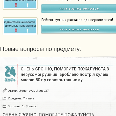
Читать запись полностью
Рейтинг лучших рюкзаков для первоклашек!
Читать запись полностью
Новые вопросы по предмету:
24
ОЧЕНЬ СРОЧНО, ПОМОГИТЕ ПОЖАЛУЙСТА 3
нерухомої рушниці зроблено постріл кулею
масою 50 г у горизонтальному…
ДЕКАБРЬ
Автор:
utegenovabalausa27
Предмет:
Физика
Уровень:
5 - 9 класс
ОЧЕНЬ СРОЧНО, ПОМОГИТЕ ПОЖАЛУЙСТА