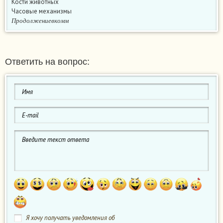
Кости животных
Часовые механизмы
П
р
о
д
о
л
ж
е
н
и
е
в
к
о
м
м
П
р
о
д
о
л
ж
е
н
и
е
в
к
о
м
м
Ответить на вопрос:
Я хочу получать уведомления об