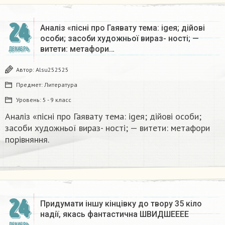
24
Аналіз «пісні про Гаявату тема: igeя; дійові
особи; засоби художньої вираз- ності; —
витети: метафори…
ДЕКАБРЬ
Автор:
Alsu252525
Предмет:
Литература
Уровень:
5 - 9 класс
Аналіз «пісні про Гаявату тема: igeя; дійові особи;
засоби художньої вираз- ності; — витети: метафори
порівняння.​
24
Придумати іншу кінцівку до твору 35 кіло
надії, якась фантастична​ ШВИДШЕЕЕЕ
ДЕКАБРЬ