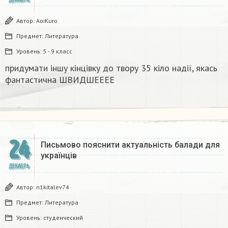
Автор:
AoiKuro
Предмет:
Литература
Уровень:
5 - 9 класс
придумати іншу кінцівку до твору 35 кіло надії, якась
фантастична​ ШВИДШЕЕЕЕ
24
Письмово пояснити актуальність балади для
українців
ДЕКАБРЬ
Автор:
n1kitalev74
Предмет:
Литература
Уровень:
студенческий