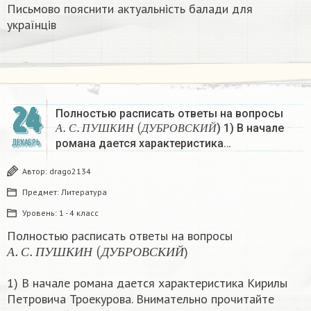
Письмово пояснити актуальність балади для
українців
24
Полностью расписать ответы на вопросы
А
.
С
.
П
У
Ш
К
И
Н
(
Д
У
Б
Р
О
В
С
К
И
Й
) 1) В начале
А
С
П
У
Ш
К
И
Н
Д
У
Б
Р
О
В
С
К
И
Й
романа дается характеристика…
ДЕКАБРЬ
Автор:
drago2134
Предмет:
Литература
Уровень:
1 - 4 класс
Полностью расписать ответы на вопросы
А
.
С
.
П
У
Ш
К
И
Н
(
Д
У
Б
Р
О
В
С
К
И
Й
)
А
С
П
У
Ш
К
И
Н
Д
У
Б
Р
О
В
С
К
И
Й
1) В начале романа дается характеристика Кирилы
Петровича Троекурова. Внимательно прочитайте