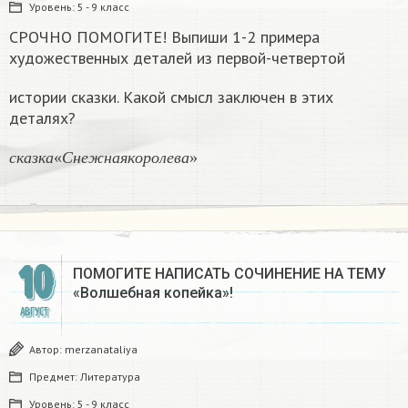
Уровень:
5 - 9 класс
СРОЧНО ПОМОГИТЕ! Выпиши 1-2 примера
художественных деталей из первой-четвертой
истории сказки. Какой смысл заключен в этих
деталях?
с
к
а
з
к
а
«
С
н
е
ж
н
а
я
к
о
р
о
л
е
в
а
»
с
к
а
з
к
а
«
С
н
е
ж
н
а
я
к
о
р
о
л
е
в
а
»
10
ПОМОГИТЕ НАПИСАТЬ СОЧИНЕНИЕ НА ТЕМУ
«Волшебная копейка»!
АВГУСТ
Автор:
merzanataliya
Предмет:
Литература
Уровень:
5 - 9 класс