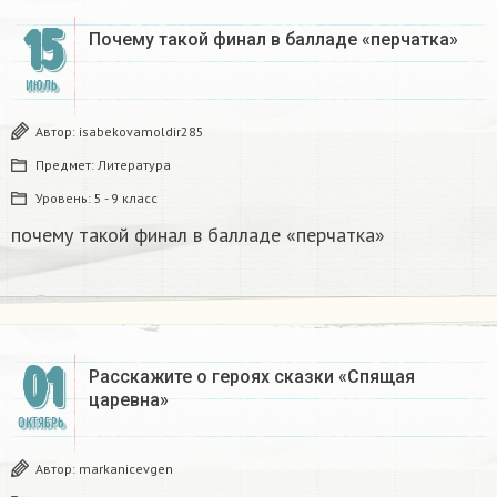
15
Почему такой финал в балладе «перчатка»​
ИЮЛЬ
Автор:
isabekovamoldir285
Предмет:
Литература
Уровень:
5 - 9 класс
почему такой финал в балладе «перчатка»​
01
Расскажите о героях сказки «Спящая
царевна»
ОКТЯБРЬ
Автор:
markanicevgen