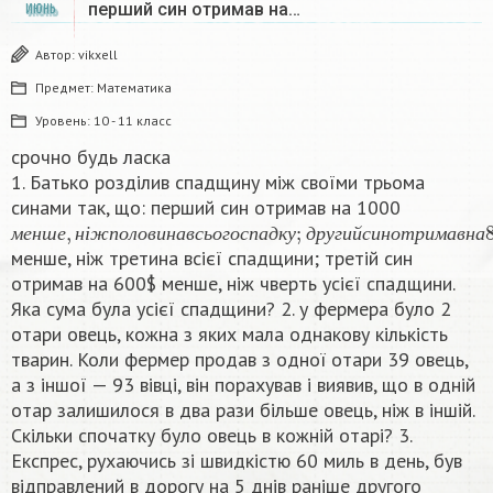
перший син отримав на…
ИЮНЬ
Автор:
vikxell
Предмет:
Математика
Уровень:
10 - 11 класс
срочно будь ласка
1. Батько роздiлив спадщину мiж своїми трьома
синами так, що: перший син отримав на 1000
м
е
н
ш
е
,
н
і
ж
п
о
л
о
в
и
н
а
в
с
ь
о
г
о
с
п
а
д
к
у
;
д
р
у
г
и
й
с
и
н
о
т
р
и
м
а
в
н
м
е
н
ш
е
н
і
ж
п
о
л
о
в
и
н
а
в
с
ь
о
г
о
с
п
а
д
к
у
д
р
у
г
и
й
с
и
н
о
т
р
и
м
а
в
н
а
менше, ніж третина всієї спадщини; третій син
отримав на 600$ менше, ніж чверть усієї спадщини.
Яка сума була усієї спадщини? 2. у фермера було 2
отари овець, кожна з яких мала однакову кількість
тварин. Коли фермер продав з одноï отари 39 овець,
а з іншої — 93 вівці, він порахував і виявив, що в однiй
отар залишилося в два рази більше овець, ніж в іншій.
Скільки спочатку було овець в кожній отарi? 3.
Експрес, рухаючись зі швидкістю 60 миль в день, був
відправлений в дорогу на 5 днів раніше другого