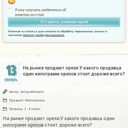
Я хочу получать уведомления об
ответах на e-mail
Нажимая на кнопку я даю согласие на обработку персональных данных и
принимаю
политику конфиденциальности
.
13
На рынке продают орехи.У какого продавца
один килограмм орехов стоит дороже всего?
СЕНТЯБРЬ
Автор:
ak1goalkeeper
Предмет:
Математика
Уровень:
1 - 4 класс
На рынке продают орехи.У какого продавца один
килограмм орехов стоит дороже всего?