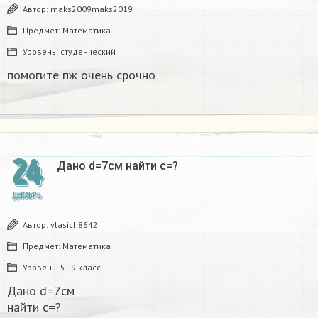
Автор:
maks2009maks2019
Предмет:
Математика
Уровень:
студенческий
помогите пж очень срочно​
24
Дано d=7см найти с=?​
ДЕКАБРЬ
Автор:
vlasich8642
Предмет:
Математика
Уровень:
5 - 9 класс
Дано d=7см
найти с=?​