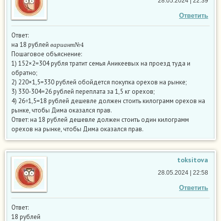
28.05.2024 | 22:39
Ответить
Ответ:
в
а
р
и
а
н
т
№
4
на 18 рублей
в
а
р
и
а
н
т
№
Пошаговое объяснение:
1) 152×2=304 рубля тратит семья Аникеевых на проезд туда и
обратно;
2) 220×1,5=330 рублей обойдется покупка орехов на рынке;
3) 330-304=26 рублей переплата за 1,5 кг орехов;
4) 26÷1,5=18 рублей дешевле должен стоить килограмм орехов на
рынке, чтобы Дима оказался прав.
Ответ: на 18 рублей дешевле должен стоить один килограмм
орехов на рынке, чтобы Дима оказался прав.
toksitova
28.05.2024 | 22:58
Ответить
Ответ:
18 рублей