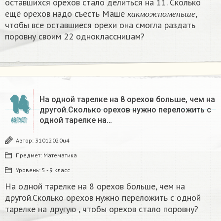
оставшихся орехов стало делиться на 11. Сколько
к
а
к
м
о
ж
н
о
м
е
н
ь
ш
е
ещё орехов надо съесть Маше
,
к
а
к
м
о
ж
н
о
м
е
н
ь
ш
е
чтобы все оставшиеся орехи она смогла раздать
поровну своим 22 одноклассницам?
14
На одной тарелке на 8 орехов больше, чем на
другой.Сколько орехов нужно переложить с
одной тарелке на…
АВГУСТ
Автор:
31012020u4
Предмет:
Математика
Уровень:
5 - 9 класс
На одной тарелке на 8 орехов больше, чем на
другой.Сколько орехов нужно переложить с одной
тарелке на другую , чтобы орехов стало поровну?​