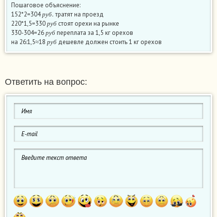
Пошаговое объяснение:
р
у
б
.
152*2=304
тратят на проезд
р
у
б
р
у
б
220*1,5=330
стоят орехи на рынке
р
у
б
р
у
б
330-304=26
переплата за 1,5 кг орехов
р
у
б
р
у
б
на 26:1,5≈18
дешевле должен стоить 1 кг орехов
р
у
б
Ответить на вопрос: