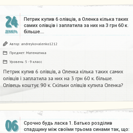
24
Петрик купив 6 олiвцiв, а Оленка кілька таких
самих олівців і заплатила за них на 3 грн 60 к.
більше….
ДЕКАБРЬ
Автор:
andreykovalenko1212
Предмет:
Математика
Уровень:
5 - 9 класс
Петрик купив 6 олiвцiв, а Оленка кілька таких самих
олівців і заплатила за них на 3 грн 60 к. більше.
Олівець коштує 90 к. Скільки олівців купила Оленка?​
06
Срочно будь ласка 1. Батько роздiлив
спадщину мiж своїми трьома синами так, що: