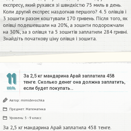
експресу, який рухався зі швидкістю 75 миль в день.
Коли другий експрес наздогнав першого? 4. 5 олівців і
3 зошити разом коштували 170 гривень. Після того, як
олівці подешевшали на 20%, а зошити подорожчали
на 30%, за з олівця та 5 зошитів заплатили 284 гривні.
Знайдіть початкову ціну олівця і зошита.​
11
За 2,5 кг мандарина Арай заплатила 458
тенге. Сколько денег она должна заплатить,
если будет покупать…
ИЮЛЬ
Автор:
mimidevochka
Предмет:
Математика
Уровень:
5 - 9 класс
За 2,5 кг мандарина Арай заплатила 458 тенге.