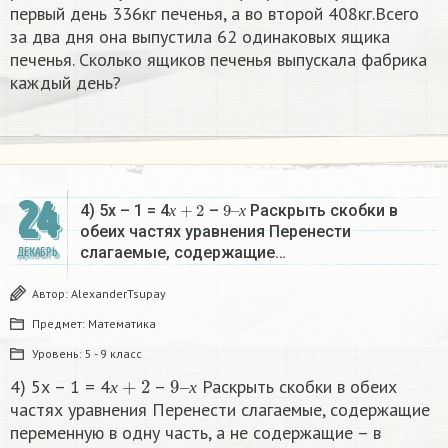
первый день 336кг печенья, а во второй 408кг.Всего
за два дня она выпустила 62 одинаковых ящика
печенья. Сколько ящиков печенья выпускала фабрика
каждый день?
24
х
+
2
9
х
–
4) 5х – 1 = 4
–
Раскрыть скобки в
х
х
обеих частях уравнения Перенести
слагаемые, содержащие…
ДЕКАБРЬ
Автор:
AlexanderTsupay
Предмет:
Математика
Уровень:
5 - 9 класс
х
+
2
9
х
–
4) 5х – 1 = 4
–
Раскрыть скобки в обеих
х
х
частях уравнения Перенести слагаемые, содержащие
переменную в одну часть, а не содержащие – в