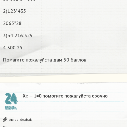
2)123*435
2065*28
3)34 216:329
4 300:25
Помагите пожалуйста дам 50 баллов
24
x
−
1
X
=0 помогите пожалуйста срочно
ДЕКАБРЬ
Автор:
deabak