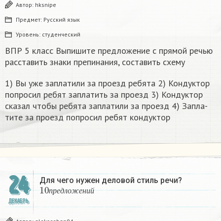
Автор:
hksnipe
Предмет:
Русский язык
Уровень:
студенческий
ВПР 5 класс Выпишите предложение с прямой речью
расставить знаки препинания, составить схему
1) Вы уже за­пла­ти­ли за про­езд ре­бя­та 2) Кон­дук­тор
по­про­сил ребят за­пла­тить за про­езд 3) Кон­дук­тор
ска­зал чтобы ре­бя­та за­пла­ти­ли за про­езд 4) За­пла­
ти­те за про­езд по­про­сил ребят кон­дук­тор​
24
Для чего нужен деловой стиль речи?
10
п
р
е
д
л
о
ж
е
н
и
й
п
р
е
д
л
о
ж
е
н
и
й
ДЕКАБРЬ