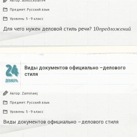
Автор:
aleksceban94
Предмет:
Русский язык
Уровень:
5 - 9 класс
10
п
р
е
д
л
о
ж
е
н
и
й
Для чего нужен деловой стиль речи?
п
р
е
д
л
о
ж
е
н
и
й
24
Виды документов официально –делового
стиля
ДЕКАБРЬ
Автор:
Zaminaej
Предмет:
Русский язык
Уровень:
5 - 9 класс
Виды документов официально –делового стиля