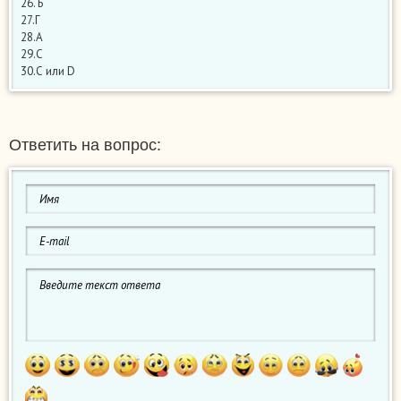
26. Б
27.Г
28.А
29.С
30.С или D
Ответить на вопрос: