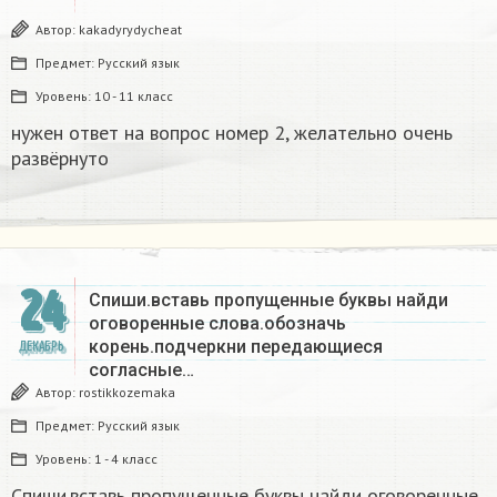
Автор:
kakadyrydycheat
Предмет:
Русский язык
Уровень:
10 - 11 класс
нужен ответ на вопрос номер 2, желательно очень
развёрнуто
24
Спиши.вставь пропущенные буквы найди
оговоренные слова.обозначь
корень.подчеркни передающиеся
ДЕКАБРЬ
согласные…
Автор:
rostikkozemaka
Предмет:
Русский язык
Уровень:
1 - 4 класс
Спиши.вставь пропущенные буквы найди оговоренные