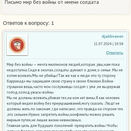
Письмо мир без войны от имени солдата
Ответов к вопросу: 1
djalilivanov
11.07.2024 | 16:58
Ответить
Мир без войны — мечта миллионов людей,которая ,увы,нам пока
недоступна.Сидя в окопах,солдаты думают о доме,о семье .Мы не
хотим воевать!Мы не убийцы!Так же как и люди «по ту сторону
баррикад» мы защищаем свою страну и своих близких.Война-
страшная вещь,часто мои сослуживцы сходят с ума ,не выдержав
голод,холод,ужасы войны.
Мы не должны воевать,убивая тех,на ком нет вины.Я как человек
который видел войну без приукрашиваний,могу сказать : Людт не
должны жить по законам ,где написано ,что правда на стороне тех
,кто сильнее.Нужно запретить войны,конфликты можно решать
мирным путем,не лишая жизни невиновных.
Главная цель для будущих поколений -прекратить войны.Чтобы