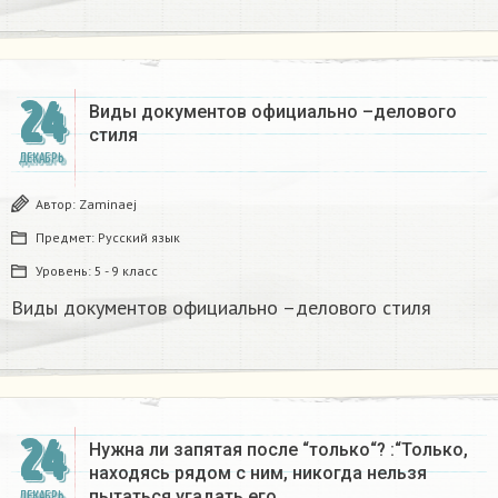
24
Виды документов официально –делового
стиля
ДЕКАБРЬ
Автор:
Zaminaej
Предмет:
Русский язык
Уровень:
5 - 9 класс
Виды документов официально –делового стиля
24
Нужна ли запятая после “только“? :“Только,
находясь рядом с ним, никогда нельзя
пытаться угадать его…
ДЕКАБРЬ