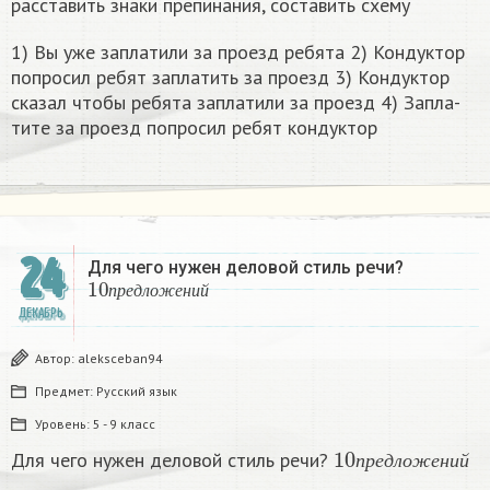
расставить знаки препинания, составить схему
1) Вы уже за­пла­ти­ли за про­езд ре­бя­та 2) Кон­дук­тор
по­про­сил ребят за­пла­тить за про­езд 3) Кон­дук­тор
ска­зал чтобы ре­бя­та за­пла­ти­ли за про­езд 4) За­пла­
ти­те за про­езд по­про­сил ребят кон­дук­тор​
24
Для чего нужен деловой стиль речи?
10
п
р
е
д
л
о
ж
е
н
и
й
п
р
е
д
л
о
ж
е
н
и
й
ДЕКАБРЬ
Автор:
aleksceban94
Предмет:
Русский язык
Уровень:
5 - 9 класс
10
п
р
е
д
л
о
ж
е
н
и
Для чего нужен деловой стиль речи?
п
р
е
д
л
о
ж
е
н
и
й