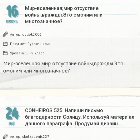
16
Мир-вселенная;мир отсуствие
войны,вражды.Это омоним или
многозначное?
НОЯБРЬ
Автор:
guljok2003
Предмет:
Русский язык
Уровень:
5 - 9 класс
Мир-вселенная;мир отсуствие войны,вражды.Это
омоним или многозначное?
24
CONHEIROS 525. Напиши письмо
благодарности Солнцу. Используй матери ал
данного параграфа. Продумай дизайн…
МАЙ
Автор:
skulkadenis227