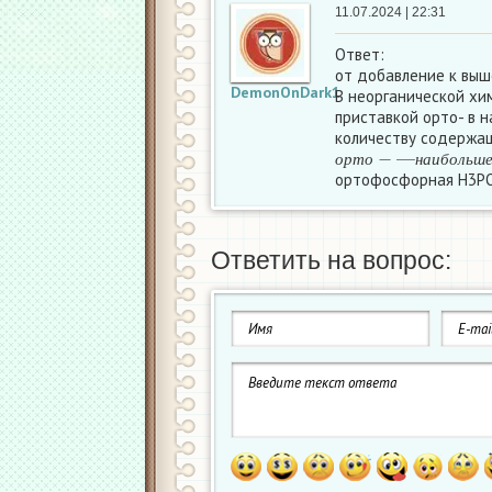
11.07.2024 | 22:31
Ответ:
от добавление к выш
DemonOnDark1
В неорганической хи
приставкой орто- в 
количеству содержащ
о
р
т
о
−
—
н
а
и
б
о
л
ь
ш
е
о
р
т
о
н
а
и
б
о
л
ь
ш
ортофосфорная Н3РО
Ответить на вопрос: