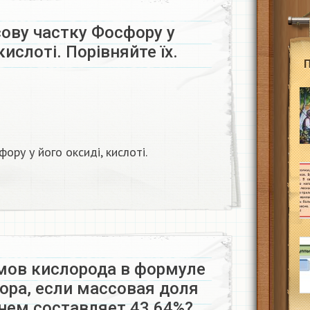
ову частку Фосфору у
кислоті. Порівняйте їх.​
ору у його оксиді, кислоті.
мов кислорода в формуле
ора, если массовая доля
нем составляет 43,64%?