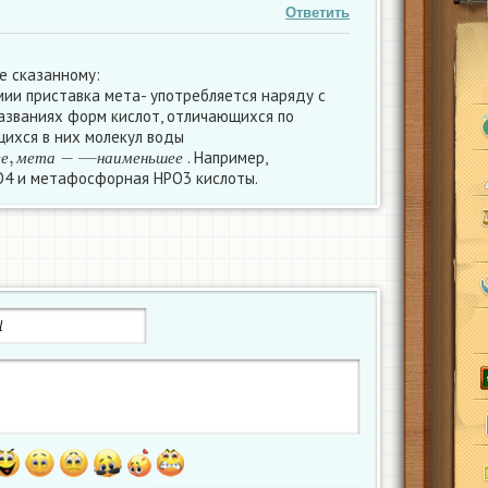
Ответить
е сказанному:
мии приставка мета- употребляется наряду с
названиях форм кислот, отличающихся по
ихся в них молекул воды
е
,
м
е
т
а
−
—
н
а
и
м
е
н
ь
ш
е
е
. Например,
е
е
м
е
т
а
н
а
и
м
е
н
ь
ш
е
е
4 и метафосфорная НРО3 кислоты.