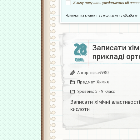
Я хочу получать уведомления об ответ
Нажимая на кнопку я даю согласие на обработк
28
Записати хім
прикладі ор
ИЮНЬ
Автор:
вика3980
Предмет:
Химия
Уровень:
5 - 9 класс
Записати хімічні властивос
кислоти