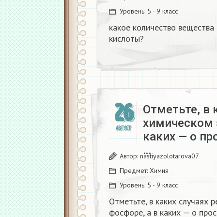
Уровень:
5 - 9 класс
какое количество вещества
кислоты?​
26
Отметьте, в 
химическом 
АВГУСТ
каких — о п
…
Автор:
nastiyazolotarova07
Предмет:
Химия
Уровень:
5 - 9 класс
Отметьте, в каких случаях 
фосфоре, а в каких — о про