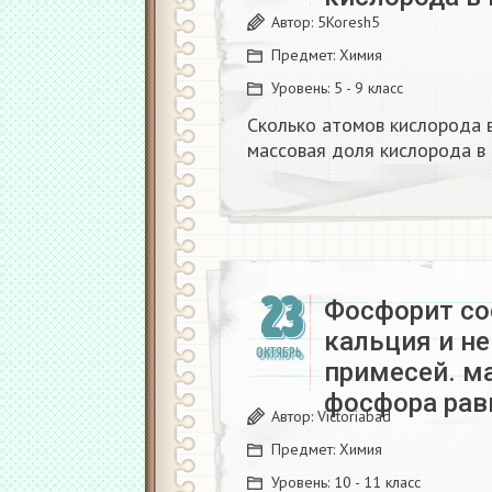
Автор:
5Koresh5
Предмет:
Химия
Уровень:
5 - 9 класс
Сколько атомов кислорода 
массовая доля кислорода в
23
Фосфорит со
кальция и н
ОКТЯБРЬ
примесей. ма
фосфора рав
Автор:
Victoriabad
Предмет:
Химия
Уровень:
10 - 11 класс