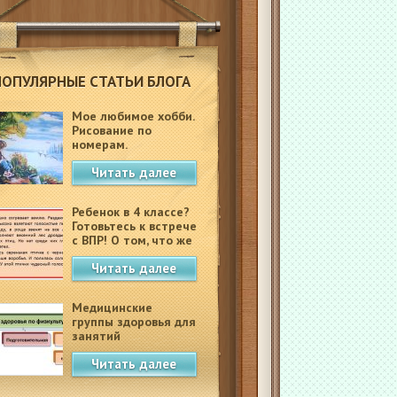
ПОПУЛЯРНЫЕ СТАТЬИ БЛОГА
Мое любимое хобби.
Рисование по
номерам.
Читать далее
Ребенок в 4 классе?
Готовьтесь к встрече
с ВПР! О том, что же
это такое.
Читать далее
Медицинские
группы здоровья для
занятий
физкультурой в
Читать далее
школе