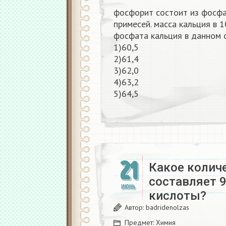
фосфорит состоит из фосфа
примесей. масса кальция в 
фосфата кальция в данном 
1)60,5
2)61,4
3)62,0
4)63,2
5)64,5​
21
Какое колич
составляет 
ИЮНЬ
кислоты?​
Автор:
badridenolzas
Предмет:
Химия