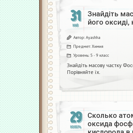
31
Знайдіть мас
його оксиді, 
МАЙ
Автор:
Ayashha
Предмет:
Химия
Уровень:
5 - 9 класс
Знайдіть масову частку Фосф
Порівняйте їх.​
29
Сколько ато
оксида фосф
НОЯБРЬ
кислорода в 