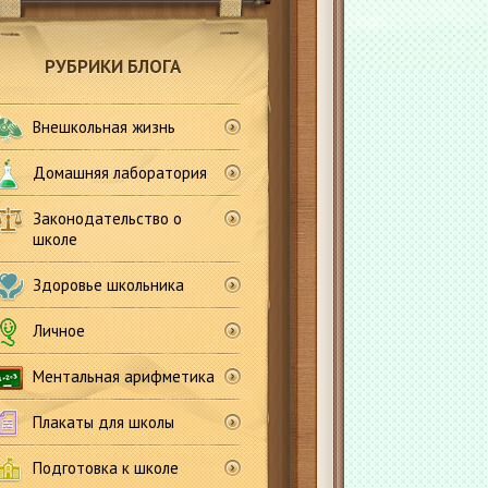
РУБРИКИ БЛОГА
Внешкольная жизнь
Домашняя лаборатория
Законодательство о
школе
Здоровье школьника
Личное
Ментальная арифметика
Плакаты для школы
Подготовка к школе