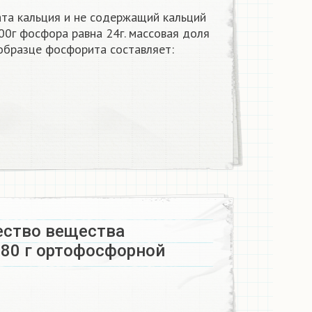
та кальция и не содержащий кальций
100г фосфора равна 24г. массовая доля
образце фосфорита составляет:
ество вещества
980 г ортофосфорной