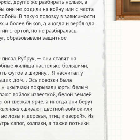
, другие же разбирать нельзя, а
ю
р
т
а
бы они не ходили на войну или с места
 собой». В такую повозку в зависимости
х и более быков, а иногда и верблюда.
ии с юртой, но не разбиралась.
уг, образовывали защитное
 писал Рубрук, — они ставят на
обные жилища настолько большими,
ть футов в ширину… Я насчитал у
нущих дом… Ось повозки была
…». «кыпчаки покрывали юрты белым
вают войлок известкой, белой землей
 он сверкал ярче, а иногда они берут
к
ы
п
ч
а
к
и
сшивают цветной войлок или
к
ы
п
ч
а
к
и
ые лозы и деревья, птиц и зверей». Из
трь сапог, колпаки, а также потники