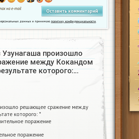
ах на e-mail
у персональных данных и принимаю
политику конфиденциальности
.
з Узунагаша произошло
ражение между Кокандом
результате которого:…
роизошло решающее сражение между
тате которого: *
шительное поражение
ельное поражение