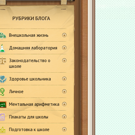
РУБРИКИ БЛОГА
Внешкольная жизнь
Домашняя лаборатория
Законодательство о
школе
Здоровье школьника
Личное
Ментальная арифметика
Плакаты для школы
Подготовка к школе