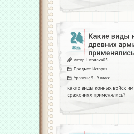
24
Какие виды 
древних арми
ИЮНЬ
применялись
Автор:
listratova05
Предмет:
История
Уровень:
5 - 9 класс
какие виды конных войск им
сражениях применялись?​