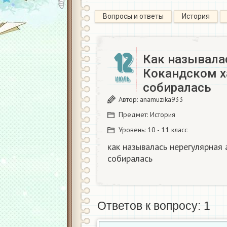
Вопросы и ответы
История
12
Как называла
Кокандском х
ИЮЛЬ
собиралась​
Автор:
anamuzika933
Предмет:
История
Уровень:
10 - 11 класс
как называлась нерегулярная 
собиралась​
Ответов к вопросу: 1