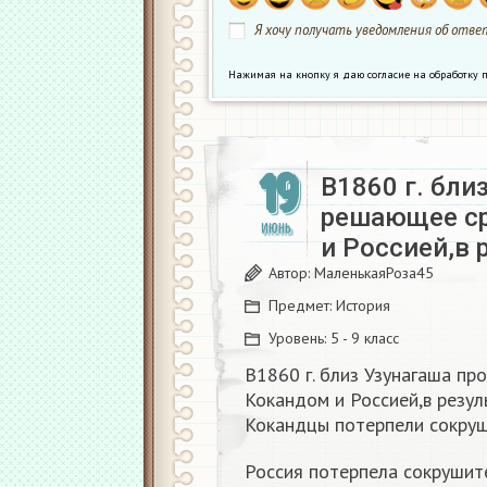
Я хочу получать уведомления об ответ
Нажимая на кнопку я даю согласие на обработк
19
В1860 г. бли
решающее с
ИЮНЬ
и Россией,в 
Автор:
МаленькаяРоза45
Предмет:
История
Уровень:
5 - 9 класс
В1860 г. близ Узунагаша п
Кокандом и Россией,в резуль
Кокандцы потерпели сокру
Россия потерпела сокрушит