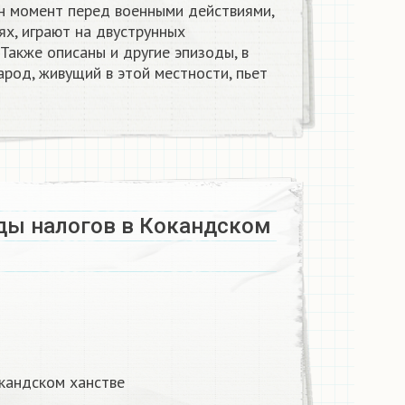
н момент перед военными действиями,
ях, играют на двуструнных
 Также описаны и другие эпизоды, в
арод, живущий в этой местности, пьет
ды налогов в Кокандском
кандском ханстве​