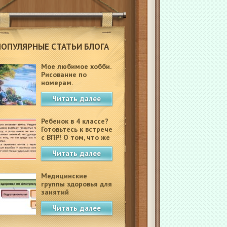
ПОПУЛЯРНЫЕ СТАТЬИ БЛОГА
Мое любимое хобби.
Рисование по
номерам.
Читать далее
Ребенок в 4 классе?
Готовьтесь к встрече
с ВПР! О том, что же
это такое.
Читать далее
Медицинские
группы здоровья для
занятий
физкультурой в
Читать далее
школе