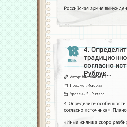
Российская армия вынужден
18
4. Определи
традиционно
ИЮНЬ
согласно ис
Рубрук…
Автор:
biletskak0610
Предмет:
История
Уровень:
5 - 9 класс
4. Определите особенности
согласно источникам. План
«Иные жилища скоро разбир