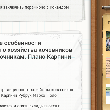
а заключить перемирие с Кокандом​
те особенности
го хозяйства кочевников
точникам. Плано Карпини
 традиционного хозяйства кочевников
о Карпини Рубрук Марко Поло
аются и опять складываются и
ю
р
т
а