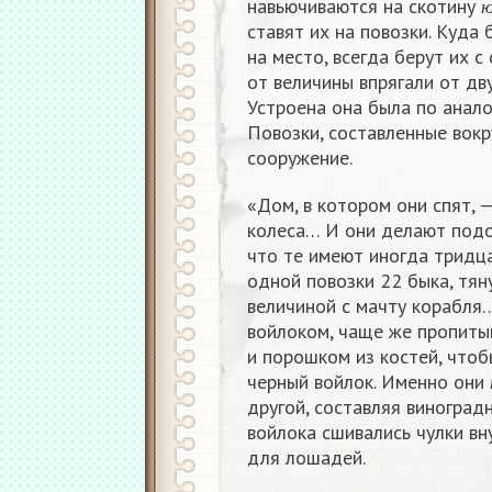
навьючиваются на скотину
ставят их на повозки. Куда 
на место, всегда берут их с
от величины впрягали от дву
Устроена она была по аналог
Повозки, составленные вокр
сооружение.
«Дом, в котором они спят, —
колеса… И они делают под
что те имеют иногда тридца
одной повозки 22 быка, тя
величиной с мачту корабля
войлоком, чаще же пропиты
и порошком из костей, чтобы
черный войлок. Именно они
другой, составляя виноградн
войлока сшивались чулки вну
для лошадей.