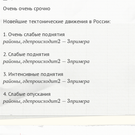
Очень очень срочно
Новейшие тектонические движения в России:
1. Очень слабые поднятия
р
а
й
о
н
ы
,
г
д
е
п
р
о
и
с
х
о
д
и
т
2
−
3
п
р
и
м
е
р
а
р
а
й
о
н
ы
г
д
е
п
р
о
и
с
х
о
д
и
т
п
р
и
м
е
р
а
2. Слабые поднятия
р
а
й
о
н
ы
,
г
д
е
п
р
о
и
с
х
о
д
и
т
2
−
3
п
р
и
м
е
р
а
р
а
й
о
н
ы
г
д
е
п
р
о
и
с
х
о
д
и
т
п
р
и
м
е
р
а
3. Интенсивные поднятия
р
а
й
о
н
ы
,
г
д
е
п
р
о
и
с
х
о
д
и
т
2
−
3
п
р
и
м
е
р
а
р
а
й
о
н
ы
г
д
е
п
р
о
и
с
х
о
д
и
т
п
р
и
м
е
р
а
4. Слабые опускания
р
а
й
о
н
ы
,
г
д
е
п
р
о
и
с
х
о
д
и
т
2
−
3
п
р
и
м
е
р
а
р
а
й
о
н
ы
г
д
е
п
р
о
и
с
х
о
д
и
т
п
р
и
м
е
р
а