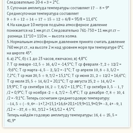
Следовательно 20-
= 2°С.
17
−
8
3. Суточная амплитуда температуры составляет
= 9°
Среднесуточная температура составляет
9
+
8
+
12
+
14
+
17
+
15
+
12
+
6
/8 = 93/8 = 11,6°С
4. На каждые 10 метров подъёма атмосферное давление
понижается на 1 мм.рт.ст. Следовательно 761-750 = 11 мм.рт.ст —
разница. 11*10 = 110 м. — высота холма.
5. Нормальным атмосферным давлением принято считать давление
760 мм.рт.ст., на высоте 2 м над уровнем моря при температуре 0°С
на широте 45°.
6. а) 2°С, б) с 1 до 23 часов, ежечасно, в) 4,8°С
12
,
5
+
16
,
4
7
,
2
+
12
7. Т ср января -
/2 = -14,5°С; Т ср февраля -
/2 =
4
,
5
−
2
,
5
10
,
8
+
3
,
5
-9,6°С; Т ср марта -
/2 = -1°С; Т ср апреля
/2 =
20
,
5
+
9
,
7
21
,
2
+
12
7,2°С; Т ср мая
/2 = 15,1°С; Т ср июня
/2 = 16,6°С;
25
,
5
+
14
,
6
25
,
2
+
14
,
6
Т ср июля
/2 = 20,1°С; Т ср августа
/2 =
16
,
2
+
7
,
6
3
,
5
−
1
,
7
19,9°С; Т ср сентября
/2 = 11,9°С; Т ср октября
2
+
4
,
7
7
,
8
+
10
,
4
/2 = 0,9°С; Т ср ноября -
/2 = -3,4°С; Т ср декабря -
/2 = -9,1°С. Теперь сосчитаем среднегодовую температуру:
−
14
,
5
+
(
−
9
,
6
−
1
−
3
,
4
−
9
,
1
+
+7,2+15,1+16,6+20,1+19,9+11,9+0,9+
+
−
37
,
6
+
91
,
7
/12 =
/12 = 54,1/12 = 4,5°С
16
,
4
+
25
,
5
Теперь найдём годовую амплитуду температуры:
=
41,9°