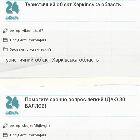
24
Туристичний об’єкт Харківська область
ДЕКАБРЬ
Автор:
viktoria6167
Предмет:
География
Уровень:
студенческий
Туристичний об’єкт Харківська область
24
Помогите срочно вопрос лёгкий ❗ДАЮ 30
БАЛЛОВ❗​
ДЕКАБРЬ
Автор:
sbojkofdhjbvghk
Предмет:
География