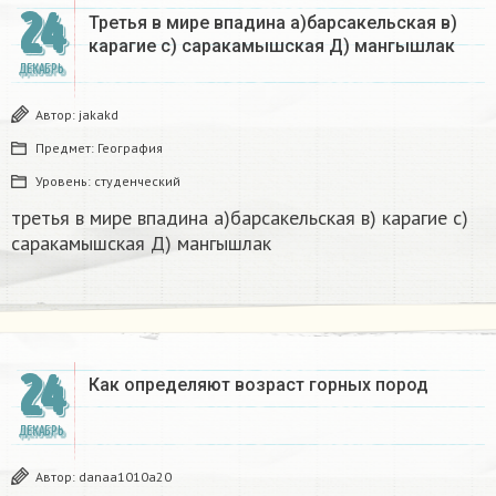
24
Третья в мире впадина а)барсакельская в)
карагие с) саракамышская Д) мангышлак​
ДЕКАБРЬ
Автор:
jakakd
Предмет:
География
Уровень:
студенческий
третья в мире впадина а)барсакельская в) карагие с)
саракамышская Д) мангышлак​
24
Как определяют возраст горных пород
ДЕКАБРЬ
Автор:
danaa1010a20