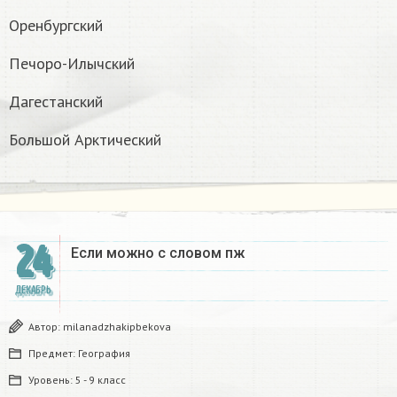
Оренбургский
Печоро-Илычский
Дагестанский
Большой Арктический
24
Если можно с словом пж​
ДЕКАБРЬ
Автор:
milanadzhakipbekova
Предмет:
География
Уровень:
5 - 9 класс