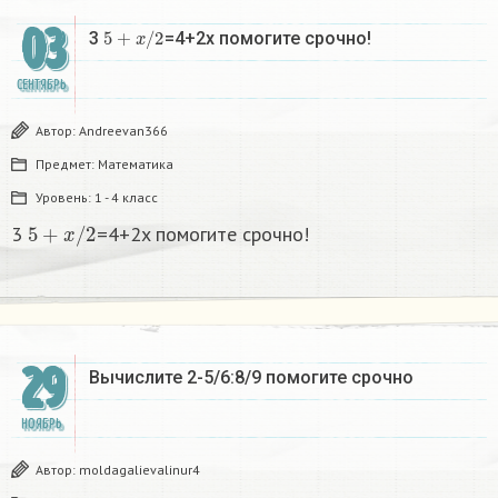
03
5
+
x
/
2
3
=4+2x помогите срочно!
СЕНТЯБРЬ
Автор:
Andreevan366
Предмет:
Математика
Уровень:
1 - 4 класс
5
+
x
/
2
3
=4+2x помогите срочно!
29
Вычислите 2-5/6:8/9 помогите срочно
НОЯБРЬ
Автор:
moldagalievalinur4