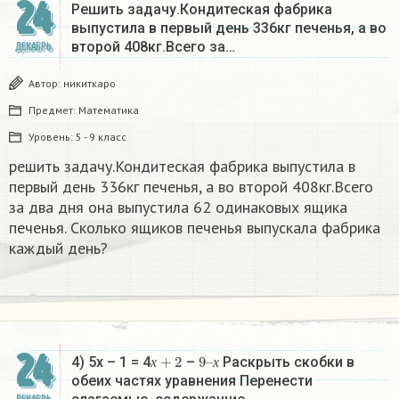
24
Решить задачу.Кондитеская фабрика
выпустила в первый день 336кг печенья, а во
второй 408кг.Всего за…
ДЕКАБРЬ
Автор:
никиткаро
Предмет:
Математика
Уровень:
5 - 9 класс
решить задачу.Кондитеская фабрика выпустила в
первый день 336кг печенья, а во второй 408кг.Всего
за два дня она выпустила 62 одинаковых ящика
печенья. Сколько ящиков печенья выпускала фабрика
каждый день?
24
х
+
2
9
х
–
4) 5х – 1 = 4
–
Раскрыть скобки в
х
х
обеих частях уравнения Перенести