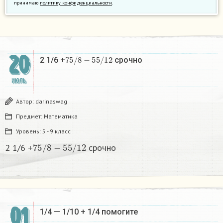
принимаю
политику конфиденциальности
.
20
7
5
/
8
−
5
5
/
12
2 1/6 +
срочно ​
ИЮЛЬ
Автор:
darinaswag
Предмет:
Математика
Уровень:
5 - 9 класс
7
5
/
8
−
5
5
/
12
2 1/6 +
срочно ​
01
1/4 — 1/10 + 1/4 помогите ​