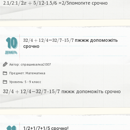
2.1/2:
-1.5/6 =2/3помогите срочно​
10
3
2
/
4
+
1
2
/
4
3
1
2
5
/
/
7
7
–
—
пжжж допоможіть
срочно
ДЕКАБРЬ
Автор:
спрашивалка2007
Предмет:
Математика
Уровень:
5 - 9 класс
3
2
/
4
+
1
2
/
4
3
1
2
5
/
/
7
7
–
—
пжжж допоможіть срочно
1/2+1/7+1/5 срочно!​