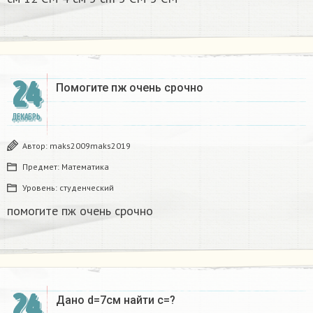
24
Помогите пж очень срочно​
ДЕКАБРЬ
Автор:
maks2009maks2019
Предмет:
Математика
Уровень:
студенческий
помогите пж очень срочно​
24
Дано d=7см найти с=?​