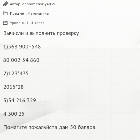
Автор:
denromenskiy4839
Предмет:
Математика
Уровень:
1 - 4 класс
Вычисли и выполнить проверку
1)568 900+548
80 002-54 860
2)123*435
2065*28
3)34 216:329
4 300:25
Помагите пожалуйста дам 50 баллов