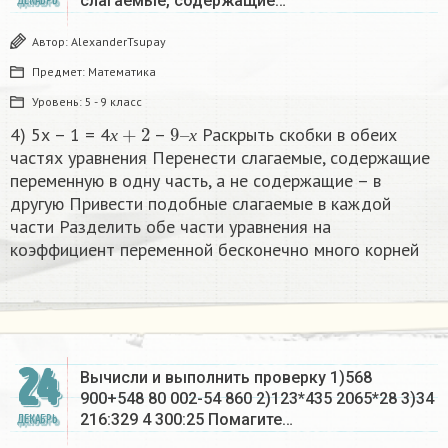
слагаемые, содержащие…
ДЕКАБРЬ
Автор:
AlexanderTsupay
Предмет:
Математика
Уровень:
5 - 9 класс
х
+
2
9
х
–
4) 5х – 1 = 4
–
Раскрыть скобки в обеих
х
х
частях уравнения Перенести слагаемые, содержащие
переменную в одну часть, а не содержащие – в
другую Привести подобные слагаемые в каждой
части Разделить обе части уравнения на
коэффициент переменной бесконечно много корней​
24
Вычисли и выполнить проверку 1)568
900+548 80 002-54 860 2)123*435 2065*28 3)34
216:329 4 300:25 Помагите…
ДЕКАБРЬ