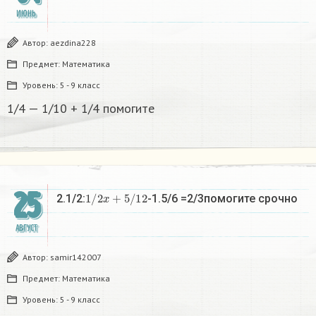
ИЮНЬ
Автор:
aezdina228
Предмет:
Математика
Уровень:
5 - 9 класс
1/4 — 1/10 + 1/4 помогите ​
25
1
/
2
x
+
5
/
12
2.1/2:
-1.5/6 =2/3помогите срочно​
АВГУСТ
Автор:
samir142007
Предмет:
Математика
Уровень:
5 - 9 класс
1
/
2
x
+
5
/
12