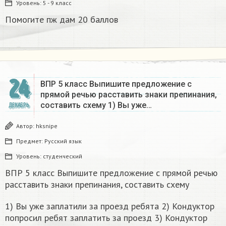
Уровень:
5 - 9 класс
Помогите пж дам 20 баллов ​
24
ВПР 5 класс Выпишите предложение с
прямой речью расставить знаки препинания,
составить схему 1) Вы уже…
ДЕКАБРЬ
Автор:
hksnipe
Предмет:
Русский язык
Уровень:
студенческий
ВПР 5 класс Выпишите предложение с прямой речью
расставить знаки препинания, составить схему
1) Вы уже за­пла­ти­ли за про­езд ре­бя­та 2) Кон­дук­тор
по­про­сил ребят за­пла­тить за про­езд 3) Кон­дук­тор