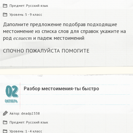
Предмет:
Русский язык
Уровень:
5 - 9 класс
Даполните предложение подобрав подходящие
местоимение из списка слов для справок укажите на
е
с
л
и
е
с
т
род
и падеж местоимений
е
с
л
и
е
с
т
СПОЧНО ПОЖАЛУЙСТА ПОМОГИТЕ
02
Разбор местоимения-ты быстро
ОКТЯБРЬ
Автор:
deadp2338
Предмет:
Русский язык
Уровень:
1 - 4 класс