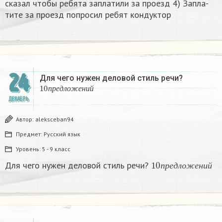
ска­зал чтобы ре­бя­та за­пла­ти­ли за про­езд 4) За­пла­
ти­те за про­езд по­про­сил ребят кон­дук­тор​
24
Для чего нужен деловой стиль речи?
10
п
р
е
д
л
о
ж
е
н
и
й
п
р
е
д
л
о
ж
е
н
и
й
ДЕКАБРЬ
Автор:
aleksceban94
Предмет:
Русский язык
Уровень:
5 - 9 класс
10
п
р
е
д
л
о
ж
е
н
и
й
Для чего нужен деловой стиль речи?
п
р
е
д
л
о
ж
е
н
и
й