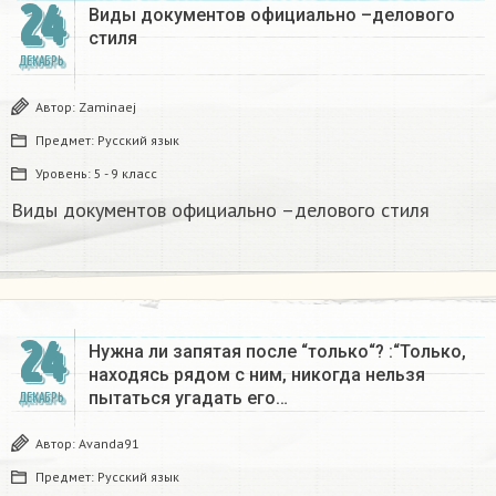
24
Виды документов официально –делового
стиля
ДЕКАБРЬ
Автор:
Zaminaej
Предмет:
Русский язык
Уровень:
5 - 9 класс
Виды документов официально –делового стиля
24
Нужна ли запятая после “только“? :“Только,
находясь рядом с ним, никогда нельзя
пытаться угадать его…
ДЕКАБРЬ
Автор:
Avanda91
Предмет:
Русский язык