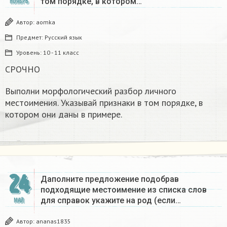
том порядке, в котором…
НОЯБРЬ
Автор:
aomka
Предмет:
Русский язык
Уровень:
10 - 11 класс
СРОЧНО
Выполни морфологический разбор личного
местоимения. Указывай признаки в том порядке, в
котором они даны в примере.
24
Даполните предложение подобрав
подходящие местоимение из списка слов
для справок укажите на род (если…
МАЙ
Автор:
ananas1835