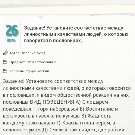
26
Задание! Установите соответствие между
личностными качествами людей, о которых
говорится в пословицах,…
ИЮЛЬ
Автор:
shapuvalov69
Предмет:
Обществознание
Уровень:
студенческий
Задание! Установите соответствие между
личностными качествами людей, о которых говорится
в пословицах, и видом общественной реакции на них.
пословицы ВИД ПОВЕДЕНИЯ А) С лодырем
поведёшься — горя наберёшься Б) Воспитание и
вежливость в лавочке не купишь В) Жадность —
каждому горю начало Г) Красна птица пером, а
человек — умом Д) Смелый там найдёт, где робкий