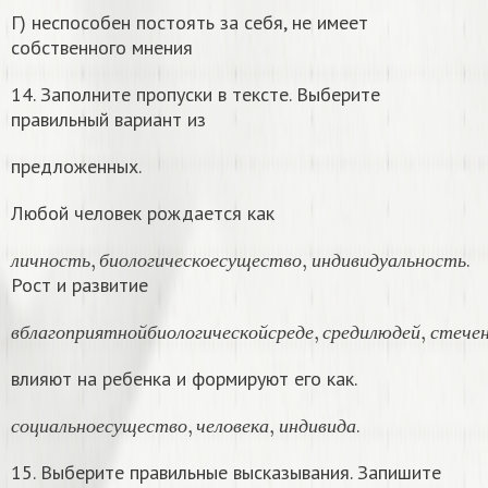
Г) неспособен постоять за себя, не имеет
собственного мнения
14. Заполните пропуски в тексте. Выберите
правильный вариант из
предложенных.
Любой человек рождается как
л
и
ч
н
о
с
т
ь
,
б
и
о
л
о
г
и
ч
е
с
к
о
е
с
у
щ
е
с
т
в
о
,
и
н
д
и
в
и
д
у
а
л
ь
н
о
с
т
ь
.
л
и
ч
н
о
с
т
ь
б
и
о
л
о
г
и
ч
е
с
к
о
е
с
у
щ
е
с
т
в
о
и
н
д
и
в
и
д
у
а
л
ь
н
о
с
т
ь
Рост и развитие
в
б
л
а
г
о
п
р
и
я
т
н
о
й
б
и
о
л
о
г
и
ч
е
с
к
о
й
с
р
е
д
е
,
с
р
е
д
и
л
ю
д
е
й
,
с
т
е
в
б
л
а
г
о
п
р
и
я
т
н
о
й
б
и
о
л
о
г
и
ч
е
с
к
о
й
с
р
е
д
е
с
р
е
д
и
л
ю
д
е
й
с
т
е
ч
е
влияют на ребенка и формируют его как.
с
о
ц
и
а
л
ь
н
о
е
с
у
щ
е
с
т
в
о
,
ч
е
л
о
в
е
к
а
,
и
н
д
и
в
и
д
а
.
с
о
ц
и
а
л
ь
н
о
е
с
у
щ
е
с
т
в
о
ч
е
л
о
в
е
к
а
и
н
д
и
в
и
д
а
15. Выберите правильные высказывания. Запишите