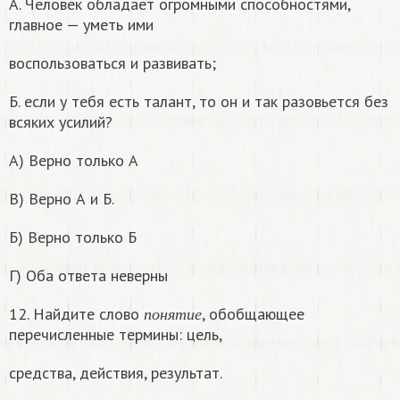
А. Человек обладает огромными способностями,
главное — уметь ими
воспользоваться и развивать;
Б. если у тебя есть талант, то он и так разовьется без
всяких усилий?
А) Верно только А
В) Верно А и Б.
Б) Верно только Б
Г) Оба ответа неверны
п
о
н
я
т
и
е
12. Найдите слово
, обобщающее
п
о
н
я
т
и
е
перечисленные термины: цель,
средства, действия, результат.