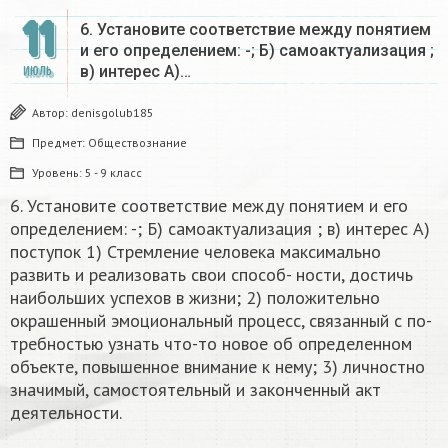
11
6. Установите соответствие между понятием
и его определением: -; Б) самоактуализация ;
в) интерес А)…
ИЮЛЬ
Автор:
denisgolub185
Предмет:
Обществознание
Уровень:
5 - 9 класс
6. Установите соответствие между понятием и его
определением: -; Б) самоактуализация ; в) интерес А)
поступок 1) Стремление человека максимально
развить и реализовать свои способ- ности, достичь
наибольших успехов в жизни; 2) положительно
окрашенный эмоциональный процесс, связанный с по-
требностью узнать что-то новое об определенном
объекте, повышенное внимание к нему; 3) личностно
значимый, самостоятельный и законченный акт
деятельности.​