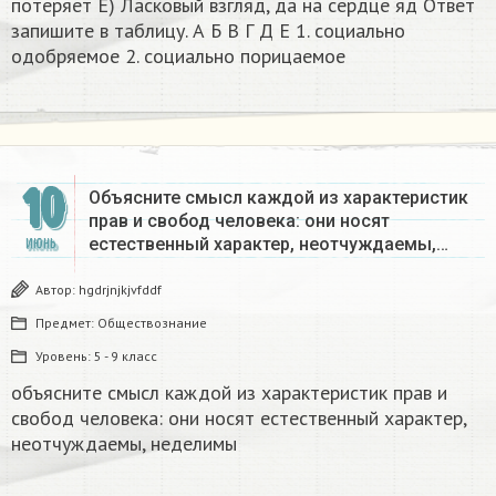
потеряет Е) Ласковый взгляд, да на сердце яд Ответ
запишите в таблицу. А Б В Г Д Е 1. социально
одобряемое 2. социально порицаемое​
10
Объясните смысл каждой из характеристик
прав и свобод человека: они носят
естественный характер, неотчуждаемы,…
ИЮНЬ
Автор:
hgdrjnjkjvfddf
Предмет:
Обществознание
Уровень:
5 - 9 класс
объясните смысл каждой из характеристик прав и
свобод человека: они носят естественный характер,
неотчуждаемы, неделимы