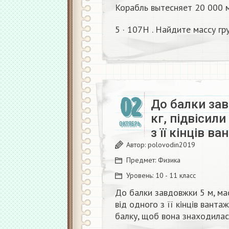
Корабль вытесняет 20 000 м
5 · 107Н . Найдите массу г
02
До балки зав
кг, підвісили
ОКТЯБРЬ
з її кінців 
Автор:
polovodin2019
Предмет:
Физика
Уровень:
10 - 11 класс
До балки завдовжки 5 м, маса
від одного з її кінців вант
балку, щоб вона знаходилась