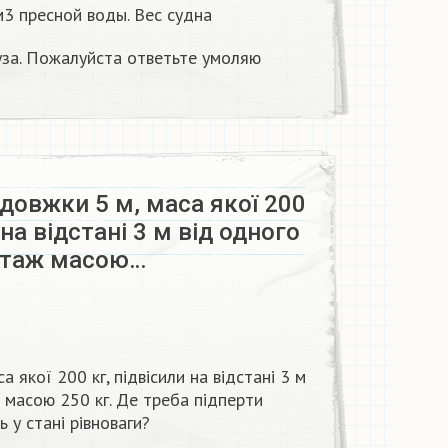
3 пресной воды. Вес судна
руза. Пожалуйста ответьте умоляю
довжки 5 м, маса якої 200
 на відстані 3 м від одного
вантаж масою…
 якої 200 кг, підвісили на відстані 3 м
аж масою 250 кг. Де треба підперти
 у стані рівноваги?