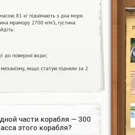
масою 81 кг піднімають з дна моря.
тина мрамору 2700 кгм3, густина
йдіть:
ї до поверхні води;
 механізму, якщо статую підняли за 2
дной части корабля — 300
асса этого корабля?