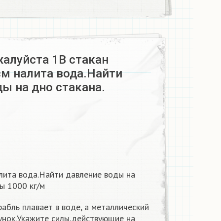
жалуйста 1В стакан
см налита вода.Найти
ы на дно стакана.
лита вода.Найти давление воды на
ы 1000 кг/м
абль плавает в воде, а металлический
унок.Укажите силы,действующие на