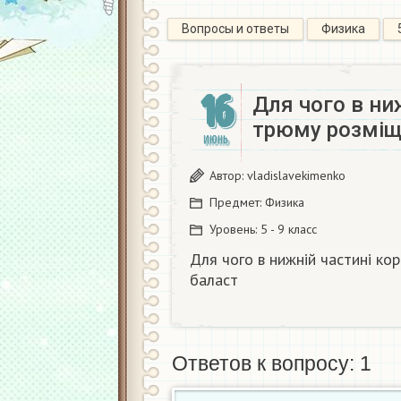
Вопросы и ответы
Физика
16
Для чого в ни
трюму розміщ
ИЮНЬ
Автор:
vladislavekimenko
Предмет:
Физика
Уровень:
5 - 9 класс
Для чого в нижній частині к
баласт
Ответов к вопросу: 1