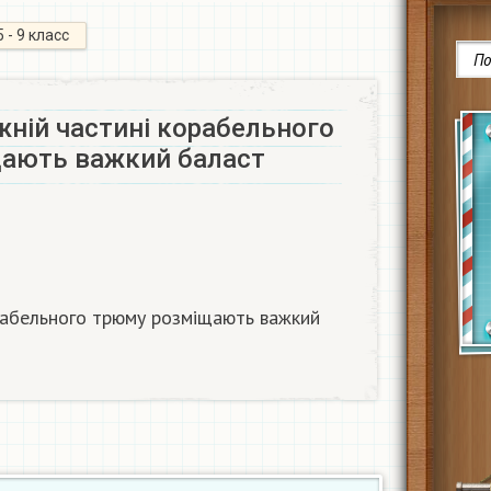
5 - 9 класс
жній частині корабельного
ають важкий баласт
орабельного трюму розміщають важкий