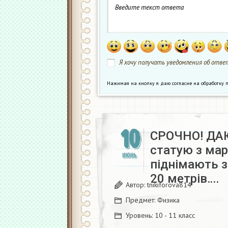
Я хочу получать уведомления об ответ
Нажимая на кнопку я даю согласие на обработк
10
СРОЧНО! ДАЮ
статую з ма
ИЮНЬ
піднімають з
20 метрів….
Автор:
tnikiforova814
Предмет:
Физика
Уровень:
10 - 11 класс