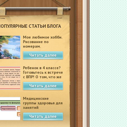
ПОПУЛЯРНЫЕ СТАТЬИ БЛОГА
Мое любимое хобби.
Рисование по
номерам.
Читать далее
Ребенок в 4 классе?
Готовьтесь к встрече
с ВПР! О том, что же
это такое.
Читать далее
Медицинские
группы здоровья для
занятий
физкультурой в
Читать далее
школе