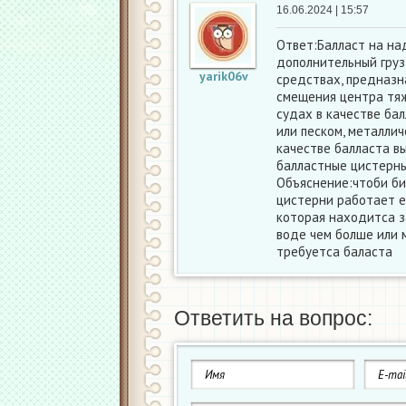
16.06.2024 | 15:57
Ответ:Балласт на на
дополнительный груз 
yarik06v
средствах, предназн
смещения центра тяж
судах в качестве ба
или песком, металлич
качестве балласта в
балластные цистерн
Объяснение:чтоби би
цистерни работает е
которая находитса з
воде чем болше или 
требуетса баласта
Ответить на вопрос: