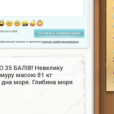
ах на e-mail
у персональных данных и принимаю
политику конфиденциальности
.
 35 БАЛІВ! Невелику
рмуру масою 81 кг
 дна моря. Глибина моря