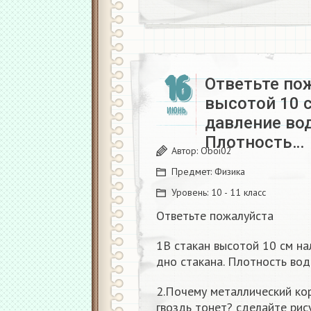
16
Ответьте по
высотой 10 
ИЮНЬ
давление вод
Плотность…
Автор:
Oboi02
Предмет:
Физика
Уровень:
10 - 11 класс
Ответьте пожалуйста
1В стакан высотой 10 см на
дно стакана. Плотность вод
2.Почему металлический кор
гвоздь тонет? сделайте рис