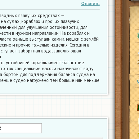
Ответить
дводных плавучих средствах —
на судах, кораблях и прочих плавучих
аченный для улучшения остойчивости, для
ести в нужном направлении. На кораблях и
лласта раньше выступали камни, мешки с землёй
еские и прочие тяжёлые изделия. Сегодня в
ыступает забортная вода, заполняющая
ы
ть устойчивей корабль имеет баластние
то так специальние насоси накачивают воду
а бортом для поддержания баланса судна на
менше судно нагружено тем больше или меньше