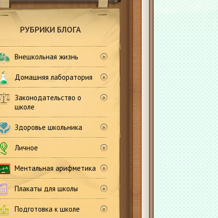
РУБРИКИ БЛОГА
Внешкольная жизнь
Домашняя лаборатория
Законодательство о
школе
Здоровье школьника
Личное
Ментальная арифметика
Плакаты для школы
Подготовка к школе