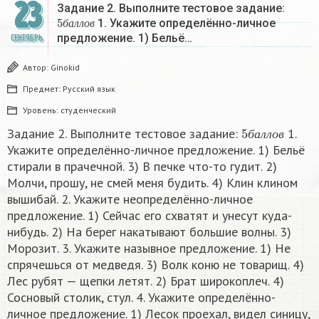
23
Задание 2. Выполните тестовое задание:
5
б
а
л
л
о
в
1. Укажите определённо-личное
б
а
л
л
о
в
предложение. 1) Бельё…
СЕНТЯБРЬ
Автор:
Ginokid
Предмет:
Русский язык
Уровень:
студенческий
5
б
а
л
л
о
в
Задание 2. Выполните тестовое задание:
1.
б
а
л
л
о
в
Укажите определённо-личное предложение. 1) Бельё
стирали в прачечной. 3) В печке что-то гудит. 2)
Молчи, прошу, не смей меня будить. 4) Клин клином
вышибай. 2. Укажите неопределённо-личное
предложение. 1) Сейчас его схватят и унесут куда-
нибудь. 2) На берег накатывают большие волны. 3)
Морозит. 3. Укажите назывное предложение. 1) Не
спрячешься от медведя. 3) Волк коню не товарищ. 4)
Лес рубят — щепки летят. 2) Брат широкоплеч. 4)
Сосновый столик, стул. 4. Укажите определённо-
личное предложение. 1) Лесок проехал, видел синицу,