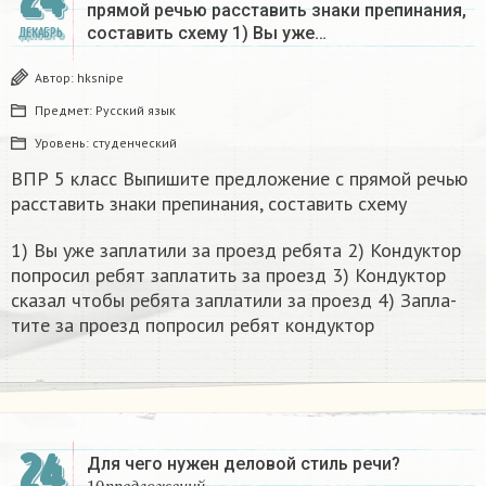
прямой речью расставить знаки препинания,
составить схему 1) Вы уже…
ДЕКАБРЬ
Автор:
hksnipe
Предмет:
Русский язык
Уровень:
студенческий
ВПР 5 класс Выпишите предложение с прямой речью
расставить знаки препинания, составить схему
1) Вы уже за­пла­ти­ли за про­езд ре­бя­та 2) Кон­дук­тор
по­про­сил ребят за­пла­тить за про­езд 3) Кон­дук­тор
ска­зал чтобы ре­бя­та за­пла­ти­ли за про­езд 4) За­пла­
ти­те за про­езд по­про­сил ребят кон­дук­тор​
24
Для чего нужен деловой стиль речи?
10
п
р
е
д
л
о
ж
е
н
и
й