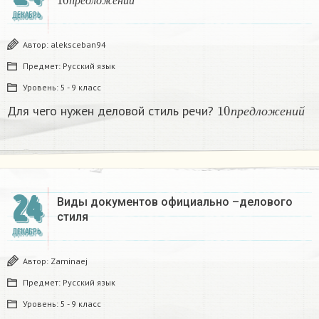
п
р
е
д
л
о
ж
е
н
и
й
ДЕКАБРЬ
Автор:
aleksceban94
Предмет:
Русский язык
Уровень:
5 - 9 класс
10
п
р
е
д
л
о
ж
е
н
и
й
Для чего нужен деловой стиль речи?
п
р
е
д
л
о
ж
е
н
и
й
24
Виды документов официально –делового
стиля
ДЕКАБРЬ
Автор:
Zaminaej
Предмет:
Русский язык
Уровень:
5 - 9 класс