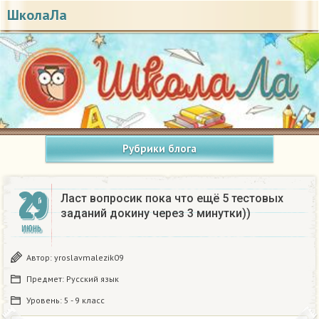
ШколаЛа
Рубрики блога
29
Ласт вопросик пока что ещё 5 тестовых
заданий докину через 3 минутки))
ИЮНЬ
Автор:
yroslavmalezik09
Предмет:
Русский язык
Уровень:
5 - 9 класс