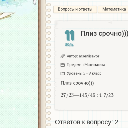
Вопросы и ответы
Математика
11
Плиз срочно))
ИЮЛЬ
Автор:
arseniisavor
Предмет:
Математика
Уровень:
5 - 9 класс
Плиз срочно)))
2
7
/
23
—
1
45
/
46
: 1 7/23
Ответов к вопросу: 2