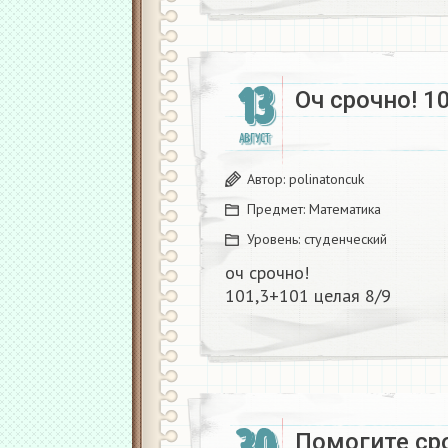
13
Оч срочно! 10
АВГУСТ
Автор:
polinatoncuk
Предмет:
Математика
Уровень:
студенческий
оч срочно!
101,3+101 целая 8/9​
Помогите сроч