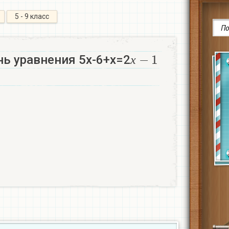
5 - 9 класс
х
−
1
ь уравнения 5х-6+х=2
х