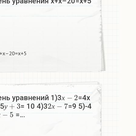
ень уравнения х+х–20=х+5
х+х–20=х+5
х
−
2
нь уравнений 1)3
=4х
у
+
3
2
х
−
7
х
)5
= 10 4)3
=9 5)-4
х
−
5
у
х
=…
х