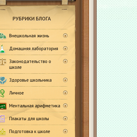
РУБРИКИ БЛОГА
Внешкольная жизнь
Домашняя лаборатория
Законодательство о
школе
Здоровье школьника
Личное
Ментальная арифметика
Плакаты для школы
Подготовка к школе