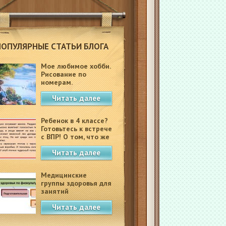
ПОПУЛЯРНЫЕ СТАТЬИ БЛОГА
Мое любимое хобби.
Рисование по
номерам.
Читать далее
Ребенок в 4 классе?
Готовьтесь к встрече
с ВПР! О том, что же
это такое.
Читать далее
Медицинские
группы здоровья для
занятий
физкультурой в
Читать далее
школе