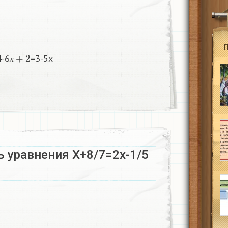
х
+
2
4-6
=3-5х
х
 уравнения Х+8/7=2х-1/5