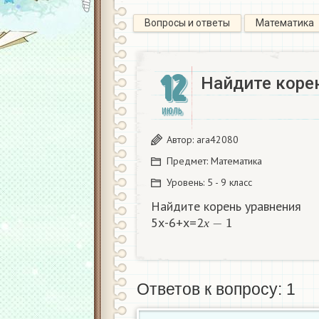
Вопросы и ответы
Математика
12
Найдите корен
ИЮЛЬ
Автор:
ara42080
Предмет:
Математика
Уровень:
5 - 9 класс
Найдите корень уравнения
х
−
1
5х-6+х=2
х
Ответов к вопросу: 1