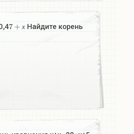
7
+
х
0,4
Найдите корень
х