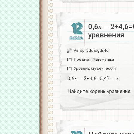
х
−
2
12
0,6
+4,6=
х
уравнения
СЕНТЯБРЬ
Автор:
vdchdgds46
Предмет:
Математика
Уровень:
студенческий
х
−
2
7
+
х
0,6
+4,6=0,4
х
х
Найдите корень уравнения