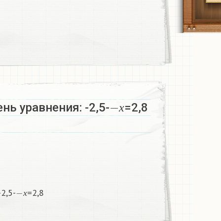
−
х
нь уравнения: -2,5-
=2,8
х
−
х
2,5-
=2,8
х