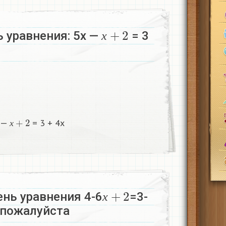
х
+
2
 уравнения: 5х —
= 3
х
х
+
2
х —
= 3 + 4х​
х
х
+
2
нь уравнения 4-6
=3-
х
 пожалуйста