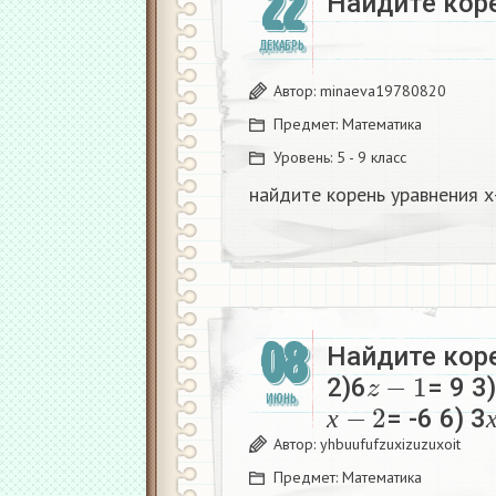
22
Найдите кор
ДЕКАБРЬ
Автор:
minaeva19780820
Предмет:
Математика
Уровень:
5 - 9 класс
найдите корень уравнения 
08
Найдите коре
z
−
1
2)6
= 9 3
х
−
2
ИЮНЬ
= -6 6) 3
х
Автор:
yhbuufufzuxizuzuxoit
Предмет:
Математика