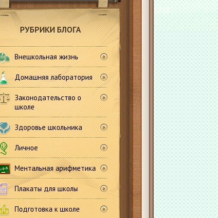
РУБРИКИ БЛОГА
Внешкольная жизнь
Домашняя лаборатория
Законодательство о
школе
Здоровье школьника
Личное
Ментальная арифметика
Плакаты для школы
Подготовка к школе