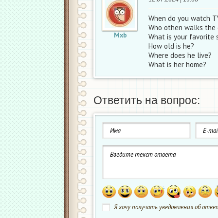
When do you watch T
Who othen walks the
Мxb
What is your favorite 
How old is he?
Where does he live?
What is her home?
Ответить на вопрос:
Я хочу получать уведомления об ответ