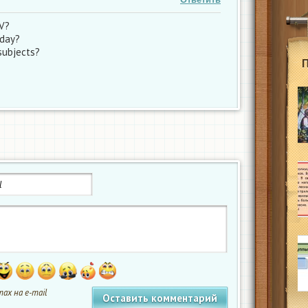
V?
 day?
subjects?
ах на e-mail