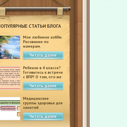
ПОПУЛЯРНЫЕ СТАТЬИ БЛОГА
Мое любимое хобби.
Рисование по
номерам.
Читать далее
Ребенок в 4 классе?
Готовьтесь к встрече
с ВПР! О том, что же
это такое.
Читать далее
Медицинские
группы здоровья для
занятий
физкультурой в
Читать далее
школе