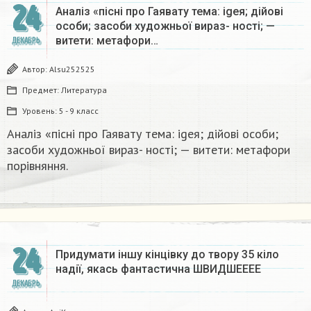
24
Аналіз «пісні про Гаявату тема: igeя; дійові
особи; засоби художньої вираз- ності; —
витети: метафори…
ДЕКАБРЬ
Автор:
Alsu252525
Предмет:
Литература
Уровень:
5 - 9 класс
Аналіз «пісні про Гаявату тема: igeя; дійові особи;
засоби художньої вираз- ності; — витети: метафори
порівняння.​
24
Придумати іншу кінцівку до твору 35 кіло
надії, якась фантастична​ ШВИДШЕЕЕЕ
ДЕКАБРЬ