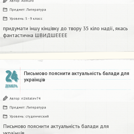
Автор:
AoiKuro
Предмет:
Литература
Уровень:
5 - 9 класс
придумати іншу кінцівку до твору 35 кіло надії, якась
фантастична​ ШВИДШЕЕЕЕ
24
Письмово пояснити актуальність балади для
українців
ДЕКАБРЬ
Автор:
n1kitalev74
Предмет:
Литература
Уровень:
студенческий
Письмово пояснити актуальність балади для
українців