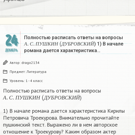
24
Полностью расписать ответы на вопросы
А
.
С
.
П
У
Ш
К
И
Н
(
Д
У
Б
Р
О
В
С
К
И
Й
) 1) В начале
А
С
П
У
Ш
К
И
Н
Д
У
Б
Р
О
В
С
К
И
Й
романа дается характеристика…
ДЕКАБРЬ
Автор:
drago2134
Предмет:
Литература
Уровень:
1 - 4 класс
Полностью расписать ответы на вопросы
А
.
С
.
П
У
Ш
К
И
Н
(
Д
У
Б
Р
О
В
С
К
И
Й
)
А
С
П
У
Ш
К
И
Н
Д
У
Б
Р
О
В
С
К
И
Й
1) В начале романа дается характеристика Кирилы
Петровича Троекурова. Внимательно прочитайте
пушкинский текст. Выражено ли в нем авторское
отношение к Троекурову? Каким образом актер